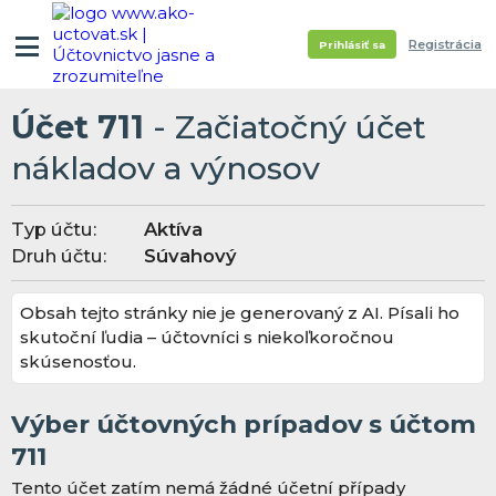
Registrácia
Prihlásiť sa
Účet 711
- Začiatočný účet
nákladov a výnosov
Typ účtu:
Aktíva
Druh účtu:
Súvahový
Obsah tejto stránky nie je generovaný z AI. Písali ho
skutoční ľudia – účtovníci s niekoľkoročnou
skúsenosťou.
Výber účtovných prípadov s účtom
711
Tento účet zatím nemá žádné účetní případy