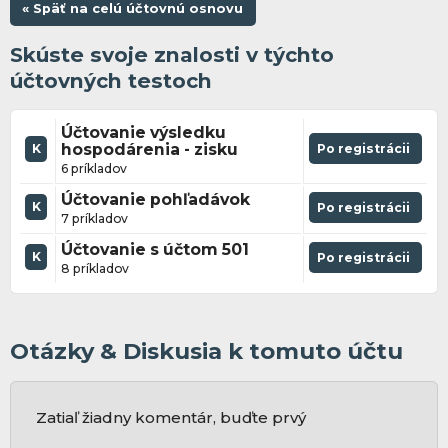
« Späť na celú účtovnú osnovu
Skúste svoje znalosti v týchto
účtovných testoch
Účtovanie výsledku
hospodárenia - zisku
Po registrácii
K
6 príkladov
Účtovanie pohľadávok
K
Po registrácii
7 príkladov
Účtovanie s účtom 501
K
Po registrácii
8 príkladov
Otázky & Diskusia k tomuto účtu
Zatiaľ žiadny komentár, buďte prvý