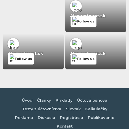
Ako-uctovat.sk
Follow us
Ako-uctovat.sk
Ako-uctovat.sk
Follow us
Follow us
Úvod
Články
Príklady
Účtová osnova
Testy z účtovníctva
Slovník
Kalkulačky
Reklama
Diskusia
Registrácia
Publikovanie
Kontakt