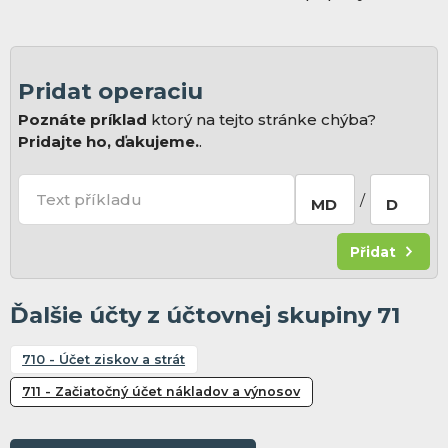
Pridat operaciu
Poznáte príklad
ktorý na tejto stránke chýba?
Pridajte ho, ďakujeme.
.
Text příkladu
/
MD
D
Přidat
Ďalšie účty z účtovnej skupiny 71
710 - Účet ziskov a strát
711 - Začiatočný účet nákladov a výnosov