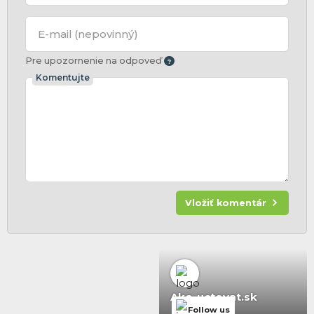
E-mail
(nepovinný)
Pre upozornenie na odpoveď
Komentujte
Vložiť komentár
Ako-uctovat.sk
Follow us