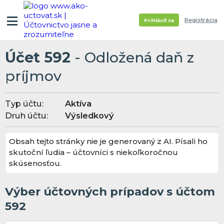
Registrácia
Prihlásiť sa
Účet 592
- Odložená daň z
príjmov
Typ účtu:
Aktíva
Druh účtu:
Výsledkový
Obsah tejto stránky nie je generovaný z AI. Písali ho
skutoční ľudia – účtovníci s niekoľkoročnou
skúsenosťou.
Výber účtovných prípadov s účtom
592