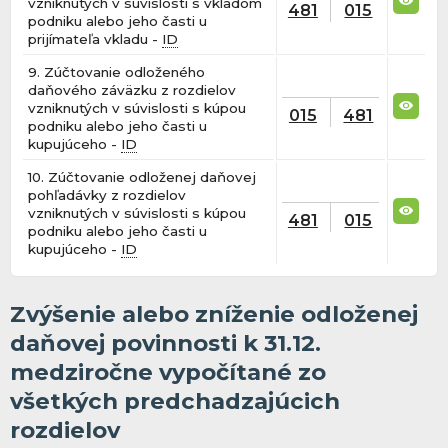
vzniknutých v súvislosti s vkladom
481
015
podniku alebo jeho časti u
prijímateľa vkladu -
ID
9. Zúčtovanie odloženého
daňového záväzku z rozdielov
vzniknutých v súvislosti s kúpou
015
481
podniku alebo jeho časti u
kupujúceho -
ID
10. Zúčtovanie odloženej daňovej
pohľadávky z rozdielov
vzniknutých v súvislosti s kúpou
481
015
podniku alebo jeho časti u
kupujúceho -
ID
Zvýšenie alebo zníženie odloženej
daňovej povinnosti k 31.12.
medziročne vypočítané zo
všetkých predchadzajúcich
rozdielov