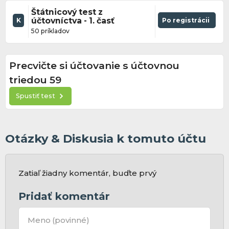
Štátnicový test z
účtovníctva - 1. časť
Po registrácii
K
50 príkladov
Precvičte si účtovanie s účtovnou
triedou 59
Spustiť test
Otázky & Diskusia k tomuto účtu
Zatiaľ žiadny komentár, buďte prvý
Pridať komentár
Meno
(povinné)