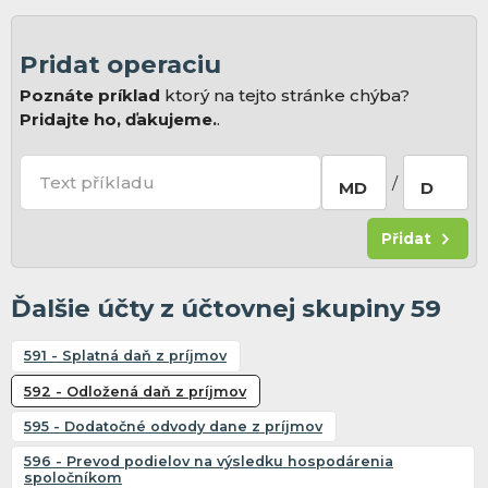
Pridat operaciu
Poznáte príklad
ktorý na tejto stránke chýba?
Pridajte ho, ďakujeme.
.
Text příkladu
/
MD
D
Přidat
Ďalšie účty z účtovnej skupiny 59
591 - Splatná daň z príjmov
592 - Odložená daň z príjmov
595 - Dodatočné odvody dane z príjmov
596 - Prevod podielov na výsledku hospodárenia
spoločníkom