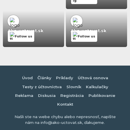
Ako-uctovat.sk
Ako-uctovat.sk
Follow us
Follow us
Úvod
Články
Príklady
Účtová osnova
Testy z účtovníctva
Slovník
Kalkulačky
Reklama
Diskusia
Registrácia
Publikovanie
Kontakt
Našli ste na webe chybu alebo nepresnosť, napíšte
nám na info@ako-uctovat.sk, ďakujeme.