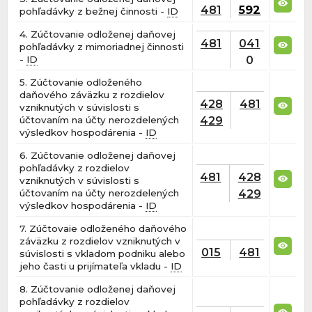
481
592
pohľadávky z bežnej činnosti -
ID
4. Zúčtovanie odloženej daňovej
481
041
pohľadávky z mimoriadnej činnosti
0
-
ID
5. Zúčtovanie odloženého
daňového záväzku z rozdielov
428
481
vzniknutých v súvislosti s
429
účtovaním na účty nerozdelených
výsledkov hospodárenia -
ID
6. Zúčtovanie odloženej daňovej
pohľadávky z rozdielov
481
428
vzniknutých v súvislosti s
429
účtovaním na účty nerozdelených
výsledkov hospodárenia -
ID
7. Zúčtovaie odloženého daňového
záväzku z rozdielov vzniknutých v
015
481
súvislosti s vkladom podniku alebo
jeho časti u prijímateľa vkladu -
ID
8. Zúčtovanie odloženej daňovej
pohľadávky z rozdielov