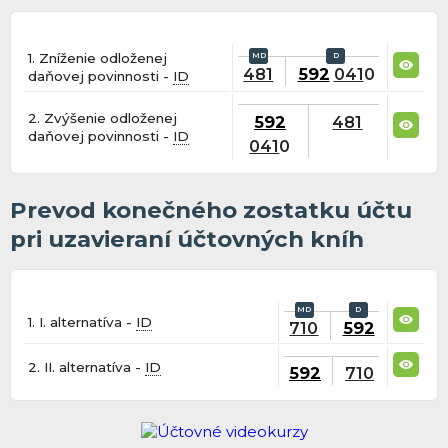
1. Zníženie odloženej
481
592
041
0
daňovej povinnosti -
ID
2. Zvýšenie odloženej
592
481
daňovej povinnosti -
ID
041
0
Prevod konečného zostatku účtu
pri uzavieraní účtovných kníh
1. I. alternatíva -
ID
710
592
2. II. alternatíva -
ID
592
710