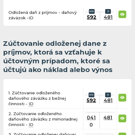
Odložená daň z príjmov - daňový
592
481
záväzok -ID
Zúčtovanie odloženej dane z
príjmov, ktorá sa vzťahuje k
účtovným prípadom, ktoré sa
účtujú ako náklad alebo výnos
1. Zúčtovanie odloženého
daňového záväzku z bežnej
592
481
činnosti -
ID
2. Zúčtovanie odloženého
041
481
daňového záväzku z mimoriadnej
0
činnosti -
ID
3. Zúčtovanie odloženej daňovej