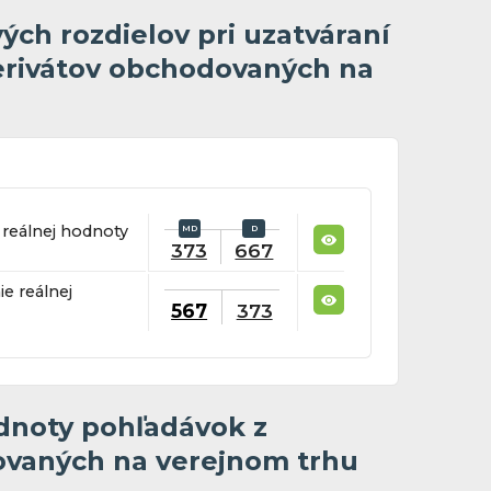
ých rozdielov pri uzatváraní
erivátov obchodovaných na
e reálnej hodnoty
373
667
ie reálnej
567
373
dnoty pohľadávok z
ovaných na verejnom trhu