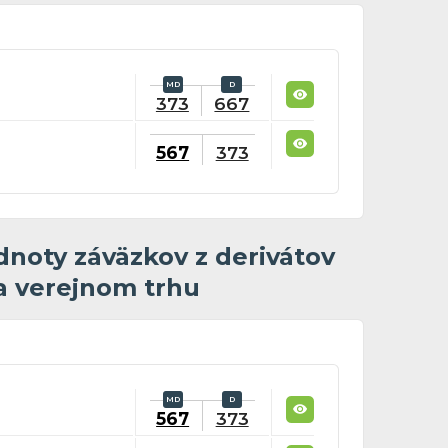
373
667
567
373
noty záväzkov z derivátov
 verejnom trhu
567
373