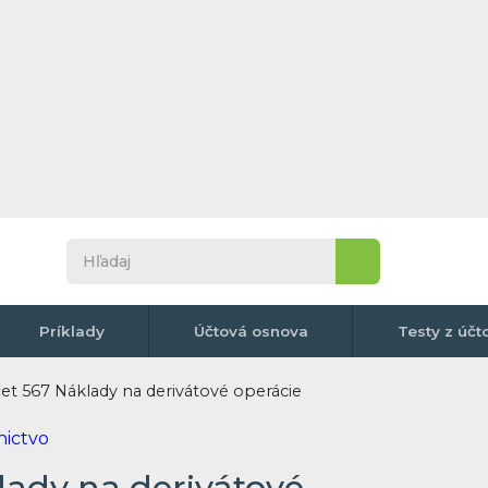
Príklady
Účtová osnova
Testy z účt
et 567 Náklady na derivátové operácie
lady na derivátové