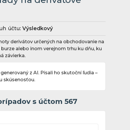
uh účtu:
Výsledkový
noty derivátov určených na obchodovanie na
j burze alebo inom verejnom trhu ku dňu, ku
á závierka.
 generovaný z AI. Písali ho skutoční ľudia –
ou skúsenosťou.
prípadov s účtom 567