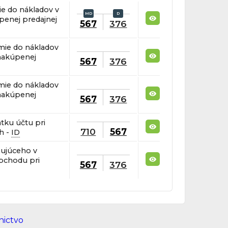
e do nákladov v
penej predajnej
567
376
mie do nákladov
nakúpenej
567
376
mie do nákladov
nakúpenej
567
376
tku účtu pri
710
567
h -
ID
pujúceho v
obchodu pri
567
376