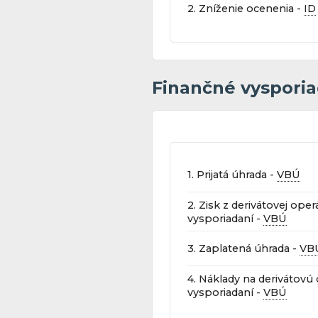
2. Zníženie ocenenia -
ID
Finančné vysporiad
1. Prijatá úhrada -
VBÚ
2. Zisk z derivátovej oper
vysporiadaní -
VBÚ
3. Zaplatená úhrada -
VB
4. Náklady na derivátovú 
vysporiadaní -
VBÚ