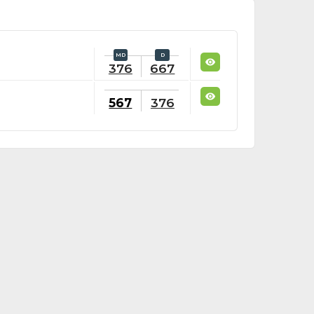
376
667
567
376