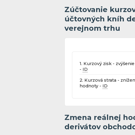
Zúčtovanie kurzov
účtovných kníh d
verejnom trhu
1. Kurzový zisk - zvýšeni
-
ID
2. Kurzová strata - znížen
hodnoty -
ID
Zmena reálnej ho
derivátov obchod