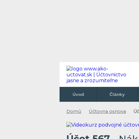
Úvod
Články
Domů
Účtovna osnova
Úč
Účet 567
- Nák