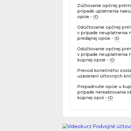
Zúčtovanie opčnej prémi
prípade uplatnenia nakú
opcie -
ID
Odúčtovanie opčnej pré
v prípade neuplatnenia 
predajnej opcie -
ID
Odúčtovanie opčnej pré
v prípade neuplatnenia 
kúpnej opcie -
ID
Prevod konečného zosta
uzavieraní účtovných kní
Prepadnutie opcie u ku
prípade nerealizovania 
kúpnej opcii -
ID