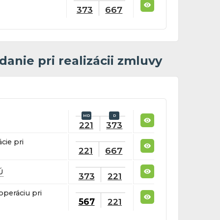
373
667
anie pri realizácii zmluvy
221
373
ácie pri
221
667
Ú
373
221
operáciu pri
567
221