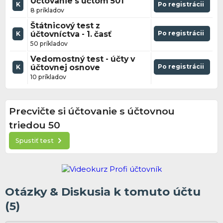
Účtovanie s účtom 501
K
Po registrácii
8 príkladov
Štátnicový test z
účtovníctva - 1. časť
Po registrácii
K
50 príkladov
Vedomostný test - účty v
účtovnej osnove
Po registrácii
K
10 príkladov
Precvičte si účtovanie s účtovnou
triedou 50
Spustiť test
Otázky & Diskusia k tomuto účtu
(5)