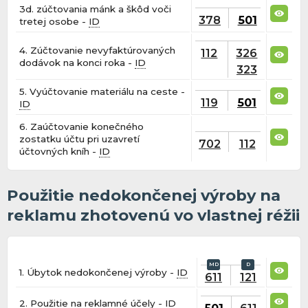
3d. zúčtovania mánk a škôd voči
378
501
tretej osobe -
ID
4. Zúčtovanie nevyfaktúrovaných
112
326
dodávok na konci roka -
ID
323
5. Vyúčtovanie materiálu na ceste -
119
501
ID
6. Zaúčtovanie konečného
zostatku účtu pri uzavretí
702
112
účtovných kníh -
ID
Použitie nedokončenej výroby na
reklamu zhotovenú vo vlastnej réžii
1. Úbytok nedokončenej výroby -
ID
611
121
2. Použitie na reklamné účely -
ID
501
611