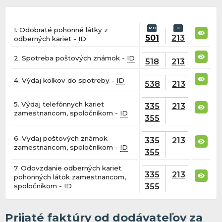
1. Odobraté pohonné látky z
501
213
odberných kariet -
ID
2. Spotreba poštových známok -
ID
518
213
4. Výdaj kolkov do spotreby -
ID
538
213
5. Výdaj telefónnych kariet
335
213
zamestnancom, spoločníkom -
ID
355
6. Vydaj poštových známok
335
213
zamestnancom, spoločníkom -
ID
355
7. Odovzdanie odberných kariet
335
213
pohonných látok zamestnancom,
355
spoločníkom -
ID
Prijaté faktúry od dodávateľov za