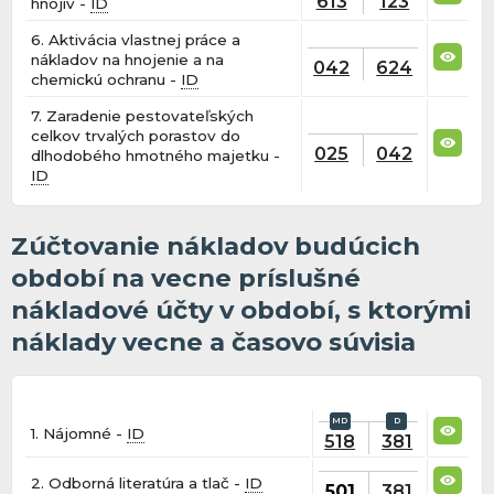
613
123
hnojív -
ID
6. Aktivácia vlastnej práce a
nákladov na hnojenie a na
042
624
chemickú ochranu -
ID
7. Zaradenie pestovateľských
celkov trvalých porastov do
025
042
dlhodobého hmotného majetku -
ID
Zúčtovanie nákladov budúcich
období na vecne príslušné
nákladové účty v období, s ktorými
náklady vecne a časovo súvisia
1. Nájomné -
ID
518
381
2. Odborná literatúra a tlač -
ID
501
381