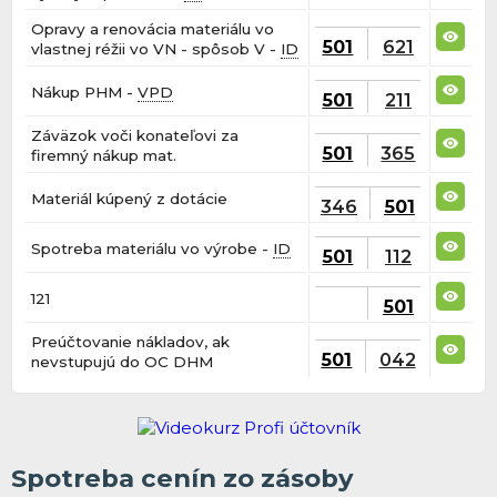
Opravy a renovácia materiálu vo
501
621
vlastnej réžii vo VN - spôsob V -
ID
Nákup PHM -
VPD
501
211
Záväzok voči konateľovi za
501
365
firemný nákup mat.
Materiál kúpený z dotácie
346
501
Spotreba materiálu vo výrobe -
ID
501
112
121
501
Preúčtovanie nákladov, ak
501
042
nevstupujú do OC DHM
Spotreba cenín zo zásoby