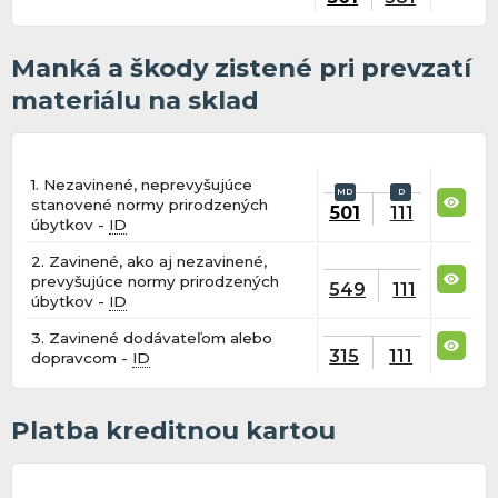
Manká a škody zistené pri prevzatí
materiálu na sklad
1. Nezavinené, neprevyšujúce
stanovené normy prirodzených
501
111
úbytkov -
ID
2. Zavinené, ako aj nezavinené,
prevyšujúce normy prirodzených
549
111
úbytkov -
ID
3. Zavinené dodávateľom alebo
315
111
dopravcom -
ID
Platba kreditnou kartou