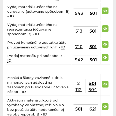
Výdaj materiálu určeného na
darovanie (účtovanie spôsobom B)
543
501
-
ID
Výdaj materiálu určeného na
reprezentáciu (účtovanie
513
501
spôsobom B) -
ID
Prevod konečného zostatku účtu
710
501
pri uzavieraní účtovných kníh -
ID
Predaj materiálu pri spôsobe B -
542
501
ID
Manká a škody zavinené z titulu
mimoriadnych udalostí na
2
501
zásobách pri B spôsobe účtovania
112
504
zásob -
ID
Aktivácia materiálu, ktorý bol
vyrobený vo vlastnej réžii vo VN
501
621
bez použitia účtu nedokončenej
výroby -spôsob B -
ID