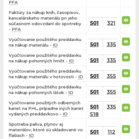
PFA
Faktúry za nákup kníh, časopisov,
kancelárskeho materiálu pri jeho
501
321
súčasnom odovzdaní do spotreby
-
PFA
Vyúčtovanie použitého preddavku
501
335
na nákup materiálu -
ID
Vyúčtovanie použitého preddavku
501
335
na nákup pohonných hmôt -
ID
Vyúčtovanie použitého preddavku
501
355
na nákup materiálu v hotovosti -
ID
Vyúčtovanie použitého preddavku
501
355
na nákup pohonných látok -
ID
Vyúčtovanie použitých odberných
501
335
kariet na PHL, prípadne iných kariet
518
vydaných preddavkovo -
ID
Spotreba paliva, plynov aj
materiálov, ktoré sú skladované vo
501
112
fľašiach -
ID