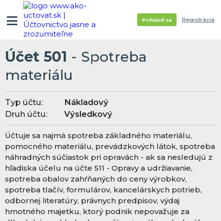
Registrácia
Prihlásiť sa
Účet 501
- Spotreba
materiálu
Typ účtu:
Nákladový
Druh účtu:
Výsledkový
Účtuje sa najmä spotreba základného materiálu,
pomocného materiálu, prevádzkových látok, spotreba
náhradných súčiastok pri opravách - ak sa nesledujú z
hľadiska účelu na účte 511 - Opravy a udržiavanie,
spotreba obalov zahŕňaných do ceny výrobkov,
spotreba tlačív, formulárov, kancelárskych potrieb,
odbornej literatúry, právnych predpisov, výdaj
hmotného majetku, ktorý podnik nepovažuje za