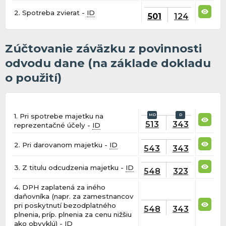
2. Spotreba zvierat -
ID
501
124
Zúčtovanie záväzku z povinnosti
odvodu dane (na základe dokladu
o použití)
1. Pri spotrebe majetku na
513
343
reprezentačné účely -
ID
2. Pri darovanom majetku -
ID
543
343
3. Z titulu odcudzenia majetku -
ID
548
323
4. DPH zaplatená za iného
daňovníka (napr. za zamestnancov
pri poskytnutí bezodplatného
548
343
plnenia, príp. plnenia za cenu nižšiu
ako obvyklú) -
ID