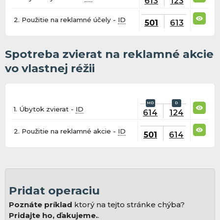
613
123
2. Použitie na reklamné účely -
ID
501
613
Spotreba zvierat na reklamné akcie
vo vlastnej réžii
1. Úbytok zvierat -
ID
614
124
2. Použitie na reklamné akcie -
ID
501
614
Pridat operaciu
Poznáte príklad
ktorý na tejto stránke chýba?
Pridajte ho, ďakujeme.
.