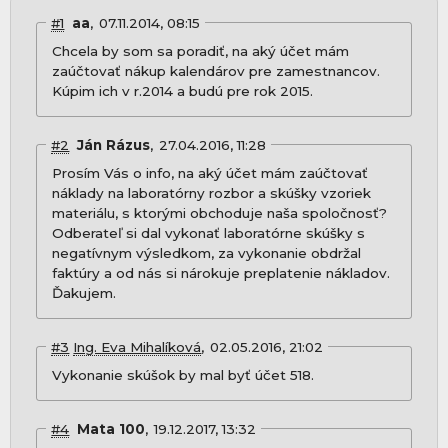
#1
aa
07.11.2014, 08:15
Chcela by som sa poradiť, na aký účet mám
zaúčtovať nákup kalendárov pre zamestnancov.
Kúpim ich v r.2014 a budú pre rok 2015.
#2
Ján Rázus
27.04.2016, 11:28
Prosím Vás o info, na aký účet mám zaúčtovať
náklady na laboratórny rozbor a skúšky vzoriek
materiálu, s ktorými obchoduje naša spoločnosť?
Odberateľ si dal vykonať laboratórne skúšky s
negatívnym výsledkom, za vykonanie obdržal
faktúry a od nás si nárokuje preplatenie nákladov.
Ďakujem.
#3
Ing. Eva Mihalíková
02.05.2016, 21:02
Vykonanie skúšok by mal byť účet 518.
#4
Mata 100
19.12.2017, 13:32