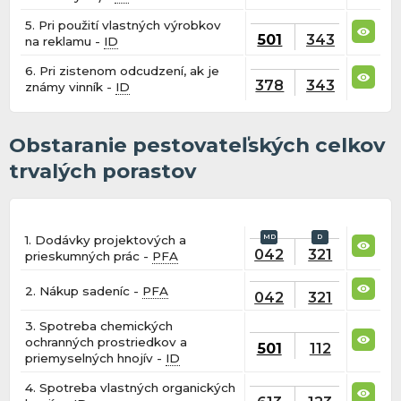
5. Pri použití vlastných výrobkov
501
343
na reklamu -
ID
6. Pri zistenom odcudzení, ak je
378
343
známy vinník -
ID
Obstaranie pestovateľských celkov
trvalých porastov
1. Dodávky projektových a
042
321
prieskumných prác -
PFA
2. Nákup sadeníc -
PFA
042
321
3. Spotreba chemických
ochranných prostriedkov a
501
112
priemyselných hnojív -
ID
4. Spotreba vlastných organických