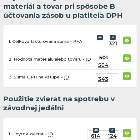
materiál a tovar pri spôsobe B
účtovania zásob u platiteľa DPH
1. Celková faktúrovaná suma -
PFA
321
501
2. Hodnota materiálu alebo tovaru -
ID
504
3. Suma DPH na vstupe -
ID
343
Použitie zvierat na spotrebu v
závodnej jedálni
1. Úbytok zvierat -
ID
614
124