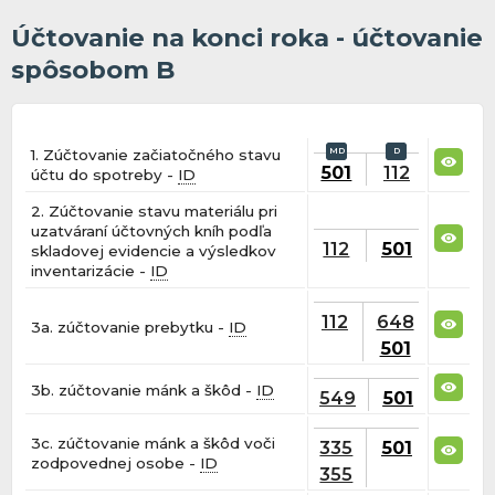
Účtovanie na konci roka - účtovanie
spôsobom B
1. Zúčtovanie začiatočného stavu
501
112
účtu do spotreby -
ID
2. Zúčtovanie stavu materiálu pri
uzatváraní účtovných kníh podľa
112
501
skladovej evidencie a výsledkov
inventarizácie -
ID
112
648
3a. zúčtovanie prebytku -
ID
501
3b. zúčtovanie mánk a škôd -
ID
549
501
3c. zúčtovanie mánk a škôd voči
335
501
zodpovednej osobe -
ID
355