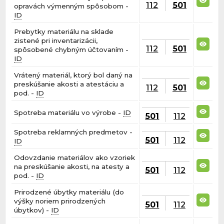
112
501
opravách výmenným spôsobom -
ID
Prebytky materiálu na sklade
zistené pri inventarizácii,
112
501
spôsobené chybným účtovaním -
ID
Vrátený materiál, ktorý bol daný na
preskúšanie akosti a atestáciu a
112
501
pod. -
ID
Spotreba materiálu vo výrobe -
ID
501
112
Spotreba reklamných predmetov -
501
112
ID
Odovzdanie materiálov ako vzoriek
na preskúšanie akosti, na atesty a
501
112
pod. -
ID
Prirodzené úbytky materiálu (do
výšky noriem prirodzených
501
112
úbytkov) -
ID