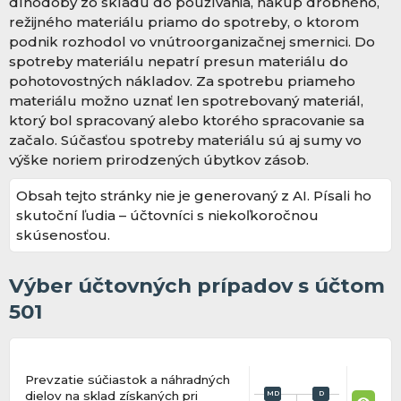
dlhodobý zo skladu do používania, nákup drobného,
režijného materiálu priamo do spotreby, o ktorom
podnik rozhodol vo vnútroorganizačnej smernici. Do
spotreby materiálu nepatrí presun materiálu do
pohotovostných nákladov. Za spotrebu priameho
materiálu možno uznať len spotrebovaný materiál,
ktorý bol spracovaný alebo ktorého spracovanie sa
začalo. Súčasťou spotreby materiálu sú aj sumy vo
výške noriem prirodzených úbytkov zásob.
Obsah tejto stránky nie je generovaný z AI. Písali ho
skutoční ľudia – účtovníci s niekoľkoročnou
skúsenosťou.
Výber účtovných prípadov s účtom
501
Prevzatie súčiastok a náhradných
dielov na sklad získaných pri