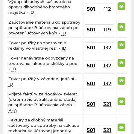
Výdaj náhradných súčiastok na
opravu dlhodobého hmotného
501
112
majetku -
ID
Zaúčtovanie materiálu do spotreby
pri spôsobe B účtovania zásob po
501
119
otvorení účtovných kníh -
ID
Tovar použitý na zhotovenie
501
132
reklamy vo vlastnej réžii -
ID
Tovar nenávratne odovzdaný na
testovanie, akostné skúšky a pod.
501
132
-
ID
Tovar použitý v závodnej jedálni -
501
132
ID
Prijaté faktúry za dodávky zvierat
(okrem zvierat základného stáda)
501
321
pri spôsobe B účtovania zásob -
PFA
Faktúry za drobný materiál
zúčtovaný do spotreby na základe
501
321
rozhodnutia účtovnej jednotky -