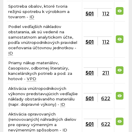
Spotreba obalov, ktoré tvoria
režijnú spotrebu k výrobkom a
501
112
tovarom -
ID
Podiel vedľajších nákladov
obstarania, ak sú vedené na
samostatnom analytickom účte,
501
112
podľa vnútropodnikových pravidiel
oceňovania účtovnou jednotkou -
ID
Priamy nákup materiálov,
časopisov, odbornej literatúry,
501
211
kancelárskych potrieb a pod. za
hotové -
VPD
Aktivácia vnútropodnikových
výkonov predstavujúcich vedľajšie
501
622
náklady obstarávaného materiálu
(napr. dopravné výkony) -
ID
Aktivácia opravovaných
(renovovaných) náhradných dielov
501
622
pre opravy výmenným a
nevýmenným spôsobom -
ID