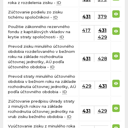
roka z rozdelenia zisku -
ID
Zúčtovanie podielu zo zisku
431
379
tichému spoločníkovi -
ID
Použitie zákonného rezervného
417
431
fondu z kapitálových vkladov na
429
krytie straty spoločnosti -
ID
Prevod zisku minulého účtovného
obdobia rozdeľovaného v bežnom
roku na základe rozhodnutia
431
428
účtovnej jednotky, AÚ podľa
účtovného obdobia -
ID
Prevod straty minulého účtovného
obdobia v bežnom roku na základe
429
431
rozhodnutia účtovnej jednotky, AÚ
podľa účtovného obdobia -
ID
Zúčtovanie predpisu úhrady straty
z minulých rokov na základe
431
429
rozhodnutia účtovnej jednotky na
vrub zisku bežného obdobia -
ID
Vyúčtovanie zisku z minulého roka