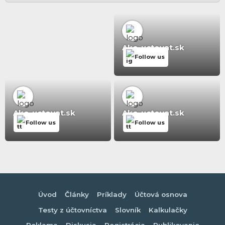
Ako-uctovat.sk
Follow us
Ako-uctovat.sk
Ako-uctovat.sk
Follow us
Follow us
Úvod
Články
Príklady
Účtová osnova
Testy z účtovníctva
Slovník
Kalkulačky
Reklama
Diskusia
Registrácia
Publikovanie