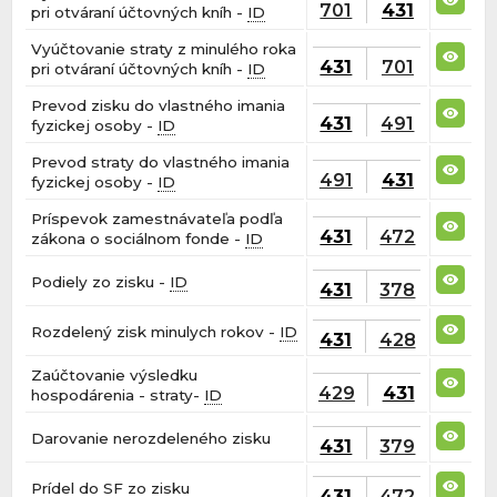
701
431
pri otváraní účtovných kníh -
ID
Vyúčtovanie straty z minulého roka
431
701
pri otváraní účtovných kníh -
ID
Prevod zisku do vlastného imania
431
491
fyzickej osoby -
ID
Prevod straty do vlastného imania
491
431
fyzickej osoby -
ID
Príspevok zamestnávateľa podľa
431
472
zákona o sociálnom fonde -
ID
Podiely zo zisku -
ID
431
378
Rozdelený zisk minulych rokov -
ID
431
428
Zaúčtovanie výsledku
429
431
hospodárenia - straty-
ID
Darovanie nerozdeleného zisku
431
379
Prídel do SF zo zisku
431
472