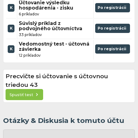
Účtovanie výsledku
hospodárenia - zisku
Po registrácii
K
6 príkladov
Súvislý príklad z
podvojného účtovníctva
Po registrácii
K
33 príkladov
Vedomostný test - účtovná
závierka
Po registrácii
K
12 príkladov
Precvičte si účtovanie s účtovnou
triedou 43
Spustiť test
Otázky & Diskusia k tomuto účtu