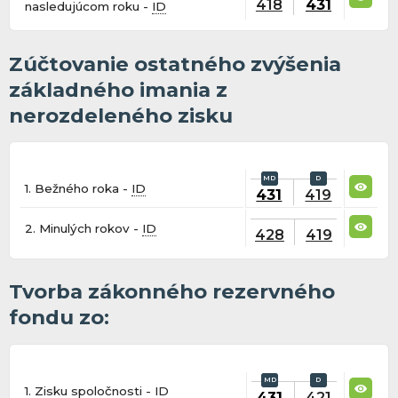
418
431
nasledujúcom roku -
ID
Zúčtovanie ostatného zvýšenia
základného imania z
nerozdeleného zisku
1. Bežného roka -
ID
431
419
2. Minulých rokov -
ID
428
419
Tvorba zákonného rezervného
fondu zo:
1. Zisku spoločnosti -
ID
431
421