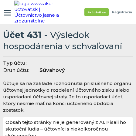
Registrácia
Prihlásiť sa
Účet 431
- Výsledok
hospodárenia v schvaľovaní
Typ účtu:
Druh účtu:
Súvahový
Účtuje sa na základe rozhodnutia príslušného orgánu
účtovnej jednotky o rozdelení účtovného zisku alebo
usporiadaní účtovnej straty. Je to usporiadací účet,
ktorý nesmie mať na konci účtovného obdobia
zostatok.
Obsah tejto stránky nie je generovaný z AI. Písali ho
skutoční ľudia – účtovníci s niekoľkoročnou
skúsenosťou.