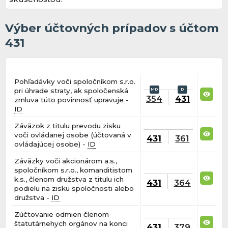
Výber účtovných prípadov s účtom
431
Pohľadávky voči spoločníkom s.r.o.
pri úhrade straty, ak spoločenská
354
431
zmluva túto povinnosť upravuje -
ID
Záväzok z titulu prevodu zisku
voči ovládanej osobe (účtovaná v
431
361
ovládajúcej osobe) -
ID
Záväzky voči akcionárom a.s.,
spoločníkom s.r.o., komanditistom
k.s., členom družstva z titulu ich
431
364
podielu na zisku spoločnosti alebo
družstva -
ID
Zúčtovanie odmien členom
štatutárnehych orgánov na konci
431
379