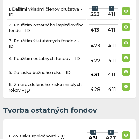
1. Ďalšími vkladmi členov družstva -
353
411
ID
2. Použitím ostatného kapitálového
413
411
fondu -
ID
3. Použitím štatutárnych fondov -
423
411
ID
4. Použitím ostatných fondov -
ID
427
411
5. Zo zisku bežného roku -
ID
431
411
6. Z nerozdeleného zisku minulých
428
411
rokov -
ID
Tvorba ostatných fondov
1. Zo zisku spoločnosti -
ID
431
427