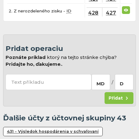
2. Z nerozdeleného zisku -
ID
428
427
Pridat operaciu
Poznáte príklad
ktorý na tejto stránke chýba?
Pridajte ho, ďakujeme.
.
Text příkladu
/
MD
D
Přidat
Ďalšie účty z účtovnej skupiny 43
431 - Výsledok hospodárenia v schvaľovaní