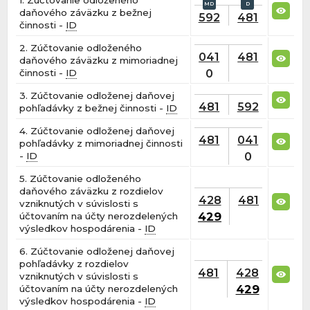
daňového záväzku z bežnej
592
481
činnosti -
ID
2. Zúčtovanie odloženého
041
481
daňového záväzku z mimoriadnej
0
činnosti -
ID
3. Zúčtovanie odloženej daňovej
481
592
pohľadávky z bežnej činnosti -
ID
4. Zúčtovanie odloženej daňovej
481
041
pohľadávky z mimoriadnej činnosti
0
-
ID
5. Zúčtovanie odloženého
daňového záväzku z rozdielov
428
481
vzniknutých v súvislosti s
429
účtovaním na účty nerozdelených
výsledkov hospodárenia -
ID
6. Zúčtovanie odloženej daňovej
pohľadávky z rozdielov
481
428
vzniknutých v súvislosti s
429
účtovaním na účty nerozdelených
výsledkov hospodárenia -
ID