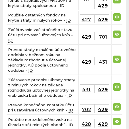
fondu z kapitálových vkladov na
429
krytie straty spoločnosti -
ID
Použitie ostatných fondov na
427
429
krytie straty minulých rokov -
ID
Zaúčtovanie začiatočného stavu
účtu pri otváraní účtovných kníh -
429
701
ID
Prevod straty minulého účtovného
obdobia v bežnom roku na
základe rozhodnutia účtovnej
429
431
jednotky, AÚ podľa účtovného
obdobia -
ID
Zúčtovanie predpisu úhrady straty
z minulých rokov na základe
431
429
rozhodnutia účtovnej jednotky na
vrub zisku bežného obdobia -
ID
Prevod konečného zostatku účtu
702
429
pri uzatváraní účtovných kníh -
ID
Použitie nerozdeleného zisku na
428
429
úhradu strát minulých období -
ID