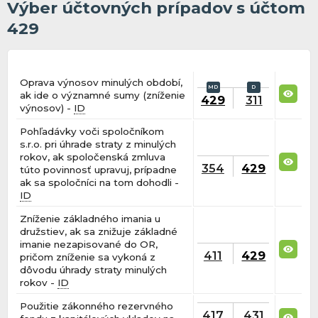
Výber účtovných prípadov s účtom
429
Oprava výnosov minulých období,
ak ide o významné sumy (zníženie
429
311
výnosov) -
ID
Pohľadávky voči spoločníkom
s.r.o. pri úhrade straty z minulých
rokov, ak spoločenská zmluva
354
429
túto povinnosť upravuj, prípadne
ak sa spoločníci na tom dohodli -
ID
Zníženie základného imania u
družstiev, ak sa znižuje základné
imanie nezapisované do OR,
411
429
pričom zníženie sa vykoná z
dôvodu úhrady straty minulých
rokov -
ID
Použitie zákonného rezervného
417
431