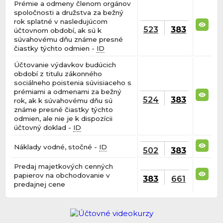
Prémie a odmeny členom orgánov
spoločnosti a družstva za bežný
rok splatné v nasledujúcom
523
383
účtovnom období, ak sú k
súvahovému dňu známe presné
čiastky týchto odmien -
ID
Účtovanie výdavkov budúcich
období z titulu zákonného
sociálneho poistenia súvisiaceho s
prémiami a odmenami za bežný
524
383
rok, ak k súvahovému dňu sú
známe presné čiastky týchto
odmien, ale nie je k dispozícii
účtovný doklad -
ID
Náklady vodné, stočné -
ID
502
383
Predaj majetkových cenných
papierov na obchodovanie v
383
661
predajnej cene