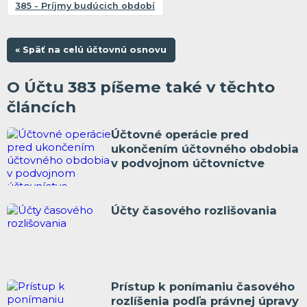
385 - Príjmy budúcich období
« Späť na celú účtovnú osnovu
O Účtu 383 píšeme také v těchto
článcích
Účtovné operácie pred
ukončením účtovného obdobia
v podvojnom účtovníctve
Účty časového rozlišovania
Prístup k ponímaniu časového
rozlíšenia podľa právnej úpravy