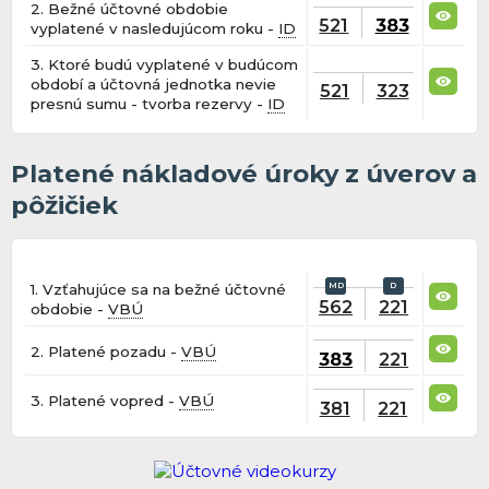
2. Bežné účtovné obdobie
521
383
vyplatené v nasledujúcom roku -
ID
3. Ktoré budú vyplatené v budúcom
období a účtovná jednotka nevie
521
323
presnú sumu - tvorba rezervy -
ID
Platené nákladové úroky z úverov a
pôžičiek
1. Vzťahujúce sa na bežné účtovné
562
221
obdobie -
VBÚ
2. Platené pozadu -
VBÚ
383
221
3. Platené vopred -
VBÚ
381
221