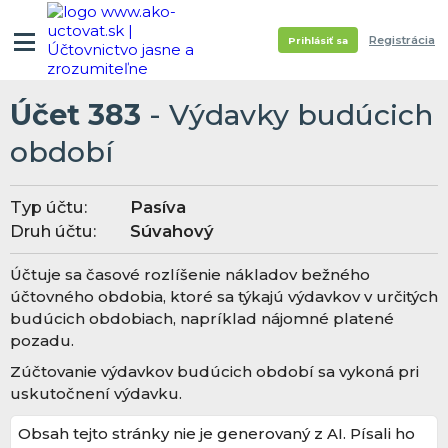
Registrácia
Prihlásiť sa
Účet 383
- Výdavky budúcich
období
Typ účtu:
Pasíva
Druh účtu:
Súvahový
Účtuje sa časové rozlíšenie nákladov bežného
účtovného obdobia, ktoré sa týkajú výdavkov v určitých
budúcich obdobiach, napríklad nájomné platené
pozadu.
Zúčtovanie výdavkov budúcich období sa vykoná pri
uskutočnení výdavku.
Obsah tejto stránky nie je generovaný z AI. Písali ho