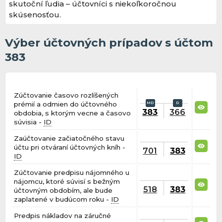
skutoční ľudia – účtovníci s niekoľkoročnou
skúsenosťou.
Výber účtovných prípadov s účtom
383
Zúčtovanie časovo rozlíšených
prémií a odmien do účtovného
383
366
obdobia, s ktorým vecne a časovo
súvisia -
ID
Zaúčtovanie začiatočného stavu
účtu pri otváraní účtovných kníh -
701
383
ID
Zúčtovanie predpisu nájomného u
nájomcu, ktoré súvisí s bežným
518
383
účtovným obdobím, ale bude
zaplatené v budúcom roku -
ID
Predpis nákladov na záručné