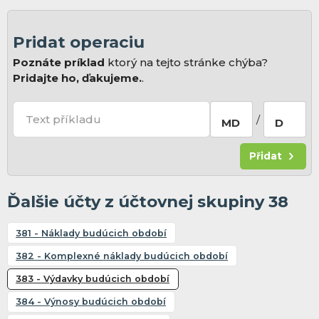
Pridat operaciu
Poznáte príklad
ktorý na tejto stránke chýba?
Pridajte ho, ďakujeme.
.
Text příkladu
/
MD
D
Přidat
Ďalšie účty z účtovnej skupiny 38
381 - Náklady budúcich období
382 - Komplexné náklady budúcich období
383 - Výdavky budúcich období
384 - Výnosy budúcich období