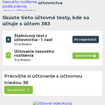
účtovníctva
Skúste tieto účtovné testy, kde sa
účtuje s účtom 383
Štátnicový test z
účtovníctva - 1. časť
Po registrácii
K
50 príkladov
Účtovanie časového
rozlíšenia
F
Spustiť test
15 príkladov
Precvičte si účtovanie s účtovnou
triedou 38
Spustiť test