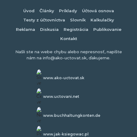
Úvod
Články
Príklady
Účtová osnova
Testy z účtovníctva
Slovník
Kalkulačky
Reklama
Diskusia
Registrácia
Publikovanie
Kontakt
Našli ste na webe chybu alebo nepresnosť, napíšte
nám na info@ako-uctovat.sk, ďakujeme.
www.ako-uctovat.sk
www.uctovani.net
www.buchhaltungkonten.de
www.jak-ksiegowac.pl