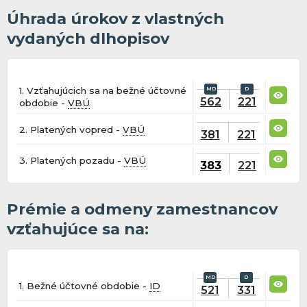
Úhrada úrokov z vlastných
vydaných dlhopisov
1. Vzťahujúcich sa na bežné účtovné
562
221
obdobie -
VBÚ
2. Platených vopred -
VBÚ
381
221
3. Platených pozadu -
VBÚ
383
221
Prémie a odmeny zamestnancov
vzťahujúce sa na:
1. Bežné účtovné obdobie -
ID
521
331