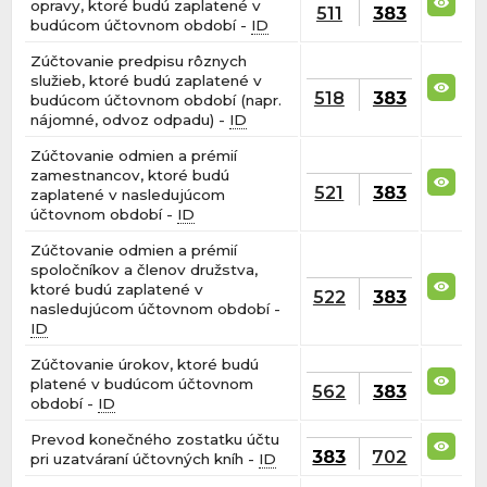
opravy, ktoré budú zaplatené v
511
383
budúcom účtovnom období -
ID
Zúčtovanie predpisu rôznych
služieb, ktoré budú zaplatené v
518
383
budúcom účtovnom období (napr.
nájomné, odvoz odpadu) -
ID
Zúčtovanie odmien a prémií
zamestnancov, ktoré budú
521
383
zaplatené v nasledujúcom
účtovnom období -
ID
Zúčtovanie odmien a prémií
spoločníkov a členov družstva,
ktoré budú zaplatené v
522
383
nasledujúcom účtovnom období -
ID
Zúčtovanie úrokov, ktoré budú
platené v budúcom účtovnom
562
383
období -
ID
Prevod konečného zostatku účtu
383
702
pri uzatváraní účtovných kníh -
ID