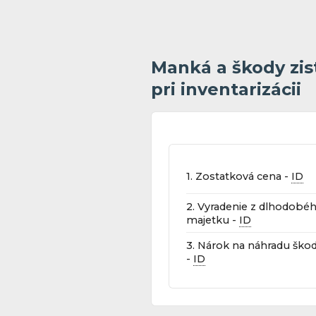
Manká a škody zis
pri inventarizácii
1. Zostatková cena -
ID
2. Vyradenie z dlhodob
majetku -
ID
3. Nárok na náhradu ško
-
ID