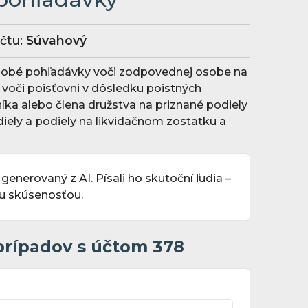
čtu:
Súvahový
odobé pohľadávky voči zodpovednej osobe na
voči poisťovni v dôsledku poistných
íka alebo člena družstva na priznané podiely
diely a podiely na likvidačnom zostatku a
 generovaný z AI. Písali ho skutoční ľudia –
ou skúsenosťou.
prípadov s účtom 378