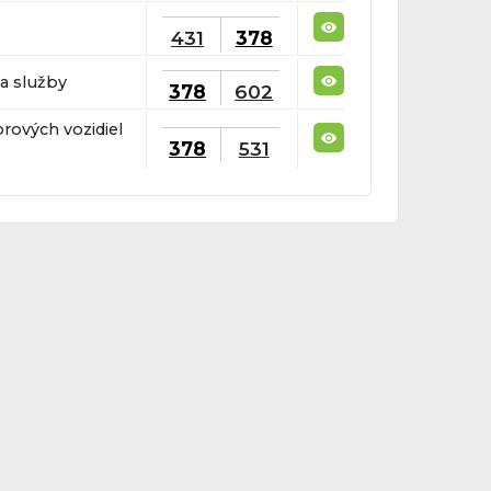
431
378
a služby
378
602
rových vozidiel
378
531