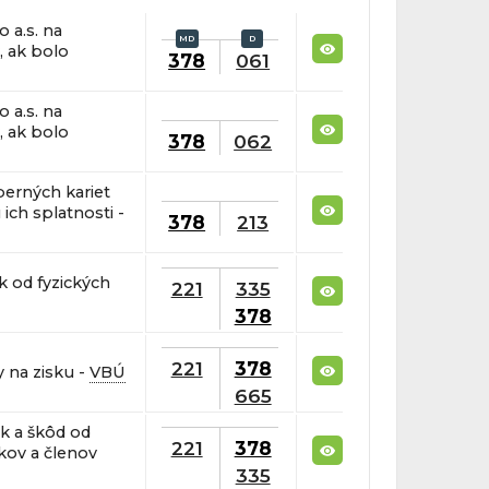
o a.s. na
, ak bolo
378
061
o a.s. na
, ak bolo
378
062
berných kariet
ich splatnosti -
378
213
k od fyzických
221
335
378
221
378
y na zisku -
VBÚ
665
k a škôd od
221
378
kov a členov
335