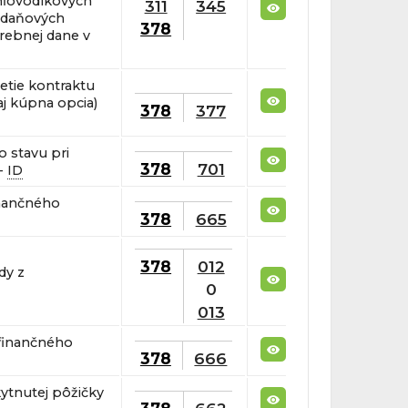
hľovodíkových
311
345
e daňových
378
trebnej dane v
retie kontraktu
 aj kúpna opcia)
378
377
 stavu pri
378
701
 -
ID
nančného
378
665
378
012
dy z
0
013
finančného
378
666
ytnutej pôžičky