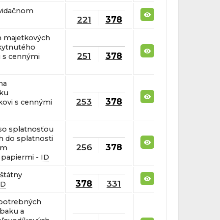
kvidačnom
221
378
h majetkových
kytnutého
251
378
 s cennými
na
vku
253
378
ovi s cennými
so splatnosťou
h do splatnosti
256
378
om
 papiermi -
ID
štátny
378
331
ID
spotrebných
tabaku a