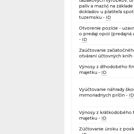
tabakových výrobkov, u
palív a mazív) na základ
dokladov u platiteľa spo
tuzemsku -
ID
Otvorenie pozície - uzav
o predaji opcií (predajná
-
ID
Zaúčtovanie začiatočného
otváraní účtovných kníh
Výnosy z dlhodobého fi
majetku -
ID
Vyúčtovanie náhrady ško
mimoriadnych príčin -
ID
Výnosy z krátkodobého 
majetku -
ID
Zúčtovanie úroku z posk