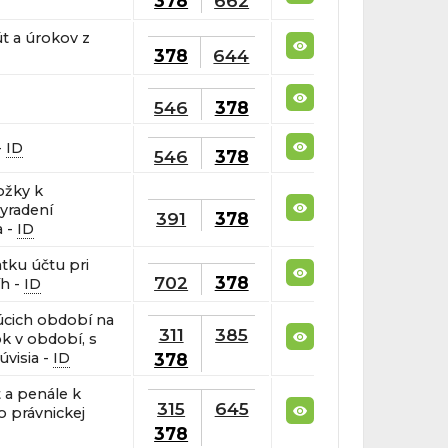
378
662
t a úrokov z
378
644
546
378
-
ID
546
378
ožky k
yradení
391
378
a -
ID
tku účtu pri
702
378
íh -
ID
úcich období na
311
385
k v období, s
378
visia -
ID
 a penále k
315
645
bo právnickej
378