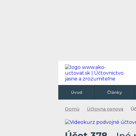
Úvod
Články
Domů
Účtovna osnova
Úč
Účet 378
- Iné