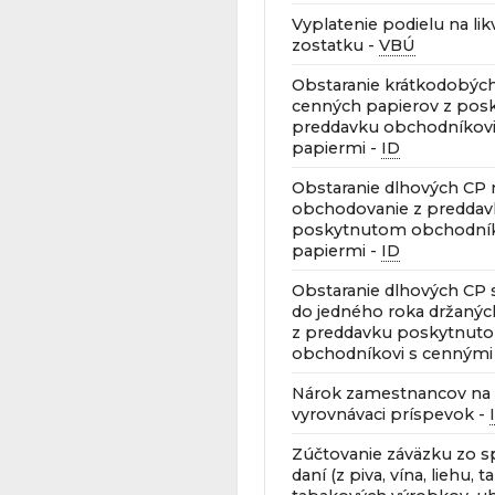
Vyplatenie podielu na li
zostatku -
VBÚ
Obstaranie krátkodobýc
cenných papierov z pos
preddavku obchodníkovi
papiermi -
ID
Obstaranie dlhových CP 
obchodovanie z predda
poskytnutom obchodník
papiermi -
ID
Obstaranie dlhových CP 
do jedného roka držanýc
z preddavku poskytnut
obchodníkovi s cennými
Nárok zamestnancov na 
vyrovnávaci príspevok -
Zúčtovanie záväzku zo 
daní (z piva, vína, liehu, 