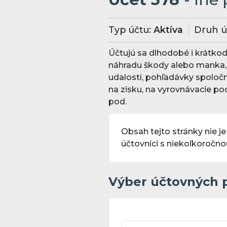
Typ účtu:
Aktíva
Druh ú
Účtujú sa dlhodobé i krátk
náhradu škody alebo manka, 
udalostí, pohľadávky spoločn
na zisku, na vyrovnávacie po
pod.
Obsah tejto stránky nie je
účtovníci s niekoľkoročn
Výber účtovných 