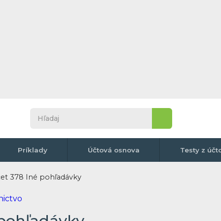
Príklady
Účtová osnova
Testy z účt
et 378 Iné pohľadávky
 pohľadávky