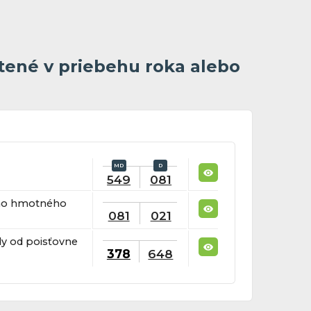
tené v priebehu roka alebo
549
081
ého hmotného
081
021
dy od poisťovne
378
648