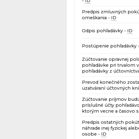
-
ID
Predpis zmluvných pokú
omeškania -
ID
Odpis pohľadávky -
ID
Postúpenie pohľadávky 
Zúčtovanie opravnej pol
pohľadávke pri trvalom v
pohľadávky z účtovníctv
Prevod konečného zosta
uzatváraní účtovných kn
Zúčtovanie príjmov bud
príslušné účty pohľadávo
ktorým vecne a časovo sú
Predpis ostatných pokút
náhrade inej fyzickej ale
osobe -
ID