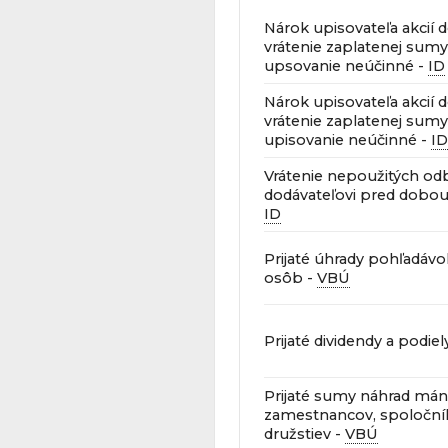
Nárok upisovateľa akcií d
vrátenie zaplatenej sumy
upsovanie neúčinné -
ID
Nárok upisovateľa akcií d
vrátenie zaplatenej sumy
upisovanie neúčinné -
ID
Vrátenie nepoužitých od
dodávateľovi pred dobou 
ID
Prijaté úhrady pohľadávo
osôb -
VBÚ
Prijaté dividendy a podiel
Prijaté sumy náhrad mán
zamestnancov, spoloční
družstiev -
VBÚ