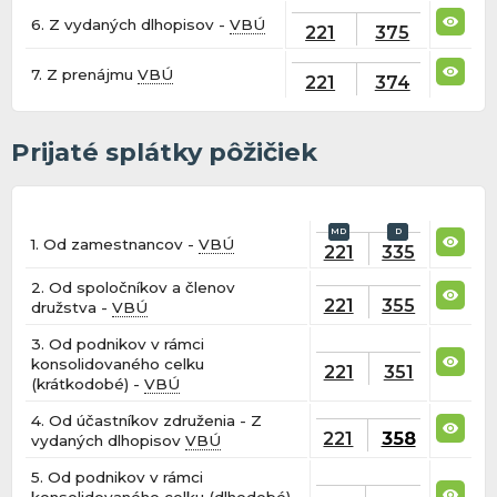
6. Z vydaných dlhopisov -
VBÚ
221
375
7. Z prenájmu
VBÚ
221
374
Prijaté splátky pôžičiek
1. Od zamestnancov -
VBÚ
221
335
2. Od spoločníkov a členov
221
355
družstva -
VBÚ
3. Od podnikov v rámci
konsolidovaného celku
221
351
(krátkodobé) -
VBÚ
4. Od účastníkov združenia - Z
221
358
vydaných dlhopisov
VBÚ
5. Od podnikov v rámci