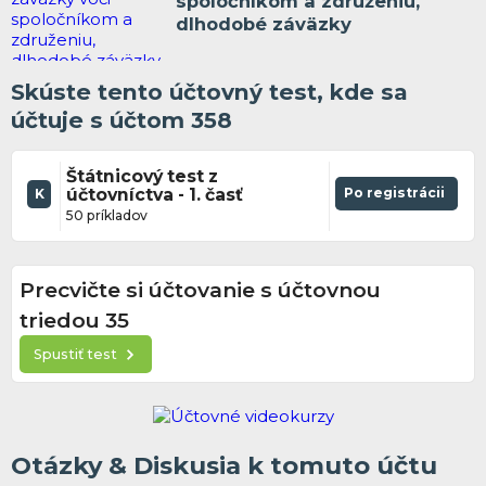
spoločníkom a združeniu,
dlhodobé záväzky
Skúste tento účtovný test, kde sa
účtuje s účtom 358
Štátnicový test z
účtovníctva - 1. časť
Po registrácii
K
50 príkladov
Precvičte si účtovanie s účtovnou
triedou 35
Spustiť test
Otázky & Diskusia k tomuto účtu