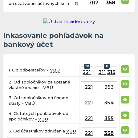
702
358
pri uzatváraní účtovných kníh -
ID
Inkasovanie pohľadávok na
bankový účet
1. Od odberateľov -
VBÚ
221
311
315
2. Od spoločníkov za upísané
221
353
vlastné imanie -
VBÚ
3. Od spoločníkov pri úhrade
221
354
straty -
VBÚ
4. Ostatných pohľadávok od
221
355
spoločníkov -
VBÚ
5. Od účastníkov združenia
VBÚ
221
358