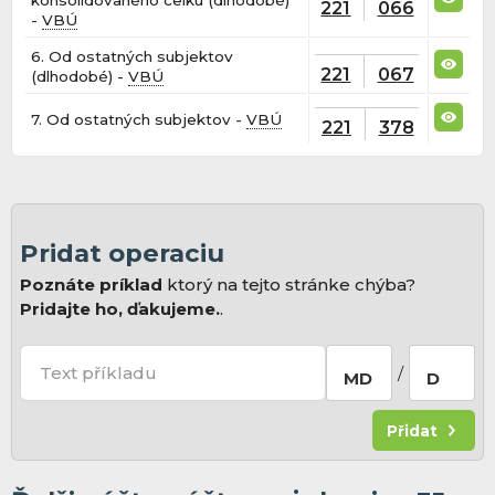
konsolidovaného celku (dlhodobé)
221
066
-
VBÚ
6. Od ostatných subjektov
221
067
(dlhodobé) -
VBÚ
7. Od ostatných subjektov -
VBÚ
221
378
Pridat operaciu
Poznáte príklad
ktorý na tejto stránke chýba?
Pridajte ho, ďakujeme.
.
Text příkladu
/
MD
D
Přidat