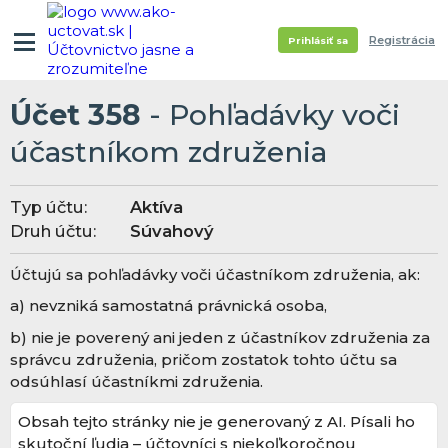
Registrácia
Prihlásiť sa
Účet 358
- Pohľadávky voči
účastníkom združenia
Typ účtu:
Aktíva
Druh účtu:
Súvahový
Účtujú sa pohľadávky voči účastníkom združenia, ak:
a) nevzniká samostatná právnická osoba,
b) nie je poverený ani jeden z účastníkov združenia za
správcu združenia, pričom zostatok tohto účtu sa
odsúhlasí účastníkmi združenia.
Obsah tejto stránky nie je generovaný z AI. Písali ho
skutoční ľudia – účtovníci s niekoľkoročnou