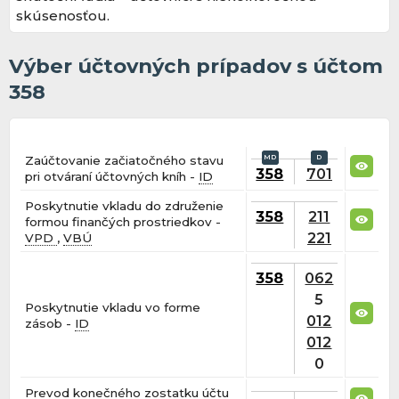
skúsenosťou.
Výber účtovných prípadov s účtom
358
Zaúčtovanie začiatočného stavu
358
701
pri otváraní účtovných kníh -
ID
Poskytnutie vkladu do združenie
358
211
formou finančých prostriedkov -
221
VPD
,
VBÚ
358
062
5
Poskytnutie vkladu vo forme
012
zásob -
ID
012
0
Prevod konečného zostatku účtu