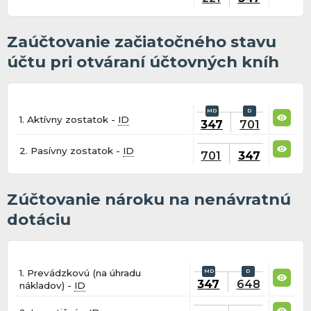
Zaúčtovanie začiatočného stavu
účtu pri otváraní účtovných kníh
1. Aktívny zostatok -
ID
347
701
2. Pasívny zostatok -
ID
701
347
Zúčtovanie nároku na nenávratnú
dotáciu
1. Prevádzkovú (na úhradu
347
648
nákladov) -
ID