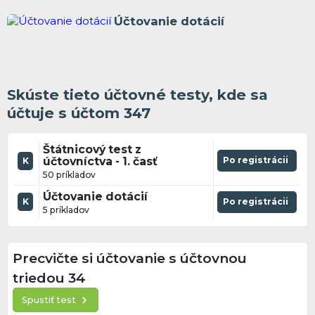
Účtovanie dotácií
Skúste tieto účtovné testy, kde sa
účtuje s účtom 347
Štátnicový test z
účtovníctva - 1. časť
Po registrácii
K
50 príkladov
Účtovanie dotácií
K
Po registrácii
5 príkladov
Precvičte si účtovanie s účtovnou
triedou 34
Spustiť test