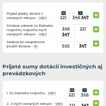
Prijaté platby dotácií z
221
346
347
verejných zdrojov -
VBÚ
Dotácie vrátené zo štátneho
346
221
rozpočtu, rozpočtu iných
347
verejných zdrojov -
VBÚ
Sankcie pri nesprávnom
545
347
použití dotácie -
ID
Prijaté sumy dotácií investičných aj
prevádzkových
1. Zo štátneho rozpočtu -
VBÚ
221
346
2. Z iných verejných zdrojov -
VBÚ
221
347