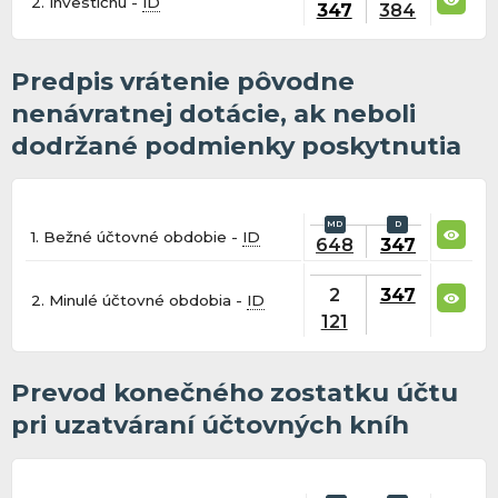
2. Investičnú -
ID
347
384
Predpis vrátenie pôvodne
nenávratnej dotácie, ak neboli
dodržané podmienky poskytnutia
1. Bežné účtovné obdobie -
ID
648
347
2
347
2. Minulé účtovné obdobia -
ID
121
Prevod konečného zostatku účtu
pri uzatváraní účtovných kníh