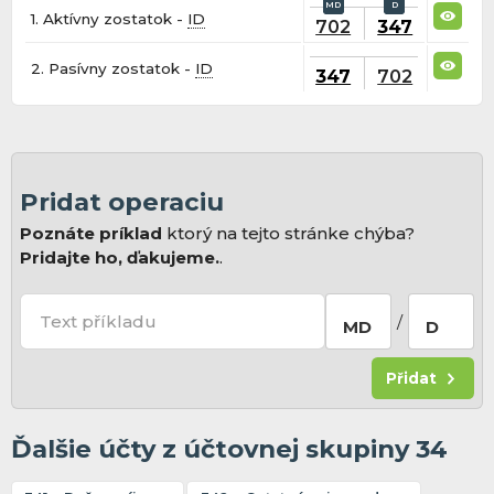
1. Aktívny zostatok -
ID
702
347
2. Pasívny zostatok -
ID
347
702
Pridat operaciu
Poznáte príklad
ktorý na tejto stránke chýba?
Pridajte ho, ďakujeme.
.
Text příkladu
/
MD
D
Přidat
Ďalšie účty z účtovnej skupiny 34