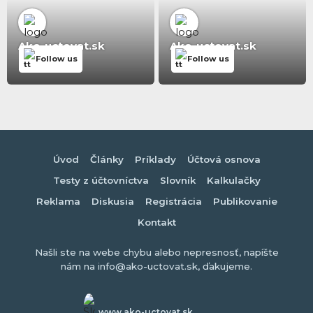
Ako-uctovat.sk
Ako-uctovat.sk
Follow us
Follow us
Úvod
Články
Príklady
Účtová osnova
Testy z účtovníctva
Slovník
Kalkulačky
Reklama
Diskusia
Registrácia
Publikovanie
Kontakt
Našli ste na webe chybu alebo nepresnosť, napíšte
nám na info@ako-uctovat.sk, ďakujeme.
www.ako-uctovat.sk