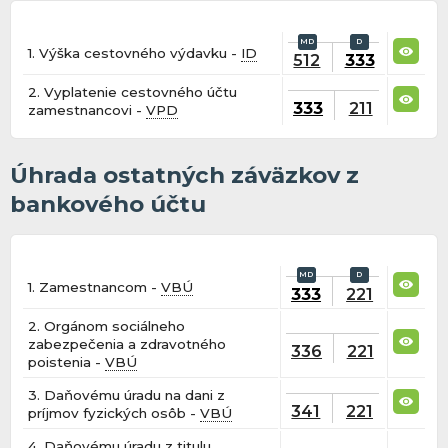
1. Výška cestovného výdavku -
ID
512
333
2. Vyplatenie cestovného účtu
333
211
zamestnancovi -
VPD
Úhrada ostatných záväzkov z
bankového účtu
1. Zamestnancom -
VBÚ
333
221
2. Orgánom sociálneho
zabezpečenia a zdravotného
336
221
poistenia -
VBÚ
3. Daňovému úradu na dani z
341
221
príjmov fyzických osôb -
VBÚ
4. Daňovému úradu z titulu