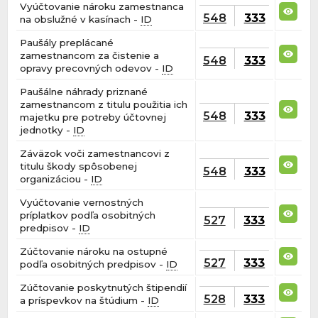
Vyúčtovanie nároku zamestnanca
548
333
na obslužné v kasínach -
ID
Paušály preplácané
zamestnancom za čistenie a
548
333
opravy precovných odevov -
ID
Paušálne náhrady priznané
zamestnancom z titulu použitia ich
548
333
majetku pre potreby účtovnej
jednotky -
ID
Záväzok voči zamestnancovi z
titulu škody spôsobenej
548
333
organizáciou -
ID
Vyúčtovanie vernostných
príplatkov podľa osobitných
527
333
predpisov -
ID
Zúčtovanie nároku na ostupné
527
333
podľa osobitných predpisov -
ID
Zúčtovanie poskytnutých štipendií
528
333
a príspevkov na štúdium -
ID