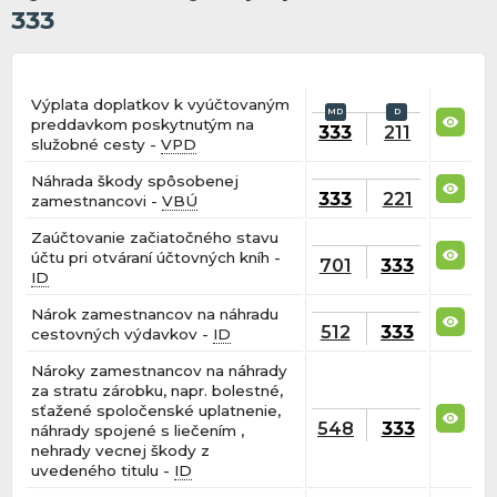
333
Výplata doplatkov k vyúčtovaným
preddavkom poskytnutým na
333
211
služobné cesty -
VPD
Náhrada škody spôsobenej
333
221
zamestnancovi -
VBÚ
Zaúčtovanie začiatočného stavu
účtu pri otváraní účtovných kníh -
701
333
ID
Nárok zamestnancov na náhradu
512
333
cestovných výdavkov -
ID
Nároky zamestnancov na náhrady
za stratu zárobku, napr. bolestné,
sťažené spoločenské uplatnenie,
548
333
náhrady spojené s liečením ,
nehrady vecnej škody z
uvedeného titulu -
ID