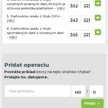
ostatných priamych daní, ktorých je
342
221
účtovná jednotka platiteľom -
VBÚ
5. Daňovému úradu z titulu DPH -
343
221
VBÚ
6. Daňovému úradu z titulu
spotrebných daní a ostatných daní
345
221
-
VBÚ
Pridat operaciu
Poznáte príklad
ktorý na tejto stránke chýba?
Pridajte ho, ďakujeme.
.
Text příkladu
/
MD
D
Přidat