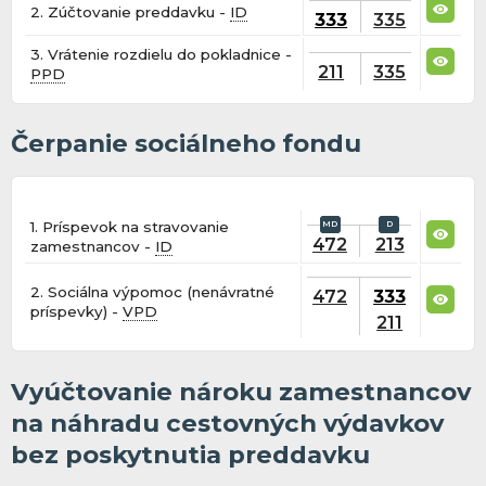
2. Zúčtovanie preddavku -
ID
333
335
3. Vrátenie rozdielu do pokladnice -
211
335
PPD
Čerpanie sociálneho fondu
1. Príspevok na stravovanie
472
213
zamestnancov -
ID
2. Sociálna výpomoc (nenávratné
472
333
príspevky) -
VPD
211
Vyúčtovanie nároku zamestnancov
na náhradu cestovných výdavkov
bez poskytnutia preddavku