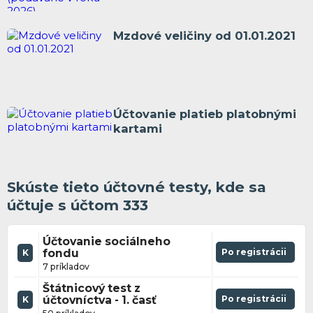
Mzdové veličiny od 01.01.2021
Účtovanie platieb platobnými
kartami
Skúste tieto účtovné testy, kde sa
účtuje s účtom 333
Účtovanie sociálneho
fondu
Po registrácii
K
7 príkladov
Štátnicový test z
účtovníctva - 1. časť
Po registrácii
K