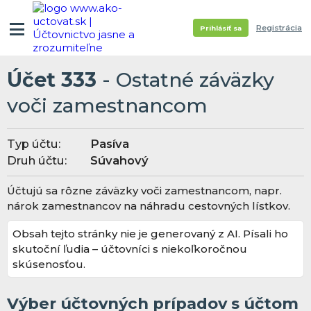
Registrácia
Prihlásiť sa
Účet 333
- Ostatné záväzky
voči zamestnancom
Typ účtu:
Pasíva
Druh účtu:
Súvahový
Účtujú sa rôzne záväzky voči zamestnancom, napr.
nárok zamestnancov na náhradu cestovných lístkov.
Obsah tejto stránky nie je generovaný z AI. Písali ho
skutoční ľudia – účtovníci s niekoľkoročnou
skúsenosťou.
Výber účtovných prípadov s účtom