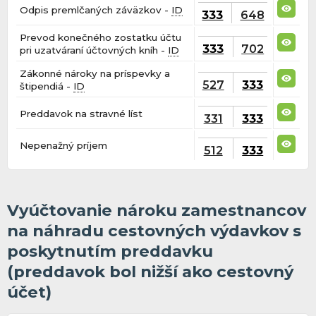
Odpis premlčaných záväzkov -
ID
333
648
Prevod konečného zostatku účtu
333
702
pri uzatváraní účtovných kníh -
ID
Zákonné nároky na príspevky a
527
333
štipendiá -
ID
Preddavok na stravné líst
331
333
Nepenažný príjem
512
333
Vyúčtovanie nároku zamestnancov
na náhradu cestovných výdavkov s
poskytnutím preddavku
(preddavok bol nižší ako cestovný
účet)