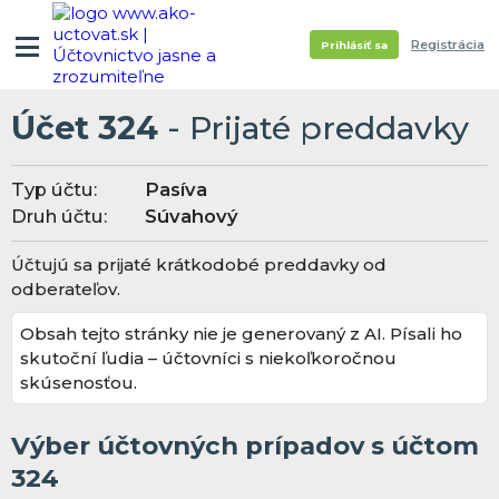
Registrácia
Prihlásiť sa
Účet 324
- Prijaté preddavky
Typ účtu:
Pasíva
Druh účtu:
Súvahový
Účtujú sa prijaté krátkodobé preddavky od
odberateľov.
Obsah tejto stránky nie je generovaný z AI. Písali ho
skutoční ľudia – účtovníci s niekoľkoročnou
skúsenosťou.
Výber účtovných prípadov s účtom
324