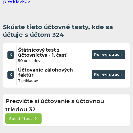
Skúste tieto účtovné testy, kde sa
účtuje s účtom 324
Štátnicový test z
účtovníctva - 1. časť
Po registrácii
K
50 príkladov
Účtovanie zálohových
faktúr
Po registrácii
K
7 príkladov
Precvičte si účtovanie s účtovnou
triedou 32
Spustiť test