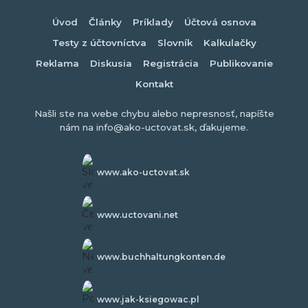
Úvod
Články
Príklady
Účtová osnova
Testy z účtovníctva
Slovník
Kalkulačky
Reklama
Diskusia
Registrácia
Publikovanie
Kontakt
Našli ste na webe chybu alebo nepresnosť, napíšte
nám na info@ako-uctovat.sk, ďakujeme.
www.ako-uctovat.sk
www.uctovani.net
www.buchhaltungkonten.de
www.jak-ksiegowac.pl