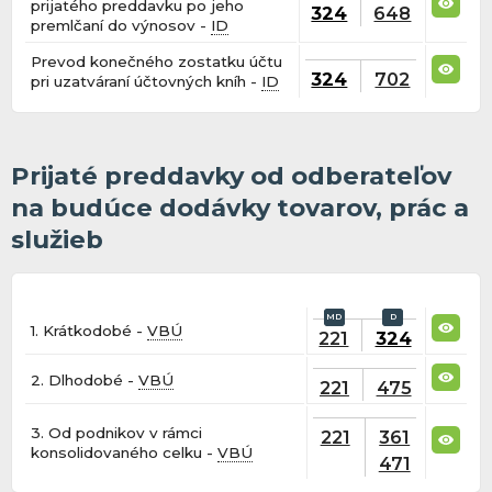
prijatého preddavku po jeho
324
648
premlčaní do výnosov -
ID
Prevod konečného zostatku účtu
324
702
pri uzatváraní účtovných kníh -
ID
Prijaté preddavky od odberateľov
na budúce dodávky tovarov, prác a
služieb
1. Krátkodobé -
VBÚ
221
324
2. Dlhodobé -
VBÚ
221
475
3. Od podnikov v rámci
221
361
konsolidovaného celku -
VBÚ
471