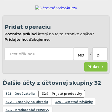
Pridat operaciu
Poznáte príklad
ktorý na tejto stránke chýba?
Pridajte ho, ďakujeme.
.
Text příkladu
/
MD
D
Přidat
Ďalšie účty z účtovnej skupiny 32
321 - Dodávatelia
324 - Prijaté preddavky
322 - Zmenky na úhradu
325 - Ostatné záväzky
323 - Krátkodobé rezervy