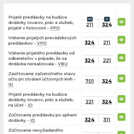
Prijaté preddavky na budúce
dodávky tovarov, prác a služieb,
211
324
prijaté v hotovosti -
PPD
Vrátenie prijatých prevádzkových
324
211
preddavkov -
VPD
Vrátenie prijatého preddavku od
odberateľov v prípade, že sa
324
221
dodávka nerealizovala -
VBÚ
Zaúčtovanie začiatočného stavu
účtu pri otváraní účtovných kníh -
701
324
ID
Prijaté preddavky na budúce
dodávky tovarov, prác a služieb,
221
324
na účet -
ID
Zúčtovanie preddavku po splnení
324
311
dodávky -
ID
Zúčtovanie nevyžiadaného