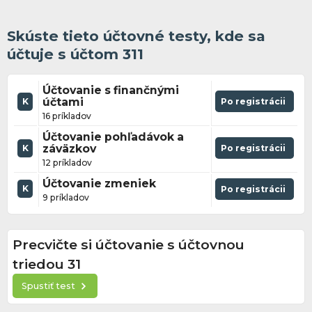
Skúste tieto účtovné testy, kde sa
účtuje s účtom 311
Účtovanie s finančnými
účtami
Po registrácii
K
16 príkladov
Účtovanie pohľadávok a
záväzkov
Po registrácii
K
12 príkladov
Účtovanie zmeniek
K
Po registrácii
9 príkladov
Precvičte si účtovanie s účtovnou
triedou 31
Spustiť test