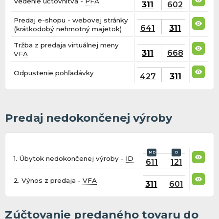
Vedenie účtovnítva -
PFA
311
602
Predaj e-shopu - webovej stránky
641
311
(krátkodobý nehmotný majetok)
Tržba z predaja virtuálnej meny
311
668
VFA
Odpustenie pohľadávky
427
311
Predaj nedokončenej výroby
1. Úbytok nedokončenej výroby -
ID
611
121
2. Výnos z predaja -
VFA
311
601
Zúčtovanie predaného tovaru do