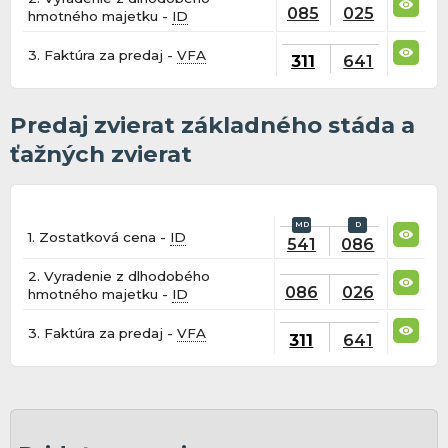
085
025
hmotného majetku -
ID
3. Faktúra za predaj -
VFA
311
641
Predaj zvierat základného stáda a
ťažných zvierat
1. Zostatková cena -
ID
541
086
2. Vyradenie z dlhodobého
086
026
hmotného majetku -
ID
3. Faktúra za predaj -
VFA
311
641