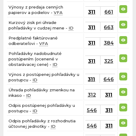
Výnosy z predaja cenných
311
661
papierov a podielov -
VFA
Kurzový zisk pri úhrade
311
663
pohľadávky v cudzej mene -
ID
Predplatné faktúrované
311
384
odberateľovi -
VFA
Pohľadávky nadobudnuté
postúpením (ocenené v
311
325
obstarávacej cene) -
ID
Výnos z postúpenej pohľadávky u
311
646
postupcu -
ID
Úhrada pohľadávky zmenkou na
312
311
inkaso -
ID
Odpis postúpenej pohľadávky u
546
311
postupcu -
ID
Odpis pohľadávky z rozhodnutia
546
311
účtovnej jednotky -
ID