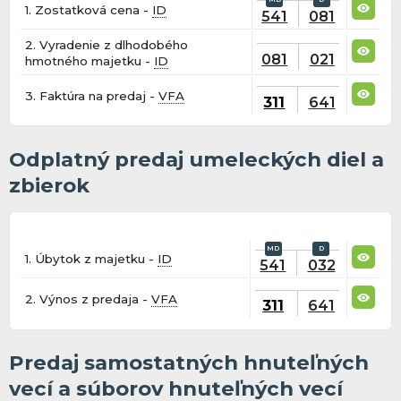
1. Zostatková cena -
ID
541
081
2. Vyradenie z dlhodobého
081
021
hmotného majetku -
ID
3. Faktúra na predaj -
VFA
311
641
Odplatný predaj umeleckých diel a
zbierok
1. Úbytok z majetku -
ID
541
032
2. Výnos z predaja -
VFA
311
641
Predaj samostatných hnuteľných
vecí a súborov hnuteľných vecí