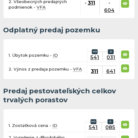
2. Všeobecných predajných
-
311
-
podmienok -
VFA
604
Odplatný predaj pozemku
1. Úbytok pozemku -
ID
541
031
2. Výnos z predaja pozemku -
VFA
311
641
Predaj pestovateľských celkov
trvalých porastov
1. Zostatková cena -
ID
541
085
2. Vyradenie z dlhodobého