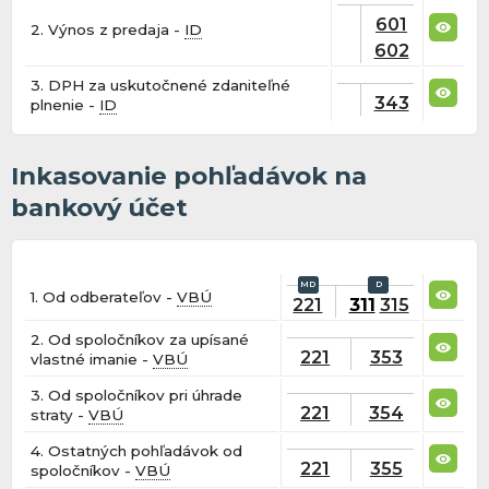
601
2. Výnos z predaja -
ID
602
3. DPH za uskutočnené zdaniteľné
343
plnenie -
ID
Inkasovanie pohľadávok na
bankový účet
1. Od odberateľov -
VBÚ
221
311
315
2. Od spoločníkov za upísané
221
353
vlastné imanie -
VBÚ
3. Od spoločníkov pri úhrade
221
354
straty -
VBÚ
4. Ostatných pohľadávok od
221
355
spoločníkov -
VBÚ