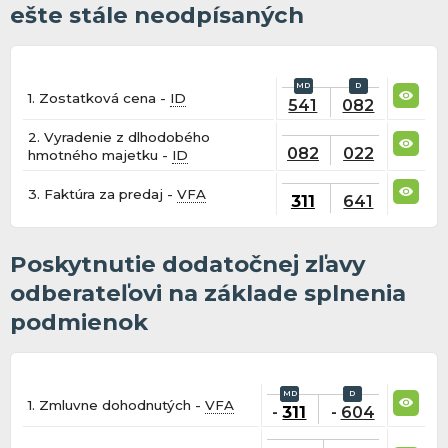
ešte stále neodpísaných
1. Zostatková cena -
ID
541
082
2. Vyradenie z dlhodobého
082
022
hmotného majetku -
ID
3. Faktúra za predaj -
VFA
311
641
Poskytnutie dodatočnej zľavy
odberateľovi na základe splnenia
podmienok
1. Zmluvne dohodnutých -
VFA
-
311
-
604