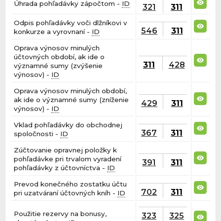
Úhrada pohľadávky zápočtom -
ID
321
311
Odpis pohľadávky voči dlžníkovi v
546
311
konkurze a vyrovnaní -
ID
Oprava výnosov minulých
účtovných období, ak ide o
311
428
významné sumy (zvýšenie
výnosov) -
ID
Oprava výnosov minulých období,
ak ide o významné sumy (zníženie
429
311
výnosov) -
ID
Vklad pohľadávky do obchodnej
367
311
spoločnosti -
ID
Zúčtovanie opravnej položky k
pohľadávke pri trvalom vyradení
391
311
pohľadávky z účtovníctva -
ID
Prevod konečného zostatku účtu
702
311
pri uzatváraní účtovných kníh -
ID
Použitie rezervy na bonusy,
323
325