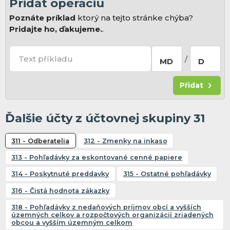
Pridat operaciu
Poznáte príklad
ktorý na tejto stránke chýba?
Pridajte ho, ďakujeme.
.
Text příkladu
/
MD
D
Přidat
Ďalšie účty z účtovnej skupiny 31
311 - Odberatelia
312 - Zmenky na inkaso
313 - Pohľadávky za eskontované cenné papiere
314 - Poskytnuté preddavky
315 - Ostatné pohľadávky
316 - Čistá hodnota zákazky
318 - Pohľadávky z nedaňových príjmov obcí a vyšších
územných celkov a rozpočtových organizácií zriadených
obcou a vyšším územným celkom