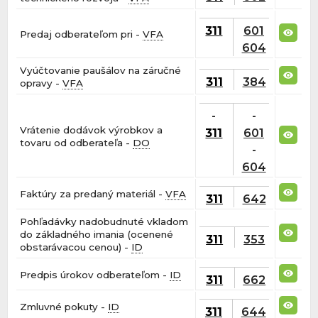
311
601
Predaj odberateľom pri -
VFA
604
Vyúčtovanie paušálov na záručné
311
384
opravy -
VFA
-
-
Vrátenie dodávok výrobkov a
311
601
tovaru od odberateľa -
DO
-
604
Faktúry za predaný materiál -
VFA
311
642
Pohľadávky nadobudnuté vkladom
do základného imania (ocenené
311
353
obstarávacou cenou) -
ID
Predpis úrokov odberateľom -
ID
311
662
Zmluvné pokuty -
ID
311
644