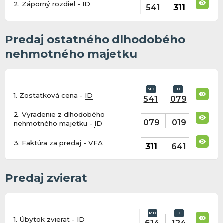
2. Záporný rozdiel -
ID
541
311
Predaj ostatného dlhodobého
nehmotného majetku
1. Zostatková cena -
ID
541
079
2. Vyradenie z dlhodobého
079
019
nehmotného majetku -
ID
3. Faktúra za predaj -
VFA
311
641
Predaj zvierat
1. Úbytok zvierat -
ID
614
124