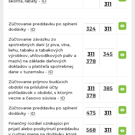
skontá, rabaty -
ID
311
Zúčtovanie preddavku po splnení
324
311
dodávky -
ID
Zúčtovanie záväzku zo
spotrebných daní (z piva, vína,
liehu, tabaku a tabakových
311
345
výrobkov, uhľovodíkových palív a
378
mazív) na základe daňových
dokladov u platiteľa spotrebnej
dane v tuzemsku -
ID
Zúčtovanie príjmov budúcich
období na príslušné účty
311
385
pohľadávok v období, s ktorým
378
vecne a časovo súvisia -
ID
Zúčtovanie preddavku po splnení
475
311
dodávky -
ID
Finančný rozdiel vznikajúci pri
prijatí alebo poskytnutí preddavku
568
311
v cudzej mene na dodávku, ktorá