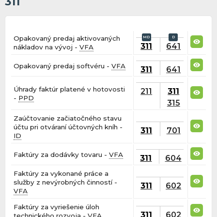
311
Opakovaný predaj aktivovaných
311
641
nákladov na vývoj -
VFA
Opakovaný predaj softvéru -
VFA
311
641
Úhrady faktúr platené v hotovosti
211
311
-
PPD
315
Zaúčtovanie začiatočného stavu
účtu pri otváraní účtovných kníh -
311
701
ID
Faktúry za dodávky tovaru -
VFA
311
604
Faktúry za vykonané práce a
služby z nevýrobných činností -
311
602
VFA
Faktúry za vyriešenie úloh
311
602
technického rozvoja -
VFA