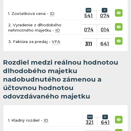
1. Zostatková cena -
ID
541
074
2. Vyradenie z dlhodobého
074
014
nehmotného majetku -
ID
3. Faktúra za predaj -
VFA
311
641
Rozdiel medzi reálnou hodnotou
dlhodobého majetku
nadobudnutého zámenou a
účtovnou hodnotou
odovzdávaného majetku
1. Kladný rozdiel -
ID
321
641