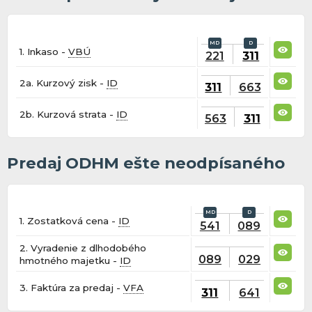
1. Inkaso -
VBÚ
221
311
2a. Kurzový zisk -
ID
311
663
2b. Kurzová strata -
ID
563
311
Predaj ODHM ešte neodpísaného
1. Zostatková cena -
ID
541
089
2. Vyradenie z dlhodobého
089
029
hmotného majetku -
ID
3. Faktúra za predaj -
VFA
311
641