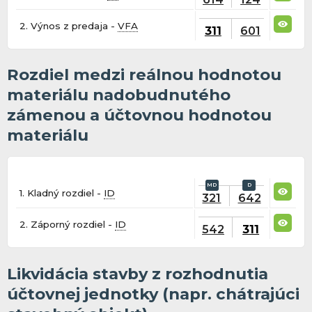
2. Výnos z predaja -
VFA
311
601
Rozdiel medzi reálnou hodnotou
materiálu nadobudnutého
zámenou a účtovnou hodnotou
materiálu
1. Kladný rozdiel -
ID
321
642
2. Záporný rozdiel -
ID
542
311
Likvidácia stavby z rozhodnutia
účtovnej jednotky (napr. chátrajúci