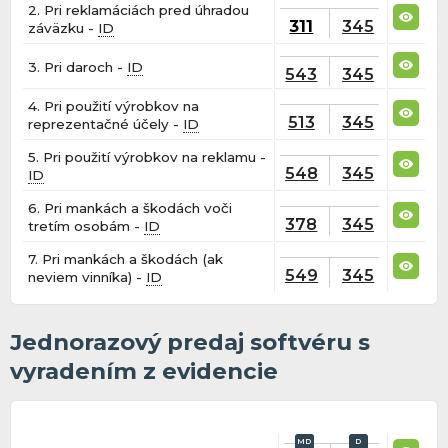
2. Pri reklamáciách pred úhradou
311
345
záväzku -
ID
3. Pri daroch -
ID
543
345
4. Pri použití výrobkov na
513
345
reprezentačné účely -
ID
5. Pri použití výrobkov na reklamu -
548
345
ID
6. Pri mankách a škodách voči
378
345
tretím osobám -
ID
7. Pri mankách a škodách (ak
549
345
neviem vinníka) -
ID
Jednorazový predaj softvéru s
vyradením z evidencie