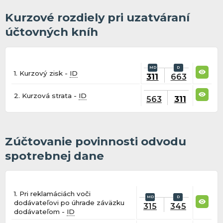
Kurzové rozdiely pri uzatváraní
účtovných kníh
1. Kurzový zisk -
ID
311
663
2. Kurzová strata -
ID
563
311
Zúčtovanie povinnosti odvodu
spotrebnej dane
1. Pri reklamáciách voči
dodávateľovi po úhrade záväzku
315
345
dodávateľom -
ID