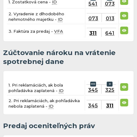
1. Zostatková cena -
ID
541
073
2. Vyradenie z dlhodobého
073
013
nehmotného majetku -
ID
3. Faktúra za predaj -
VFA
311
641
Zúčtovanie nároku na vrátenie
spotrebnej dane
1. Pri reklamáciách, ak bola
345
325
pohľadávka zaplatená -
ID
2. Pri reklamáciách, ak pohľadávka
345
311
nebola zaplatená -
ID
Predaj oceniteľných práv