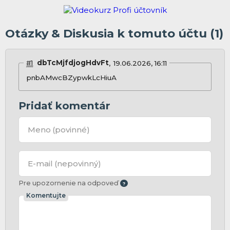
Otázky & Diskusia k tomuto účtu (1)
#1
dbTcMjfdjogHdvFt
19.06.2026, 16:11
pnbAMwcBZypwkLcHiuA
Pridať komentár
Meno
(povinné)
E-mail
(nepovinný)
Pre upozornenie na odpoveď
Komentujte