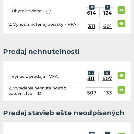
1. Úbytok zvierat -
ID
614
124
2. Výnos z nútenej porážky -
VFA
311
601
Predaj nehnuteľnosti
1. Výnos z predaja -
VFA
311
607
2. Vyradenie nehnuteľnosti z
507
133
účtovníctva -
ID
Predaj stavieb ešte neodpísaných