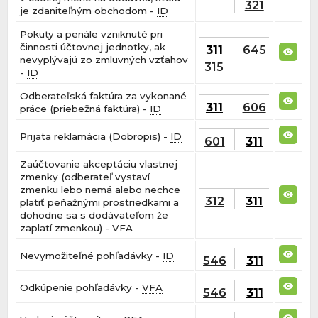
321
je zdaniteľným obchodom -
ID
Pokuty a penále vzniknuté pri
činnosti účtovnej jednotky, ak
311
645
nevyplývajú zo zmluvných vzťahov
315
-
ID
Odberateľská faktúra za vykonané
311
606
práce (priebežná faktúra) -
ID
Prijata reklamácia (Dobropis) -
ID
601
311
Zaúčtovanie akceptáciu vlastnej
zmenky (odberateľ vystaví
zmenku lebo nemá alebo nechce
312
311
platiť peňažnými prostriedkami a
dohodne sa s dodávateľom že
zaplatí zmenkou) -
VFA
Nevymožiteľné pohľadávky -
ID
546
311
Odkúpenie pohľadávky -
VFA
546
311