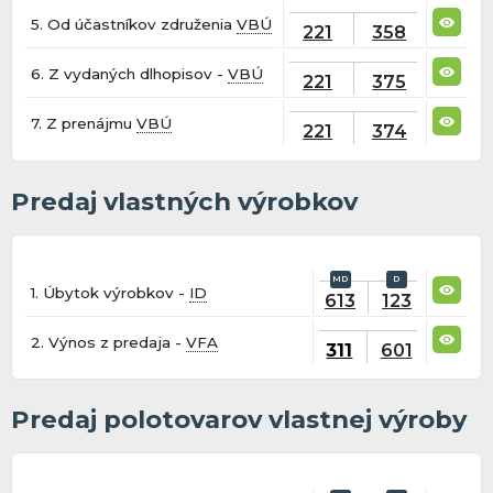
5. Od účastníkov združenia
VBÚ
221
358
6. Z vydaných dlhopisov -
VBÚ
221
375
7. Z prenájmu
VBÚ
221
374
Predaj vlastných výrobkov
1. Úbytok výrobkov -
ID
613
123
2. Výnos z predaja -
VFA
311
601
Predaj polotovarov vlastnej výroby