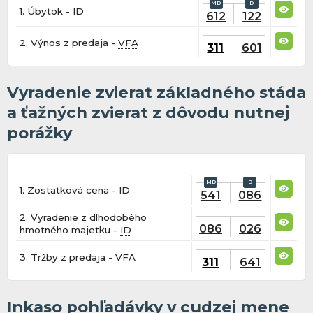
1. Úbytok -
ID
612
122
2. Výnos z predaja -
VFA
311
601
Vyradenie zvierat základného stáda
a ťažných zvierat z dôvodu nutnej
porážky
1. Zostatková cena -
ID
541
086
2. Vyradenie z dlhodobého
086
026
hmotného majetku -
ID
3. Tržby z predaja -
VFA
311
641
Inkaso pohľadávky v cudzej mene