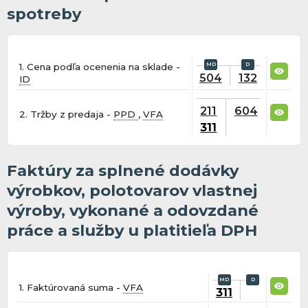
spotreby
1. Cena podľa ocenenia na sklade -
504
132
ID
211
604
2. Tržby z predaja -
PPD
,
VFA
311
Faktúry za splnené dodávky
výrobkov, polotovarov vlastnej
výroby, vykonané a odovzdané
práce a služby u platitieľa DPH
1. Faktúrovaná suma -
VFA
311