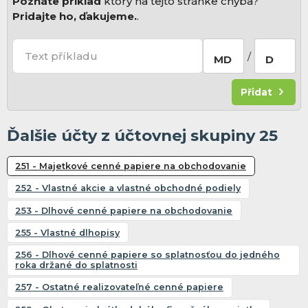
Poznáte príklad
ktorý na tejto stránke chýba?
Pridajte ho, ďakujeme.
.
Text příkladu
/
MD
D
Přidat
Ďalšie účty z účtovnej skupiny 25
251 - Majetkové cenné papiere na obchodovanie
252 - Vlastné akcie a vlastné obchodné podiely
253 - Dlhové cenné papiere na obchodovanie
255 - Vlastné dlhopisy
256 - Dlhové cenné papiere so splatnosťou do jedného
roka držané do splatnosti
257 - Ostatné realizovateľné cenné papiere