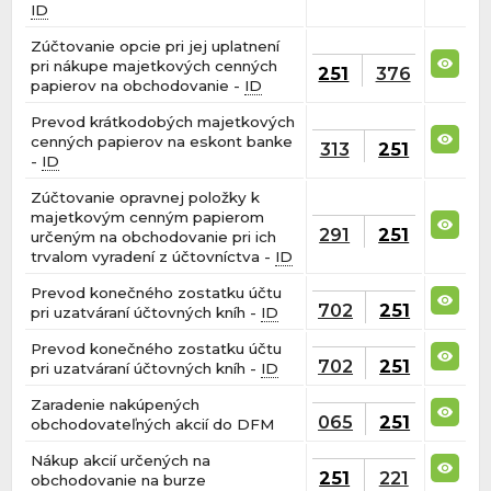
ID
Zúčtovanie opcie pri jej uplatnení
pri nákupe majetkových cenných
251
376
papierov na obchodovanie -
ID
Prevod krátkodobých majetkových
cenných papierov na eskont banke
313
251
-
ID
Zúčtovanie opravnej položky k
majetkovým cenným papierom
291
251
určeným na obchodovanie pri ich
trvalom vyradení z účtovníctva -
ID
Prevod konečného zostatku účtu
702
251
pri uzatváraní účtovných kníh -
ID
Prevod konečného zostatku účtu
702
251
pri uzatváraní účtovných kníh -
ID
Zaradenie nakúpených
065
251
obchodovateľných akcií do DFM
Nákup akcií určených na
251
221
obchodovanie na burze