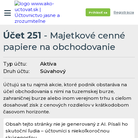
Registrácia
Prihlásiť sa
Účet 251
- Majetkové cenné
papiere na obchodovanie
Typ účtu:
Aktíva
Druh účtu:
Súvahový
Účtujú sa tu najmä akcie, ktoré podnik obstaráva na
účel obchodovania s nimi na tuzemskej burze,
zahraničnej burze alebo inom verejnom trhu s cieľom
dosahovať zisk z cenových rozdielov v krátkodobom
časovom horizonte.
Obsah tejto stránky nie je generovaný z AI. Písali ho
skutoční ľudia – účtovníci s niekoľkoročnou
skúsenosťou.