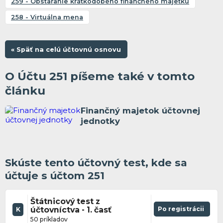
259 - Obstaranie krátkodobého finančného majetku
258 - Virtuálna mena
« Späť na celú účtovnú osnovu
O Účtu 251 píšeme také v tomto
článku
Finančný majetok účtovnej
jednotky
Skúste tento účtovný test, kde sa
účtuje s účtom 251
Štátnicový test z
účtovníctva - 1. časť
Po registrácii
K
50 príkladov