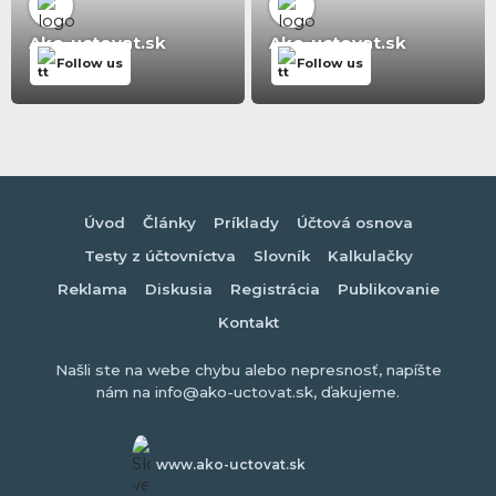
Ako-uctovat.sk
Ako-uctovat.sk
Follow us
Follow us
Úvod
Články
Príklady
Účtová osnova
Testy z účtovníctva
Slovník
Kalkulačky
Reklama
Diskusia
Registrácia
Publikovanie
Kontakt
Našli ste na webe chybu alebo nepresnosť, napíšte
nám na info@ako-uctovat.sk, ďakujeme.
www.ako-uctovat.sk