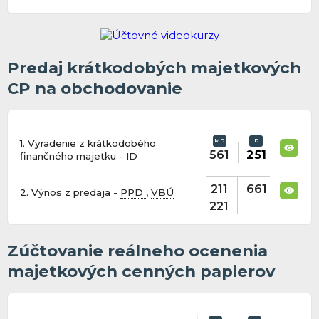
Predaj krátkodobých majetkových
CP na obchodovanie
1. Vyradenie z krátkodobého
561
251
finančného majetku -
ID
211
661
2. Výnos z predaja -
PPD
,
VBÚ
221
Zúčtovanie reálneho ocenenia
majetkových cenných papierov