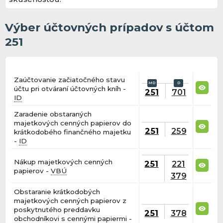
Výber účtovných prípadov s účtom
251
Zaúčtovanie začiatočného stavu
účtu pri otváraní účtovných kníh -
251
701
ID
Zaradenie obstaraných
majetkových cenných papierov do
251
259
krátkodobého finančného majetku
-
ID
Nákup majetkových cenných
251
221
papierov -
VBÚ
379
Obstaranie krátkodobých
majetkových cenných papierov z
poskytnutého preddavku
251
378
obchodníkovi s cennými papiermi -