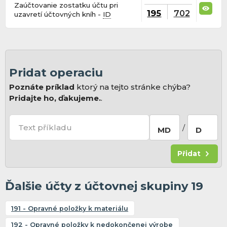
Zaúčtovanie zostatku účtu pri
195
702
uzavretí účtovných kníh -
ID
Pridat operaciu
Poznáte príklad
ktorý na tejto stránke chýba?
Pridajte ho, ďakujeme.
.
Text příkladu
/
MD
D
Přidat
Ďalšie účty z účtovnej skupiny 19
191 - Opravné položky k materiálu
192 - Opravné položky k nedokončenej výrobe