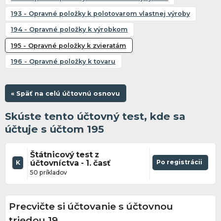
193 - Opravné položky k polotovarom vlastnej výroby
194 - Opravné položky k výrobkom
195 - Opravné položky k zvieratám
196 - Opravné položky k tovaru
« Späť na celú účtovnú osnovu
Skúste tento účtovný test, kde sa
účtuje s účtom 195
Štátnicový test z
účtovníctva - 1. časť
Po registrácii
K
50 príkladov
Precvičte si účtovanie s účtovnou
triedou 19