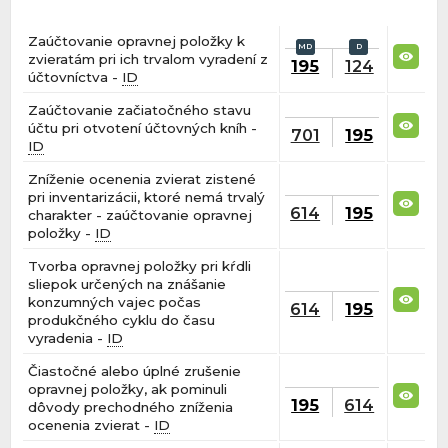
Zaúčtovanie opravnej položky k
zvieratám pri ich trvalom vyradení z
195
124
účtovníctva -
ID
Zaúčtovanie začiatočného stavu
účtu pri otvotení účtovných kníh -
701
195
ID
Zníženie ocenenia zvierat zistené
pri inventarizácii, ktoré nemá trvalý
614
195
charakter - zaúčtovanie opravnej
položky -
ID
Tvorba opravnej položky pri kŕdli
sliepok určených na znášanie
konzumných vajec počas
614
195
produkčného cyklu do času
vyradenia -
ID
Čiastočné alebo úplné zrušenie
opravnej položky, ak pominuli
195
614
dôvody prechodného zníženia
ocenenia zvierat -
ID