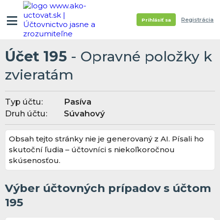
Registrácia
Prihlásiť sa
Účet 195
- Opravné položky k
zvieratám
Typ účtu:
Pasíva
Druh účtu:
Súvahový
Obsah tejto stránky nie je generovaný z AI. Písali ho
skutoční ľudia – účtovníci s niekoľkoročnou
skúsenosťou.
Výber účtovných prípadov s účtom
195