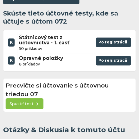
Skúste tieto účtovné testy, kde sa
účtuje s účtom 072
Štátnicový test z
účtovníctva - 1. časť
Po registrácii
K
50 príkladov
Opravné položky
K
Po registrácii
8 príkladov
Precvičte si účtovanie s účtovnou
triedou 07
Spustiť test
Otázky & Diskusia k tomuto účtu