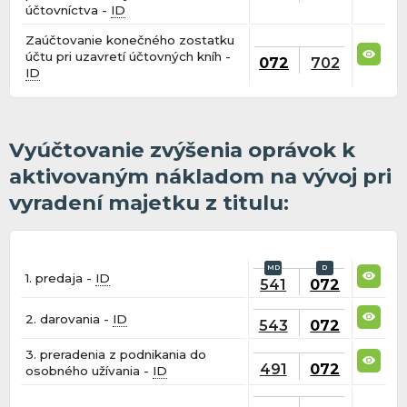
účtovníctva -
ID
Zaúčtovanie konečného zostatku
účtu pri uzavretí účtovných kníh -
072
702
ID
Vyúčtovanie zvýšenia oprávok k
aktivovaným nákladom na vývoj pri
vyradení majetku z titulu:
1. predaja -
ID
541
072
2. darovania -
ID
543
072
3. preradenia z podnikania do
491
072
osobného užívania -
ID