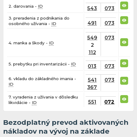
2. darovania -
ID
543
073
3. preradenia z podnikania do
491
073
osobného užívania -
ID
549
073
4. manka a škody -
ID
2
112
5. prebytku pri inventarizácii -
ID
013
073
6. vkladu do základného imania -
541
073
ID
367
7. vyradenia z užívania v dôsledku
551
072
likvidácie -
ID
Bezodplatný prevod aktivovaných
nákladov na vývoj na základe