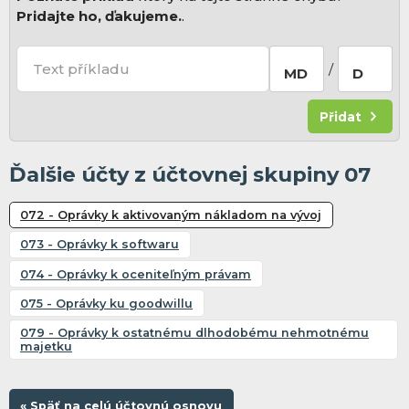
Pridajte ho, ďakujeme.
.
Text příkladu
/
MD
D
Přidat
Ďalšie účty z účtovnej skupiny 07
072 - Oprávky k aktivovaným nákladom na vývoj
073 - Oprávky k softwaru
074 - Oprávky k oceniteľným právam
075 - Oprávky ku goodwillu
079 - Oprávky k ostatnému dlhodobému nehmotnému
majetku
« Späť na celú účtovnú osnovu