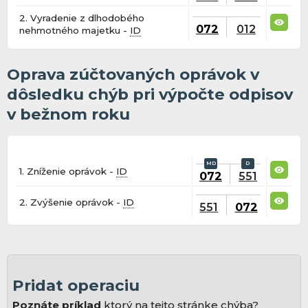
2. Vyradenie z dlhodobého
072
012
nehmotného majetku -
ID
Oprava zúčtovaných oprávok v
dôsledku chýb pri výpočte odpisov
v bežnom roku
1. Zníženie oprávok -
ID
072
551
2. Zvýšenie oprávok -
ID
551
072
Pridat operaciu
Poznáte príklad
ktorý na tejto stránke chýba?