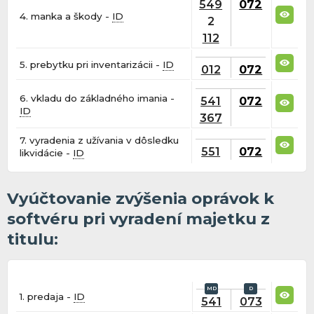
549
072
4. manka a škody -
ID
2
112
5. prebytku pri inventarizácii -
ID
012
072
6. vkladu do základného imania -
541
072
ID
367
7. vyradenia z užívania v dôsledku
551
072
likvidácie -
ID
Vyúčtovanie zvýšenia oprávok k
softvéru pri vyradení majetku z
titulu:
1. predaja -
ID
541
073