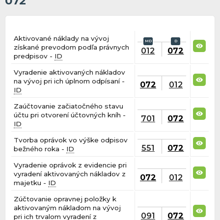
072
Aktivované náklady na vývoj
získané prevodom podľa právnych
012
072
predpisov -
ID
Vyradenie aktivovaných nákladov
na vývoj pri ich úplnom odpísaní -
072
012
ID
Zaúčtovanie začiatočného stavu
účtu pri otvorení účtovných kníh -
701
072
ID
Tvorba oprávok vo výške odpisov
551
072
bežného roka -
ID
Vyradenie oprávok z evidencie pri
vyradení aktivovaných nákladov z
072
012
majetku -
ID
Zúčtovanie opravnej položky k
aktivovaným nákladom na vývoj
091
072
pri ich trvalom vyradení z