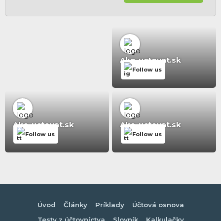
Ako-uctovat.sk
Follow us
Ako-uctovat.sk
Ako-uctovat.sk
Follow us
Follow us
Úvod
Články
Príklady
Účtová osnova
Testy z účtovníctva
Slovník
Kalkulačky