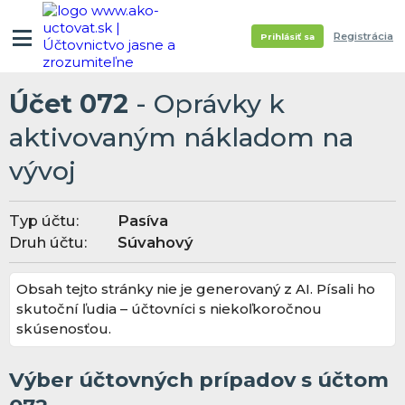
Registrácia
Prihlásiť sa
Účet 072
- Oprávky k
aktivovaným nákladom na
vývoj
Typ účtu:
Pasíva
Druh účtu:
Súvahový
Obsah tejto stránky nie je generovaný z AI. Písali ho
skutoční ľudia – účtovníci s niekoľkoročnou
skúsenosťou.
Výber účtovných prípadov s účtom