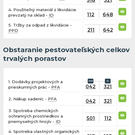
4. Použiteľný materiál z likvidácie
112
648
prevzatý na sklad -
ID
5. Tržby za odpad z likvidácie -
211
642
PPD
Obstaranie pestovateľských celkov
trvalých porastov
1. Dodávky projektových a
042
321
prieskumných prác -
PFA
2. Nákup sadeníc -
PFA
042
321
3. Spotreba chemických
ochranných prostriedkov a
501
112
priemyselných hnojív -
ID
4. Spotreba vlastných organických