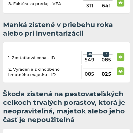
3. Faktúra za predaj -
VFA
311
641
Manká zistené v priebehu roka
alebo pri inventarizácii
1. Zostatková cena -
ID
549
085
2. Vyradenie z dlhodbého
085
025
hmotného majetku -
ID
Škoda zistená na pestovateľských
celkoch trvalých porastov, ktorá je
neopraviteľná, majetok alebo jeho
časť je nepoužiteľná