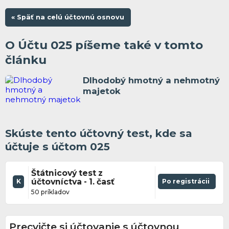
« Späť na celú účtovnú osnovu
O Účtu 025 píšeme také v tomto
článku
Dlhodobý hmotný a nehmotný
majetok
Skúste tento účtovný test, kde sa
účtuje s účtom 025
Štátnicový test z
účtovníctva - 1. časť
Po registrácii
K
50 príkladov
Precvičte si účtovanie s účtovnou