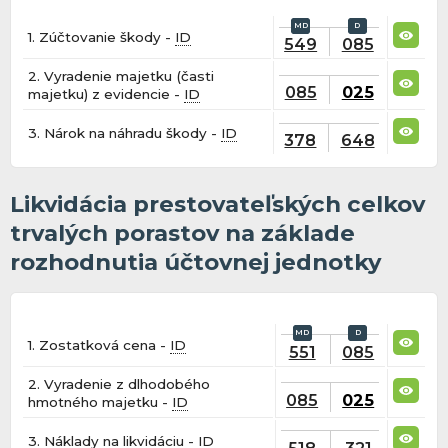
1. Zúčtovanie škody -
ID
549
085
2. Vyradenie majetku (časti
085
025
majetku) z evidencie -
ID
3. Nárok na náhradu škody -
ID
378
648
Likvidácia prestovateľských celkov
trvalých porastov na základe
rozhodnutia účtovnej jednotky
1. Zostatková cena -
ID
551
085
2. Vyradenie z dlhodobého
085
025
hmotného majetku -
ID
3. Náklady na likvidáciu -
ID
518
321