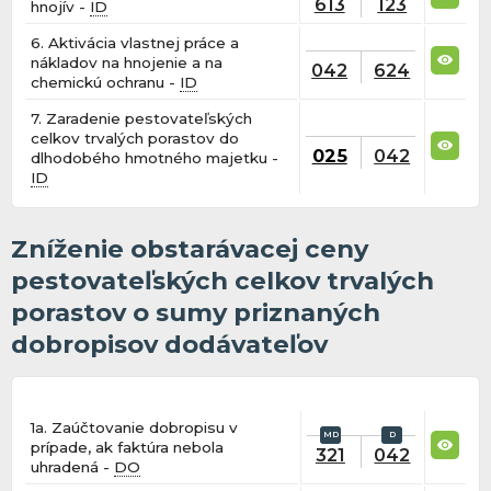
613
123
hnojív -
ID
6. Aktivácia vlastnej práce a
nákladov na hnojenie a na
042
624
chemickú ochranu -
ID
7. Zaradenie pestovateľských
celkov trvalých porastov do
025
042
dlhodobého hmotného majetku -
ID
Zníženie obstarávacej ceny
pestovateľských celkov trvalých
porastov o sumy priznaných
dobropisov dodávateľov
1a. Zaúčtovanie dobropisu v
prípade, ak faktúra nebola
321
042
uhradená -
DO