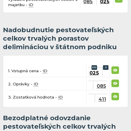
085
025
majetku -
ID
Nadobudnutie pestovateľských
celkov trvalých porastov
delimináciou v štátnom podniku
1. Vstupná cena -
ID
025
2. Oprávky -
ID
085
3. Zostatková hodnota -
ID
411
Bezodplatné odovzdanie
pestovateľských celkov trvalých