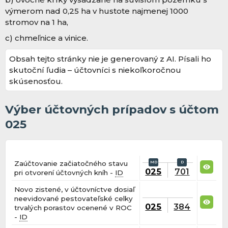
výmerom nad 0,25 ha v hustote najmenej 1000
stromov na 1 ha,
c) chmeľnice a vinice.
Obsah tejto stránky nie je generovaný z AI. Písali ho
skutoční ľudia – účtovníci s niekoľkoročnou
skúsenosťou.
Výber účtovných prípadov s účtom
025
Zaúčtovanie začiatočného stavu
025
701
pri otvorení účtovných kníh -
ID
Novo zistené, v účtovníctve dosiaľ
neevidované pestovateľské celky
025
384
trvalých porastov ocenené v ROC
-
ID