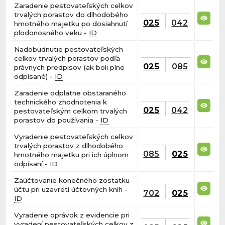
Zaradenie pestovateľských celkov
trvalých porastov do dlhodobého
025
042
hmotného majetku po dosiahnutí
plodonosného veku -
ID
Nadobudnutie pestovateľských
celkov trvalých porastov podľa
025
085
právnych predpisov (ak boli plne
odpísané) -
ID
Zaradenie odplatne obstaraného
technického zhodnotenia k
025
042
pestovateľským celkom trvalých
porastov do používania -
ID
Vyradenie pestovateľských celkov
trvalých porastov z dlhodobého
085
025
hmotného majetku pri ich úplnom
odpísaní -
ID
Zaúčtovanie konečného zostatku
účtu pri uzavretí účtovných kníh -
702
025
ID
Vyradenie oprávok z evidencie pri
vyradení pestovateľských celkov z