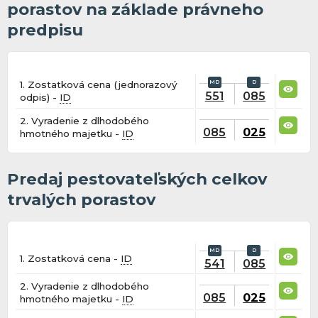
porastov na základe právneho
predpisu
1. Zostatková cena (jednorazový
551
085
odpis) -
ID
2. Vyradenie z dlhodobého
085
025
hmotného majetku -
ID
Predaj pestovateľských celkov
trvalých porastov
1. Zostatková cena -
ID
541
085
2. Vyradenie z dlhodobého
085
025
hmotného majetku -
ID