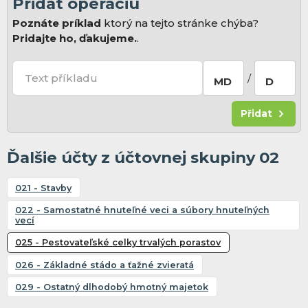
Pridat operaciu
Poznáte príklad
ktorý na tejto stránke chýba?
Pridajte ho, ďakujeme.
.
Text příkladu
/
MD
D
Přidat
Ďalšie účty z účtovnej skupiny 02
021 - Stavby
022 - Samostatné hnuteľné veci a súbory hnuteľných
vecí
025 - Pestovateľské celky trvalých porastov
026 - Základné stádo a ťažné zvieratá
029 - Ostatný dlhodobý hmotný majetok