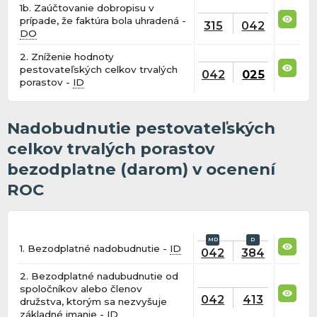
1b. Zaúčtovanie dobropisu v
prípade, že faktúra bola uhradená -
315
042
DO
2. Zníženie hodnoty
pestovateľských celkov trvalých
042
025
porastov -
ID
Nadobudnutie pestovateľských
celkov trvalých porastov
bezodplatne (darom) v ocenení
ROC
1. Bezodplatné nadobudnutie -
ID
042
384
2. Bezodplatné nadubudnutie od
spoločníkov alebo členov
042
413
družstva, ktorým sa nezvyšuje
základné imanie -
ID