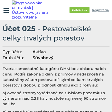
Registrácia
Prihlásiť sa
Účet 025
- Pestovateľské
celky trvalých porastov
Typ účtu:
Aktíva
Druh účtu:
Súvahový
Tvoria samostatnú kategóriu DHM bez ohľadu na ich
cenu. Podľa zákona o dani z príjmov v nadäznosti na
katastrálny zákon pestovateľskými celkami trvalých
porastov s dobou plodnosti dlhľou ako 3 roky sú:
a) ovocné stromy vysádzané na súvislom pozemku s
výmerom nad 0,25 ha v hustote najmenej 90 stromov
na 1 ha,
b) ovocné kríky vysádzané na súvislom pozemku s