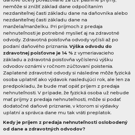
nemôže si znížiť základ dane odpočítaním
nezdaniteľnej časti základu dane na daňovníka alebo
nezdaniteľnej časti základu dane na
manžela/manželku. Pri príjmoch z predaja
nehnuteľnosti je potrebné myslieť aj na zdravotné
odvody. Zdravotná poisťovňa odvody vyčísli až po
podaní daňového priznania.
Výška odvodu do
zdravotnej poisťovne je 14 %
z vymeriavacieho
základu a zdravotná poisťovňa vyčíslenú výšku
odvodov oznámi v ročnom zúčtovaní poistenia.
Zaplatené zdravotné odvody si následne môže fyzická
osoba uplatniť ako výdavok nasledujúci rok, ale len za
predpokladu, že bude mať opäť príjem z predaja
nehnuteľnosti. V prípade, že fyzická osoba už nebude
mať príjmy z predaja nehnuteľnosti, môže si podať
dodatočné daňové priznanie, v ktorom si výdavky
uplatní a správca dane mu tak vráti preplatok.
Kedy je príjem z predaja nehnuteľnosti oslobodený
od dane a zdravotných odvodov?