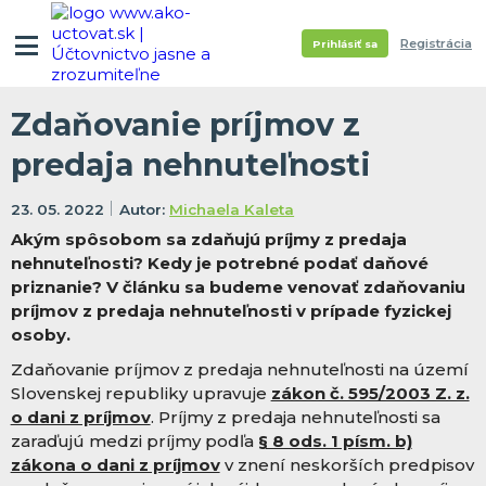
Registrácia
Prihlásiť sa
Zdaňovanie príjmov z
predaja nehnuteľnosti
23. 05. 2022
Michaela Kaleta
Akým spôsobom sa zdaňujú príjmy z predaja
nehnuteľnosti? Kedy je potrebné podať daňové
priznanie? V článku sa budeme venovať zdaňovaniu
príjmov z predaja nehnuteľnosti v prípade fyzickej
osoby.
Zdaňovanie príjmov z predaja nehnuteľnosti na území
Slovenskej republiky upravuje
zákon č. 595/2003 Z. z.
o dani z príjmov
. Príjmy z predaja nehnuteľnosti sa
zaraďujú medzi príjmy podľa
§ 8 ods. 1 písm. b)
zákona o dani z príjmov
v znení neskorších predpisov