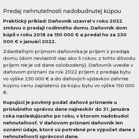
Predaj nehnuteľnosti nadobudnutej kúpou
Praktický príklad:
Daňovník uzavrel v roku 2022
zmluvu o predaji rodinného domu. Daňovník dom
kúpil v roku 2018 za 150 000 € a predal ho za 230
000 € v januári 2022.
Zdaniteľným príjmom daňovníka je príjem z predaja
domu (dom nevlastnil viac ako 5 rokov, z tohto dôvodu
príjem nie je od dane oslobodený). Daňovník uvedie v
daňovom priznaní za rok 2022 príjem z predaja bytu
vo výške 230 000 € a do daňových výdavkov zahrnie
kúpnu cenu zaplatenú za kúpu bytu vo výške 150 000
€.
Kupujúci je povinný podať daňové priznanie u
príslušného správcu dane najneskôr do 31. januára
roka nasledujúceho po roku, v ktorom nadobudol
nehnuteľnosť. V daňovom priznaní daňovník len
oznámi údaje, ktoré sú potrebné pre výpočet dane z
nehnuteľností správcovi dane.