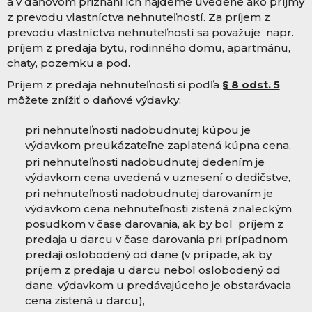
a v daňovom priznaní ich nájdeme uvedené ako príjmy
z prevodu vlastníctva nehnuteľností. Za príjem z
prevodu vlastníctva nehnuteľností sa považuje napr.
príjem z predaja bytu, rodinného domu, apartmánu,
chaty, pozemku a pod.
Príjem z predaja nehnuteľnosti si podľa
§ 8 odst. 5
môžete znížiť o daňové výdavky:
pri nehnuteľnosti nadobudnutej kúpou je
výdavkom preukázateľne zaplatená kúpna cena,
pri nehnuteľnosti nadobudnutej dedením je
výdavkom cena uvedená v uznesení o dedičstve,
pri nehnuteľnosti nadobudnutej darovaním je
výdavkom cena nehnuteľnosti zistená znaleckým
posudkom v čase darovania, ak by bol príjem z
predaja u darcu v čase darovania pri prípadnom
predaji oslobodený od dane (v prípade, ak by
príjem z predaja u darcu nebol oslobodený od
dane, výdavkom u predávajúceho je obstarávacia
cena zistená u darcu),