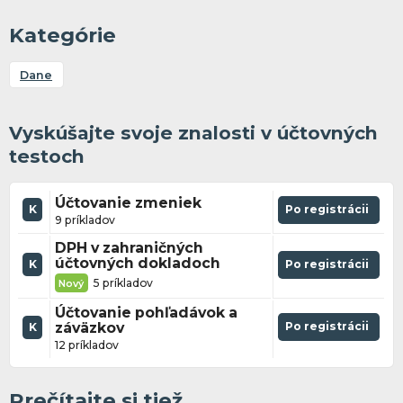
Kategórie
Dane
Vyskúšajte svoje znalosti v účtovných
testoch
Účtovanie zmeniek
K
Po registrácii
9 príkladov
DPH v zahraničných
účtovných dokladoch
K
Po registrácii
5 príkladov
Nový
Účtovanie pohľadávok a
záväzkov
Po registrácii
K
12 príkladov
Prečítajte si tiež