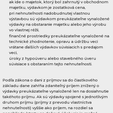
ak ide o majetok, ktorý bol zahrnutý v obchodnom
majetku, výdavkom je zostatková cena,
pri nehnuteľnosti nadobudnutej vlastnou
výstavbou sú výdavkom preukázateľne vynaložené
výdavky na obstaranie majetku alebo jeho výrobu
vo vlastnej réžii,
finančné prostriedky preukázateľne vynaložené na
technické zhodnotenie, opravu a údržbu veci
vrátane ďalších výdavkov súvisiacich s predajom
veci,
úroky z hypoúveru alebo stavebného úveru
súvisiace s obstaraním tejto nehnuteľnosti.
Podľa zákona o dani z príjmov sa do čiastkového
základu dane zahŕňa zdaniteľný príjem znížený o
výdavky preukázateľne vynaložené len na dosiahnutie
takéhoto príjmu. Ak sú výdavky spojené s jednotlivým
druhom príjmu (príjmy z prevodu vlastníctva
nehnuteľnosti) vyššie ako príjem, na rozdiel sa