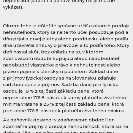
neprihliada (stratu na daňové účely nie je možné
vykázať).
Okrem toho je dôležité správne určiť aj okamih predaja
nehnuteľnosti, ktorý sa na tento účel posudzuje podľa
dňa prijatia prvej platby alebo preddavku alebo podľa
dňa uzavretia zmluvy o prevode, a to podľa toho, ktorý
deň nastal skôr, bez ohľadu na to, v ktorom
zdaňovacom období kupujúci alebo nadobúdateľ
nadobudol vlastnícke právo k nehnuteľnosti alebo
právo spojené s členským podielom. Základ dane
z príjmov fyzickej osoby sa na Slovensku zdaňuje
sadzbou dane z príjmov. Sadzba dane pre fyzickú
osobu je 19 % z tej časti základu dane, ktorá
nepresiahne 176,8-násobok sumy platného životného
minima vrátane a 25 % z tej časti základu dane, ktorá
presiahne 176,8-násobok platného životného minima.
Ak daňovník dosiahol v zdaňovacom období len
zdaniteľné príjmy z predaja nehnuteľnosti, ktoré sú na
daňové účely považované za tzv. pasívne príjmy,