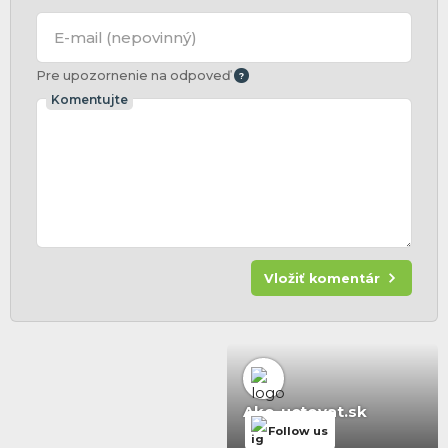
E-mail
(nepovinný)
Pre upozornenie na odpoveď
Komentujte
Vložiť komentár
Ako-uctovat.sk
Follow us