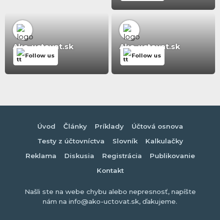
Ako-uctovat.sk
Ako-uctovat.sk
Follow us
Follow us
Úvod
Články
Príklady
Účtová osnova
Testy z účtovníctva
Slovník
Kalkulačky
Reklama
Diskusia
Registrácia
Publikovanie
Kontakt
Našli ste na webe chybu alebo nepresnosť, napíšte
nám na info@ako-uctovat.sk, ďakujeme.