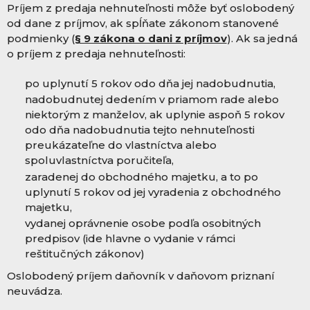
Príjem z predaja nehnuteľnosti môže byť oslobodený
od dane z príjmov, ak spĺňate zákonom stanovené
podmienky (
§ 9 zákona o dani z príjmov
). Ak sa jedná
o príjem z predaja nehnuteľnosti:
po uplynutí 5 rokov odo dňa jej nadobudnutia,
nadobudnutej dedením v priamom rade alebo
niektorým z manželov, ak uplynie aspoň 5 rokov
odo dňa nadobudnutia tejto nehnuteľnosti
preukázateľne do vlastníctva alebo
spoluvlastníctva poručiteľa,
zaradenej do obchodného majetku, a to po
uplynutí 5 rokov od jej vyradenia z obchodného
majetku,
vydanej oprávnenie osobe podľa osobitných
predpisov (ide hlavne o vydanie v rámci
reštitučných zákonov)
Oslobodený príjem daňovník v daňovom priznaní
neuvádza.