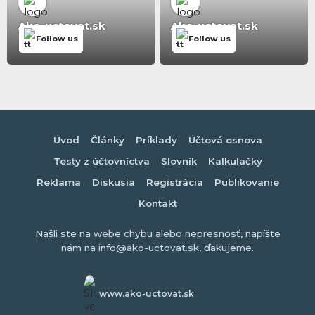
Ako-uctovat.sk
Ako-uctovat.sk
Follow us
Follow us
Úvod
Články
Príklady
Účtová osnova
Testy z účtovníctva
Slovník
Kalkulačky
Reklama
Diskusia
Registrácia
Publikovanie
Kontakt
Našli ste na webe chybu alebo nepresnosť, napíšte
nám na info@ako-uctovat.sk, ďakujeme.
www.ako-uctovat.sk