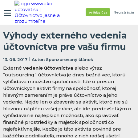
Registrácia
Prihlásiť sa
Výhody externého vedenia
účtovníctva pre vašu firmu
13. 06. 2017
Sponzorovaný článok
Externé
vedenie účtovníctva
alebo výraz
“outsourcing” účtovníctva je dnes bežná vec, ktorú
vyhľadáva množstvo spoločností. Ide o presun
účtovníckych aktivít firmy na spoločnosť, ktorej
hlavným zameraním je práve účtovníctvo a jeho
vedenie. Nejde len o zbavenie sa aktivít, ktoré nie sú
hlavnou náplňou vašej práce, ale ide predovšetkým o
vyhľadávanie najlepších možností, ako spravovať
finančné prostriedky a majetok spoločnosti čo
najefektívnejšie. Keďže je táto aktivita povinná pre
každého podnikateľa, mnoho z nich radšej ušetrí