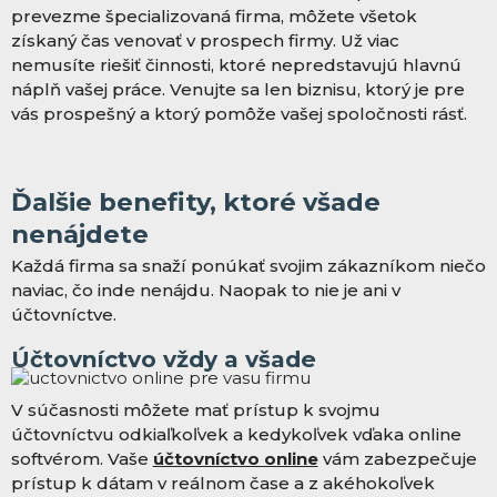
prevezme špecializovaná firma, môžete všetok
získaný čas venovať v prospech firmy. Už viac
nemusíte riešiť činnosti, ktoré nepredstavujú hlavnú
náplň vašej práce. Venujte sa len biznisu, ktorý je pre
vás prospešný a ktorý pomôže vašej spoločnosti rásť.
Ďalšie benefity, ktoré všade
nenájdete
Každá firma sa snaží ponúkať svojim zákazníkom niečo
naviac, čo inde nenájdu. Naopak to nie je ani v
účtovníctve.
Účtovníctvo vždy a všade
V súčasnosti môžete mať prístup k svojmu
účtovníctvu odkiaľkoľvek a kedykoľvek vďaka online
softvérom. Vaše
účtovníctvo online
vám zabezpečuje
prístup k dátam v reálnom čase a z akéhokoľvek