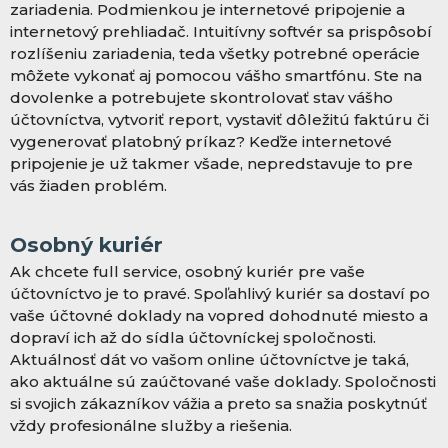
zariadenia. Podmienkou je internetové pripojenie a
internetový prehliadač. Intuitívny softvér sa prispôsobí
rozlíšeniu zariadenia, teda všetky potrebné operácie
môžete vykonať aj pomocou vášho smartfónu. Ste na
dovolenke a potrebujete skontrolovať stav vášho
účtovníctva, vytvoriť report, vystaviť dôležitú faktúru či
vygenerovať platobný príkaz? Keďže internetové
pripojenie je už takmer všade, nepredstavuje to pre
vás žiaden problém.
Osobný kuriér
Ak chcete full service, osobný kuriér pre vaše
účtovníctvo je to pravé. Spoľahlivý kuriér sa dostaví po
vaše účtovné doklady na vopred dohodnuté miesto a
dopraví ich až do sídla účtovníckej spoločnosti.
Aktuálnosť dát vo vašom online účtovníctve je taká,
ako aktuálne sú zaúčtované vaše doklady. Spoločnosti
si svojich zákazníkov vážia a preto sa snažia poskytnúť
vždy profesionálne služby a riešenia.