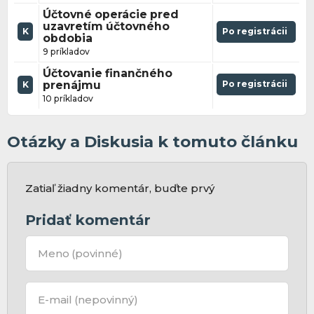
Účtovné operácie pred
uzavretím účtovného
K
Po registrácii
obdobia
9 príkladov
Účtovanie finančného
prenájmu
Po registrácii
K
10 príkladov
Otázky a Diskusia k tomuto článku
Zatiaľ žiadny komentár, buďte prvý
Pridať komentár
Meno
(povinné)
E-mail
(nepovinný)