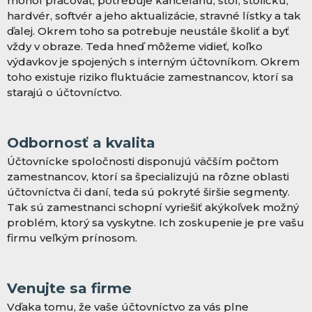
mohol pracovať, potrebuje kanceláriu, stôl, stoličku,
hardvér, softvér a jeho aktualizácie, stravné lístky a tak
ďalej. Okrem toho sa potrebuje neustále školiť a byť
vždy v obraze. Teda hneď môžeme vidieť, koľko
výdavkov je spojených s interným účtovníkom. Okrem
toho existuje riziko fluktuácie zamestnancov, ktorí sa
starajú o účtovníctvo.
Odbornosť a kvalita
Účtovnícke spoločnosti disponujú väčším počtom
zamestnancov, ktorí sa špecializujú na rôzne oblasti
účtovníctva či daní, teda sú pokryté širšie segmenty.
Tak sú zamestnanci schopní vyriešiť akýkoľvek možný
problém, ktorý sa vyskytne. Ich zoskupenie je pre vašu
firmu veľkým prínosom.
Venujte sa firme
Vďaka tomu, že vaše účtovníctvo za vás plne