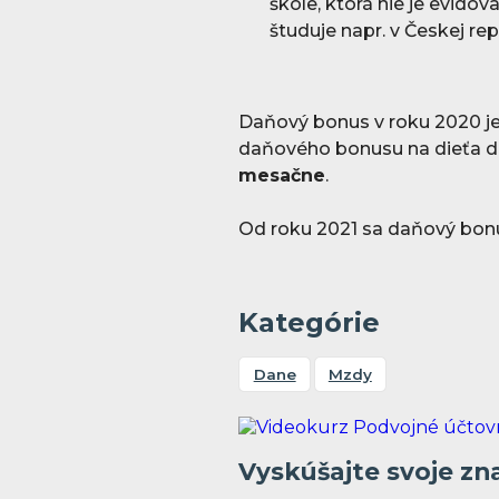
škole, ktorá nie je evidov
študuje napr. v Českej rep
Daňový bonus v roku 2020 j
daňového bonusu na dieťa d
mesačne
.
Od roku 2021 sa daňový bon
Kategórie
Dane
Mzdy
Vyskúšajte svoje zn