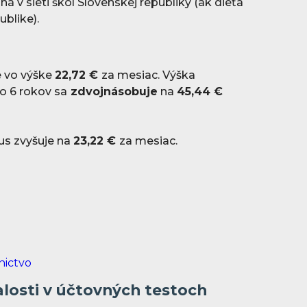
aná v sieti škôl Slovenskej republiky (ak dieťa
ublike).
e vo výške
22,72 €
za mesiac. Výška
o 6 rokov sa
zdvojnásobuje
na
45,44 €
us zvyšuje na
23,22 €
za mesiac.
alosti v účtovných testoch