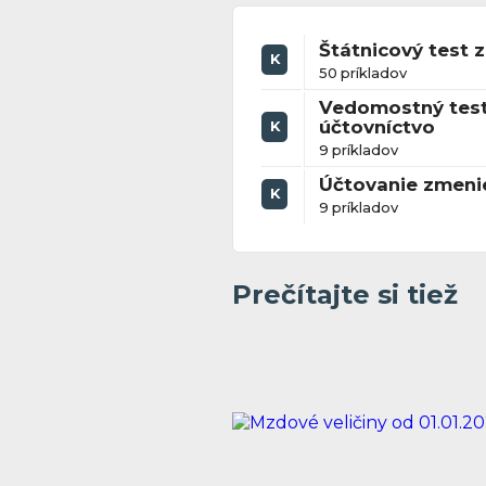
Štátnicový test z
K
50 príkladov
Vedomostný test
účtovníctvo
K
9 príkladov
Účtovanie zmeni
K
9 príkladov
Prečítajte si tiež