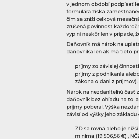
v jednom období podpísať l
formulára získa zamestnanec
čím sa zníži celková mesačná
zrušená povinnosť každoročn
vyplní neskôr len v prípade,
Daňovník má nárok na uplatn
daňovníka len ak má tieto pr
príjmy zo závislej činnost
príjmy z podnikania alebo
zákona o dani z príjmov).
Nárok na nezdaniteľnú časť
daňovník bez ohľadu na to, 
príjmy poberal. Výška nezdan
závisí od výšky jeho základu
ZD sa rovná alebo je niž
minima (19 506,56 €) , N