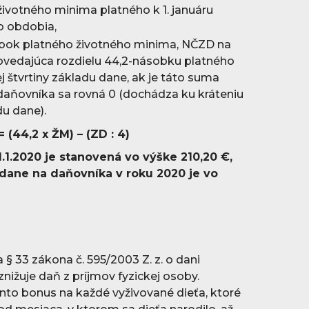
ivotného minima platného k 1. januáru
o obdobia,
sobok platného životného minima, NČZD na
vedajúca rozdielu 44,2-násobku platného
 štvrtiny základu dane, ak je táto suma
 daňovníka sa rovná 0 (dochádza ku kráteniu
du dane).
 (44,2 x ŽM) – (ZD : 4)
1.2020 je stanovená vo výške 210,20 €,
 dane na daňovníka v roku 2020 je vo
§ 33 zákona č. 595/2003 Z. z. o dani
znižuje daň z príjmov fyzickej osoby.
nto bonus na každé vyživované dieťa, ktoré