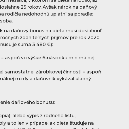
 od mesiaca, v ktorom sa dieťa narodilo, až
dosiahne 25 rokov. Avšak nárok na daňový
 sa rodičia nedohodnú uplatní sa poradie:
osoba.
rok na daňový bonus na dieťa musí dosiahnuť
u ročných zdaniteľných príjmov pre rok 2020
nusu je suma 3 480 €):
ti = aspoň vo výške 6-násobku minimálnej
nej samostatnej zárobkovej činnosti = aspoň
málnej mzdy a daňovník vykázal kladný
nenie daňového bonusu:
ópia), alebo výpis z rodného listu,
ly a to len v prípade, ak dieťa študuje na