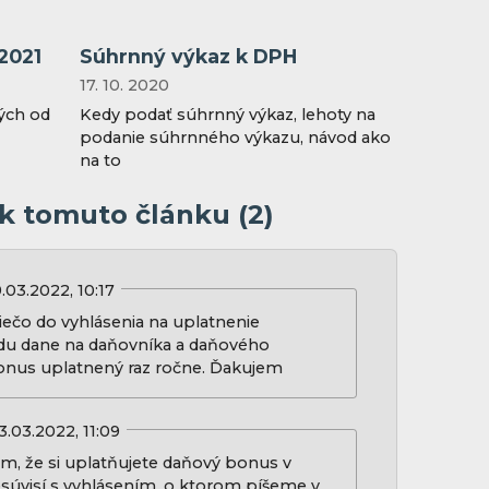
.2021
Súhrnný výkaz k DPH
17. 10. 2020
ých od
Kedy podať súhrnný výkaz, lehoty na
podanie súhrnného výkazu, návod ako
na to
 k tomuto článku (2)
.03.2022, 10:17
ečo do vyhlásenia na uplatnenie
ladu dane na daňovníka a daňového
onus uplatnený raz ročne. Ďakujem
3.03.2022, 11:09
m, že si uplatňujete daňový bonus v
súvisí s vyhlásením, o ktorom píšeme v