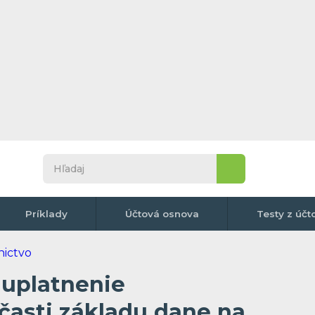
Príklady
Účtová osnova
Testy z účt
 uplatnenie
časti základu dane na