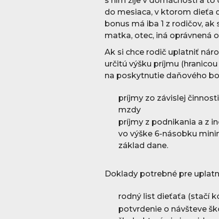
s ním žije v domácnosti a to
do mesiaca, v ktorom dieťa 
bonus má iba 1 z rodičov, ak
matka, otec, iná oprávnená 
Ak si chce rodič uplatniť ná
určitú výšku príjmu (hranico
na poskytnutie daňového bo
príjmy zo závislej činnos
mzdy
príjmy z podnikania a z i
vo výške 6-násobku mini
základ dane.
Doklady potrebné pre uplat
rodný list dieťaťa (stačí k
potvrdenie o návšteve ško