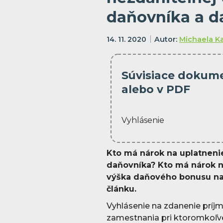
daňovníka a 
14. 11. 2020
Michaela K
Súvisiace dokumen
alebo v PDF
Vyhlásenie
Kto má nárok na uplatneni
daňovníka? Kto má nárok 
výška daňového bonusu na
článku.
Vyhlásenie na zdanenie príj
zamestnania pri ktoromkoľvek