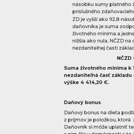
násobku sumy platného ž
príslušného zdaňovacieh
ZD je vyšší ako 92,8-ná
daňovníka je suma zodpo
životného minima a jednej
nižšia ako nula, NČZD na
nezdaniteľnej časti zákla
NČZD =
Suma životného minima k 1.
nezdaniteľná časť základu
výške 4 414,20 €.
Daňový bonus
Daňový bonus na dieťa podľa 
z príjmov je položkou, ktorá 
Daňovník si môže uplatniť te