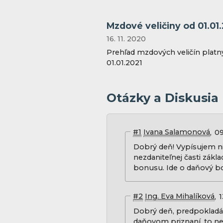
Mzdové veličiny od 01.01
16. 11. 2020
Prehľad mzdových veličín platn
01.01.2021
Otázky a Diskusia
#1
Ivana Salamonová
09
Dobrý deň! Vypísujem ni
nezdaniteľnej časti zák
bonusu. Ide o daňový b
#2
Ing. Eva Mihalíková
1
Dobrý deň, predpokladá
daňovom priznaní, to ne