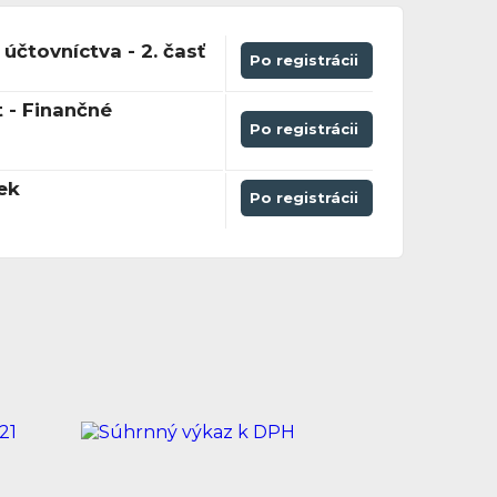
 účtovníctva - 2. časť
Po registrácii
 - Finančné
Po registrácii
ek
Po registrácii