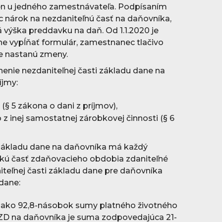
en u jedného zamestnávateľa. Podpísaním
 nárok na nezdaniteľnú časť na daňovníka,
 výška preddavku na daň. Od 1.1.2020 je
e vypĺňať formulár, zamestnanec tlačivo
 že nastanú zmeny.
enie nezdaniteľnej časti základu dane na
íjmy:
i (§ 5 zákona o dani z príjmov),
 z inej samostatnej zárobkovej činnosti (§ 6
 základu dane na daňovníka má každý
akú časť zdaňovacieho obdobia zdaniteľné
iteľnej časti základu dane pre daňovníka
 dane:
ší ako 92,8-násobok sumy platného životného
ČZD na daňovníka je suma zodpovedajúca 21-