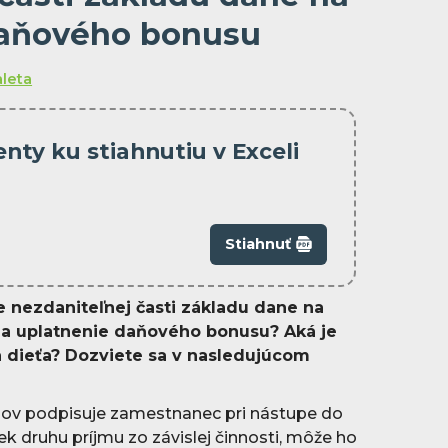
daňového bonusu
aleta
ty ku stiahnutiu v Exceli
Stiahnuť
e nezdaniteľnej časti základu dane na
na uplatnenie daňového bonusu? Aká je
 dieťa? Dozviete sa v nasledujúcom
mov podpisuje zamestnanec pri nástupe do
 druhu príjmu zo závislej činnosti, môže ho