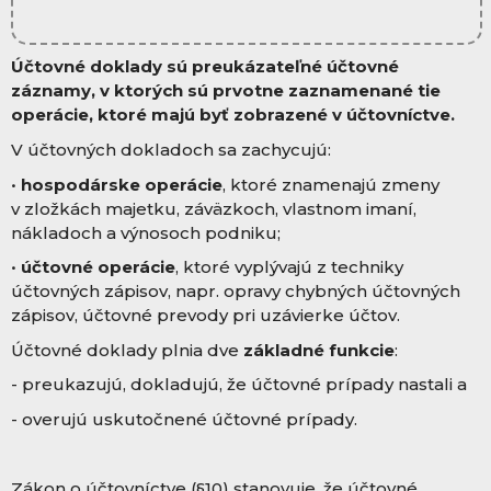
Účtovné doklady sú preukázateľné účtovné
záznamy, v ktorých sú prvotne zaznamenané tie
operácie, ktoré majú byť zobrazené v účtovníctve.
V účtovných dokladoch sa zachycujú:
•
hospodárske operácie
, ktoré znamenajú zmeny
v zložkách majetku, záväzkoch, vlastnom imaní,
nákladoch a výnosoch podniku;
•
účtovné operácie
, ktoré vyplývajú z techniky
účtovných zápisov, napr. opravy chybných účtovných
zápisov, účtovné prevody pri uzávierke účtov.
Účtovné doklady plnia dve
základné funkcie
:
- preukazujú, dokladujú, že účtovné prípady nastali a
- overujú uskutočnené účtovné prípady.
Zákon o účtovníctve (§10) stanovuje, že účtovné