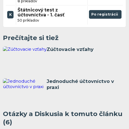
8 príkladov
Štátnicový test z
účtovníctva - 1. časť
Po registrácii
K
50 príkladov
Prečítajte si tiež
Zúčtovacie vzťahy
Jednoduché účtovníctvo v
praxi
Otázky a Diskusia k tomuto článku
(6)