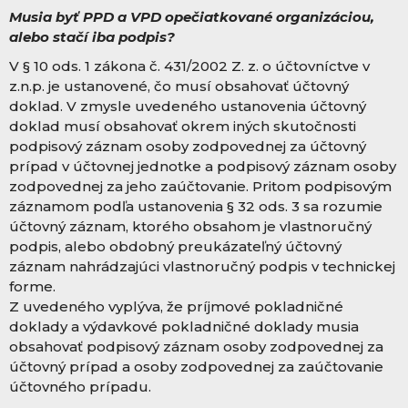
Musia byť PPD a VPD opečiatkované organizáciou,
alebo stačí iba podpis?
V § 10 ods. 1 zákona č. 4
31/2002 Z. z. o účtovníctve v
z.n.p. je ustanovené, čo musí obsahovať účtovný
doklad. V zmysle uvedeného ustanovenia účtovný
doklad musí obsahovať okrem iných skutočnosti
podpisový záznam osoby zodpovednej za účtovný
prípad v účtovnej jednotke a podpisový záznam osoby
zodpovednej za jeho zaúčtovanie. Pritom podpisovým
záznamom podľa ustanovenia § 32 ods. 3 sa rozumie
účtovný záznam, ktorého obsahom je vlastnoručný
podpis, alebo obdobný preukázateľný účtovný
záznam nahrádzajúci vlastnoručný podpis v technickej
forme.
Z uvedeného vyplýva, že príjmové pokladničné
doklady a výdavkové pokladničné doklady musia
obsahovať podpisový záznam osoby zodpovednej za
účtovný prípad a osoby zodpovednej za zaúčtovanie
účtovného prípadu.