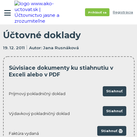
Registrácia
Prihlásiť sa
Účtovné doklady
19. 12. 2011
Jana Rusnáková
Súvisiace dokumenty ku stiahnutiu v
Exceli alebo v PDF
Stiahnuť
Príjmový pokladničný doklad
Stiahnuť
Výdavkový pokladničný doklad
Stiahnuť
Faktúra vydaná