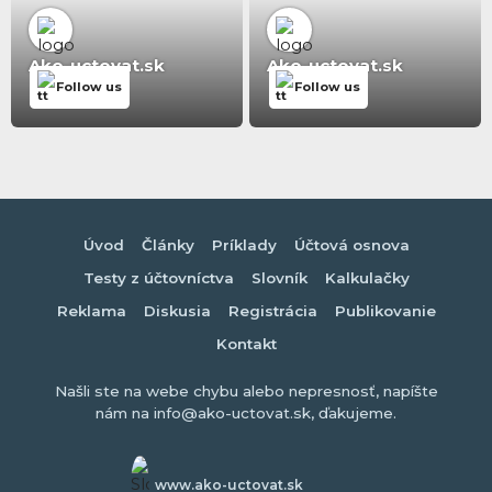
Ako-uctovat.sk
Ako-uctovat.sk
Follow us
Follow us
Úvod
Články
Príklady
Účtová osnova
Testy z účtovníctva
Slovník
Kalkulačky
Reklama
Diskusia
Registrácia
Publikovanie
Kontakt
Našli ste na webe chybu alebo nepresnosť, napíšte
nám na info@ako-uctovat.sk, ďakujeme.
www.ako-uctovat.sk