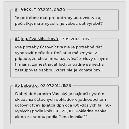
#1
Veco
11.07.2012, 08:30
Je potrebne mat pre potreby uctovnictva aj
pečiatky, ma zmysel si ju vobec dat vyrobit?
#2
Ing. Eva Mihalíková
17.09.2012, 11:07
Pre potreby účtovníctva nie je potrebné dať
vyhotoviť pečiatku. Pečiatka má zmysel v
prípade, že chce firma uzatvárať zmluvy s inými
firmami, zamestnávať ľudí, prípadne sa nechá
zastupovať osobou, ktorá nie je konateľom.
#3
bebatko
02.07.2014, 11:26
Dobrý deň prosím Vás aký je najlepší systém
ukladania účtovných dokladov v jednodochom
účtovníctve? (platca dph cca 100-doslych fa , 40-
vyslych) podľa kníh DF, VF, ID, Pokladna banka
alebo za sebou podla Pen. dennika??