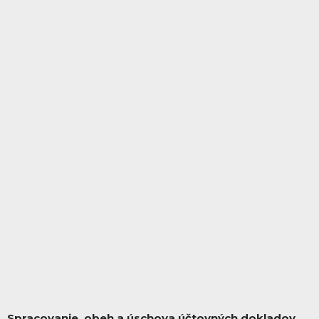
Spracovanie, obeh a úschova účtovných dokladov