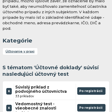
prípadu, možno vysloviť záver, že označenie by malo
byť také, aby neumožňovalo zameniteľnosť účastníka
účtovného prípadu z iných subjektom. V každom
prípade by malo ísť o základné identifikačné údaje -
obchodné meno, adresa prevádzkarne, IČO, DIČ a
pod.
Kategórie
Účtovanie v praxi
S tématom 'Účtovné doklady' súvisí
nasledujúci účtovný test
Súvislý príklad z
podvojného účtovníctva
Po registrácii
K
33 príkladov
Vedomostný test -
všeobecné znalosti
Po registrácii
K