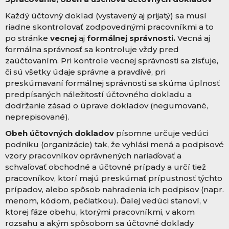
Každý účtovný doklad (vystavený aj prijatý) sa musí
riadne skontrolovať zodpovednými pracovníkmi a to
po stránke
vecnej
aj
formálnej správnosti.
Vecná aj
formálna správnosť sa kontroluje vždy pred
zaúčtovaním. Pri kontrole vecnej správnosti sa zisťuje,
či sú všetky údaje správne a pravdivé, pri
preskúmavaní formálnej správnosti sa skúma úplnosť
predpísaných náležitostí účtovného dokladu a
dodržanie zásad o úprave dokladov (negumované,
neprepisované).
Obeh účtovných dokladov
písomne určuje vedúci
podniku (organizácie) tak, že vyhlási mená a podpisové
vzory pracovníkov oprávnených nariaďovať a
schvaľovať obchodné a účtovné prípady a určí tiež
pracovníkov, ktorí majú preskúmať prípustnosť týchto
prípadov, alebo spôsob nahradenia ich podpisov (napr.
menom, kódom, pečiatkou). Ďalej vedúci stanoví, v
ktorej fáze obehu, ktorými pracovníkmi, v akom
rozsahu a akým spôsobom sa účtovné doklady