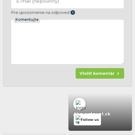
E-mail
(nepovinný)
Pre upozornenie na odpoveď
Komentujte
Vložiť komentár
Ako-uctovat.sk
Follow us