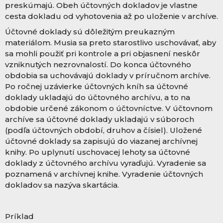
preskúmajú. Obeh účtovných dokladov je vlastne
cesta dokladu od vyhotovenia až po uloženie v archíve.
Účtovné doklady sú dôležitým preukazným
materiálom. Musia sa preto starostlivo uschovávať, aby
sa mohli použiť pri kontrole a pri objasnení neskôr
vzniknutých nezrovnalostí. Do konca účtovného
obdobia sa uchovávajú doklady v príručnom archíve.
Po ročnej uzávierke účtovných kníh sa účtovné
doklady ukladajú do účtovného archívu, a to na
obdobie určené zákonom o účtovníctve. V účtovnom
archíve sa účtovné doklady ukladajú v súboroch
(podľa účtovných období, druhov a čísiel). Uložené
účtovné doklady sa zapisujú do viazanej archívnej
knihy. Po uplynutí uschovacej lehoty sa účtovné
doklady z účtovného archívu vyraďujú. Vyradenie sa
poznamená v archívnej knihe. Vyradenie účtovných
dokladov sa nazýva skartácia.
Príklad