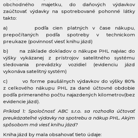
obchodného majetku, do daňových výdavkov
zaúčtovať výdavky na spotrebované pohonné látky
takto:
a) podľa cien platných v čase nákupu,
prepočítaných podľa spotreby v technickom
preukaze (povinnosť viesť knihu jázd)
b) na základe dokladov o nákupe PHL najviac do
výšky vykázanej z prístrojov satelitného systému
sledovania prevádzky vozidiel (evidenciu jázd
vykonáva satelitný systém)
c) vo forme paušálnych výdavkov do výšky 80%
z celkového nákupu PHL za dané účtovné obdobie
podľa primeraného počtu najazdených kilometrov(bez
evidencie jázd).
Príklad 1: Spoločnosť ABC s.r.o. sa rozhodla účtovať
preukázateľné výdavky na spotrebu a nákup PHL. Akým
spôsobom má viesť knihu jázd?
Kniha jázd by mala obsahovať tieto údaje: