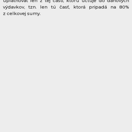
uplatnovať len z tej časti, ktorú účtuje do daňových
výdavkov, tzn. len tú časť, ktorá pripadá na 80%
z celkovej sumy.