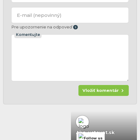
E-mail
(nepovinný)
Pre upozornenie na odpoveď
Komentujte
Vložiť komentár
Ako-uctovat.sk
Follow us