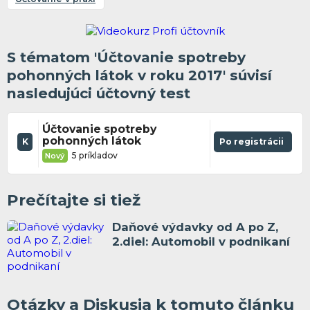
S tématom 'Účtovanie spotreby
pohonných látok v roku 2017' súvisí
nasledujúci účtovný test
Účtovanie spotreby
pohonných látok
K
Po registrácii
5 príkladov
Nový
Prečítajte si tiež
Daňové výdavky od A po Z,
2.diel: Automobil v podnikaní
Otázky a Diskusia k tomuto článku