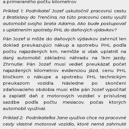
a primeraného počtu kilometrov
Príklad 1: Podnikateľ Jozef uskutočnil pracovnú cestu
z Bratislavy do Trenčína, na túto pracovnú cestu využil
automobil svojho brata Adama. Ako bude postupovať
s uplatnením spotreby PHL do daňových výdavkov?
Pán Jozef si môže do daňových výdavkov zahrnúť len
doklad preukazujúci nákup a spotrebu PHL podľa
počtu najazdených km, nemôže si však uplatniť na
daný automobil základnú náhradu na 1km jazdy.
Zhrnutie: Pán Jozef musí vedieť preukázať počet
najazdených kilometrov evidenciou jázd, cenu PHL
bločkom o nákupe a spotrebu PHL technickým
preukazom vozidla. Následne po skončení
zdaňovacieho obdobia musí ešte pán Jozef vypočítať
a zaplatiť daň z motorových vozidiel v príslušnej
sazdbe podľa počtu mesiacov, počas ktorých
automobil využíval.
Príklad 2:
Podnikateľka Jana využíva chce na pracovné
cesty vlastné motorové vozidlo, ktoré nemá zahrnuté