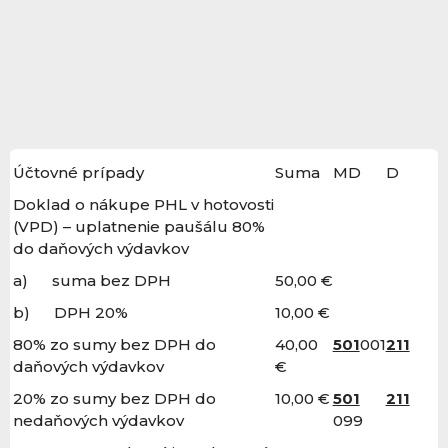
Účtovné prípady
Suma
MD
D
Doklad o nákupe PHL v hotovosti
(VPD) – uplatnenie paušálu 80%
do daňových výdavkov
a) suma bez DPH
50,00 €
b) DPH 20%
10,00 €
80% zo sumy bez DPH do
40,00
501
001
211
daňových výdavkov
€
20% zo sumy bez DPH do
10,00 €
501
211
nedaňových výdavkov
099