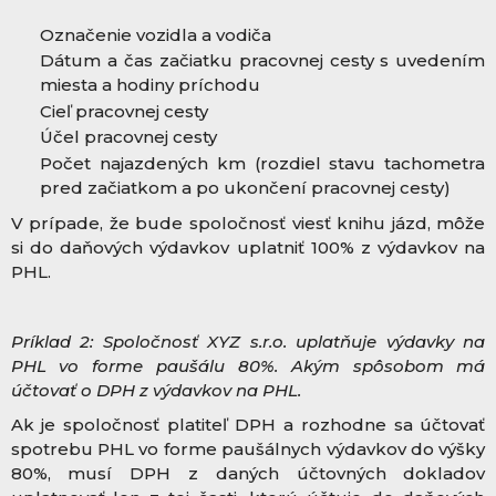
Označenie vozidla a vodiča
Dátum a čas začiatku pracovnej cesty s uvedením
miesta a hodiny príchodu
Cieľ pracovnej cesty
Účel pracovnej cesty
Počet najazdených km (rozdiel stavu tachometra
pred začiatkom a po ukončení pracovnej cesty)
V prípade, že bude spoločnosť viesť knihu jázd, môže
si do daňových výdavkov uplatniť 100% z výdavkov na
PHL.
Príklad 2: Spoločnosť XYZ s.r.o. uplatňuje výdavky na
PHL vo forme paušálu 80%. Akým spôsobom má
účtovať o DPH z výdavkov na PHL.
Ak je spoločnosť platiteľ DPH a rozhodne sa účtovať
spotrebu PHL vo forme paušálnych výdavkov do výšky
80%, musí DPH z daných účtovných dokladov