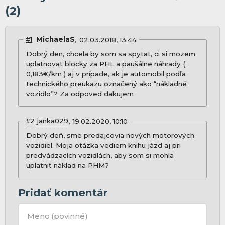
(2)
#1
MichaelaS
02.03.2018, 13:44
Dobrý den, chcela by som sa spytat, ci si mozem
uplatnovat blocky za PHL a paušálne náhrady (
0,183€/km ) aj v prípade, ak je automobil podľa
technického preukazu označený ako “nákladné
vozidlo”? Za odpoved dakujem
#2
janka029
19.02.2020, 10:10
Dobrý deň, sme predajcovia nových motorových
vozidiel. Moja otázka vediem knihu jázd aj pri
predvádzacích vozidlách, aby som si mohla
uplatniť náklad na PHM?
Pridať komentár
Meno
(povinné)