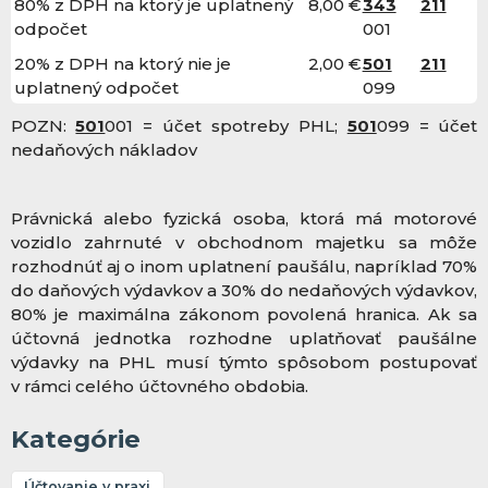
80% z DPH na ktorý je uplatnený
8,00 €
343
211
odpočet
001
20% z DPH na ktorý nie je
2,00 €
501
211
uplatnený odpočet
099
POZN:
501
001 = účet spotreby PHL;
501
099 = účet
nedaňových nákladov
Právnická alebo fyzická osoba, ktorá má motorové
vozidlo zahrnuté v obchodnom majetku sa môže
rozhodnúť aj o inom uplatnení paušálu, napríklad 70%
do daňových výdavkov a 30% do nedaňových výdavkov,
80% je maximálna zákonom povolená hranica. Ak sa
účtovná jednotka rozhodne uplatňovať paušálne
výdavky na PHL musí týmto spôsobom postupovať
v rámci celého účtovného obdobia.
Kategórie
Účtovanie v praxi