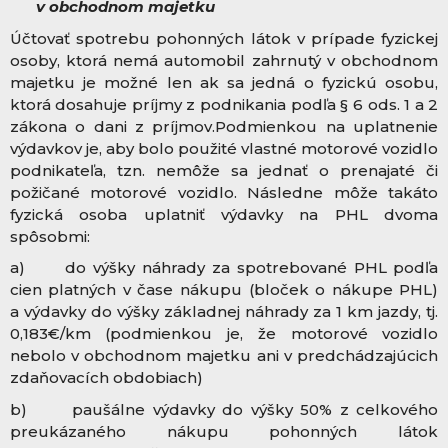
v obchodnom majetku
Účtovať spotrebu pohonných látok v prípade fyzickej
osoby, ktorá nemá automobil zahrnutý v obchodnom
majetku je možné len ak sa jedná o fyzickú osobu,
ktorá dosahuje príjmy z podnikania podľa § 6 ods. 1 a 2
zákona o dani z príjmov.Podmienkou na uplatnenie
výdavkov je, aby bolo použité vlastné motorové vozidlo
podnikateľa, tzn. nemôže sa jednať o prenajaté či
požičané motorové vozidlo. Následne môže takáto
fyzická osoba uplatniť výdavky na PHL dvoma
spôsobmi:
a) do výšky náhrady za spotrebované PHL podľa
cien platných v čase nákupu (bloček o nákupe PHL)
a výdavky do výšky základnej náhrady za 1 km jazdy, tj.
0,183€/km (podmienkou je, že motorové vozidlo
nebolo v obchodnom majetku ani v predchádzajúcich
zdaňovacích obdobiach)
b) paušálne výdavky do výšky 50% z celkového
preukázaného nákupu pohonných látok