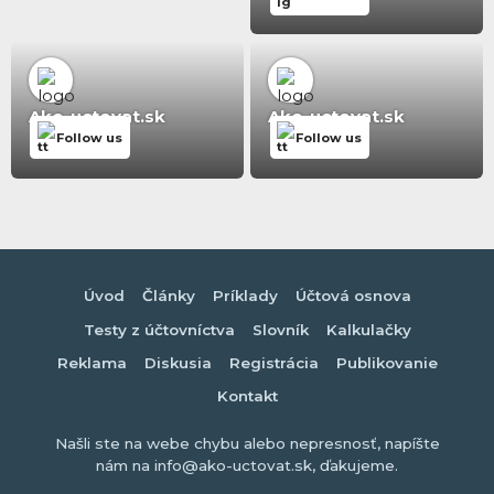
Ako-uctovat.sk
Ako-uctovat.sk
Follow us
Follow us
Úvod
Články
Príklady
Účtová osnova
Testy z účtovníctva
Slovník
Kalkulačky
Reklama
Diskusia
Registrácia
Publikovanie
Kontakt
Našli ste na webe chybu alebo nepresnosť, napíšte
nám na info@ako-uctovat.sk, ďakujeme.