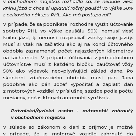
v obchodnom majetku, rozhodla sa, že nebude viesť
knihu jázd a chce si uplatniť ročný paušál vo výške 50%
z celkového nákupu PHL. Ako má postupovať?
V prípade, že sa podnikateľ rozhodne využiť účtovanie
spotreby PHL vo výške paušálu 50%, nemusí viesť
knihu jázd, tj. nemusí rozpisovať všetky svoje jazdy.
Musí si však na začiatku ako aj na konci účtovného
obdobia zaznamenať počet najazdených kilometrov
na tachometri. V prípade účtovania v jednoduchom
účtovníctve musí z každého bločku zaúčtovať vždy
50% ako výdavok neovplyvňujúci základ dane. Po
skončení zdaňovacieho obdobia musí pani Jana
podobne ako pán Jozef vypočítať a zaplatiť daň
z motorových vozidiel v príslušnej sazdbe podľa počtu
mesiacov, počas ktorých automobil využívala.
Právnická/fyzická osoba - automobil zahrnutý
v obchodnom majetku
V súlade so zákonom o dani z príjmov je možné
v prípade, že je motorové vozidlo zahrnuté do