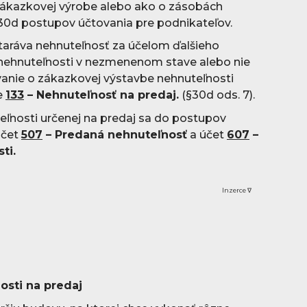
 zákazkovej výrobe alebo ako o zásobách
30d postupov účtovania pre podnikateľov.
taráva nehnuteľnosť za účelom ďalšieho
 nehnuteľnosti v nezmenenom stave alebo nie
anie o zákazkovej výstavbe nehnuteľnosti
e
133
– Nehnuteľnosť na predaj.
(§30d ods. 7).
eľnosti určenej na predaj sa do postupov
účet
507
– Predaná nehnuteľnosť
a účet
607
–
ti.
Inzerce ∇
osti na predaj