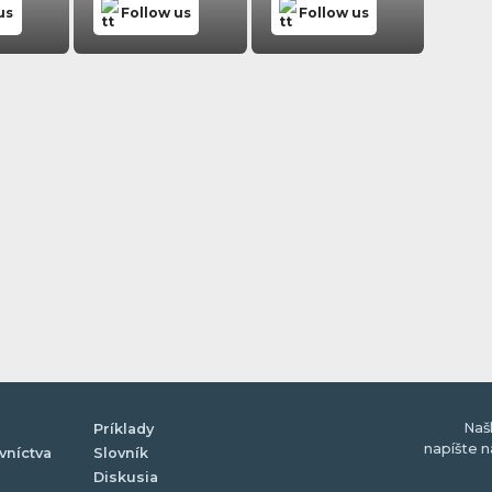
us
Follow us
Follow us
Naš
Príklady
napíšte 
vníctva
Slovník
Diskusia