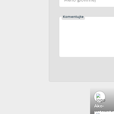
Meno
(povinné)
Komentujte
Ako-
uctovat.