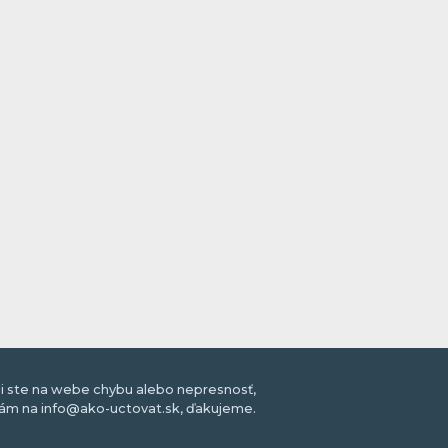
li ste na webe chybu alebo nepresnosť,
nám na info@ako-uctovat.sk, ďakujeme.