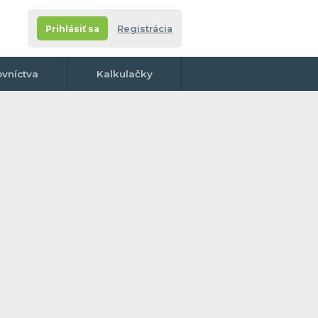
Prihlásiť sa
Registrácia
ovníctva
Kalkulačky