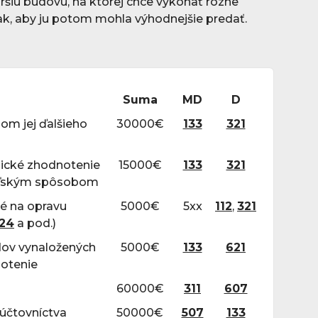
ršiu budovu, na ktorej chce vykonať rôzne
ak, aby ju potom mohla výhodnejšie predať.
Suma
MD
D
lom jej ďalšieho
30000€
133
321
nické zhodnotenie
15
000€
133
321
eľským spôsobom
né na opravu
50
00€
5xx
112
,
321
24
a pod.)
adov vynaložených
50
00€
133
621
notenie
60
000€
311
607
 účtovníctva
5
0000€
507
133