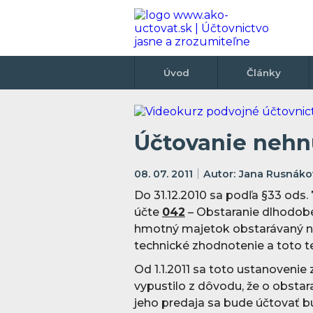
Úvod
Články
Účtovanie nehnu
08. 07. 2011
Jana Rusnáko
Do 31.12.20
10 sa podľa §33 ods.
účte
042
– Obstaranie dlhodob
hmotný majetok obstarávaný na
technické zhodnotenie a toto t
Od 1.1.2011 sa toto ustanoveni
vypustilo z dôvodu, že o obst
jeho predaja sa bude účtovať b