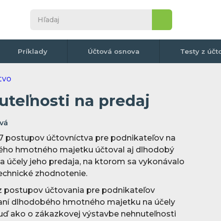
Príklady
Účtová osnova
Testy z účt
teľnosti na predaj
vá
 7 postupov účtovníctva pre podnikateľov na
ého hmotného majetku účtoval aj dlhodobý
 účely jeho predaja, na ktorom sa vykonávalo
echnické zhodnotenie.
e z postupov účtovania pre podnikateľov
araní dlhodobého hmotného majetku na účely
uď ako o zákazkovej výstavbe nehnuteľnosti