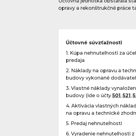
Účtovná jednotka obstarala sta
opravy a rekonštrukčné práce t
Účtovné súvzťažnosti
1. Kúpa nehnuteľnosti za úče
predaja
2. Náklady na opravu a tech
budovy vykonané dodávat
3. Vlastné náklady vynalože
budovy (ide o účty
501
,
521
,
5
4. Aktivácia vlastných nákl
na opravu a technické zhod
5. Predaj nehnuteľnosti
6. Vyradenie nehnuteľnosti z