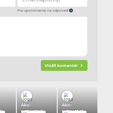
E-mail
(nepovinný)
Pre upozornenie na odpoveď
Vložiť komentár
Ako-
Ako-
sk
uctovat.sk
uctovat.sk