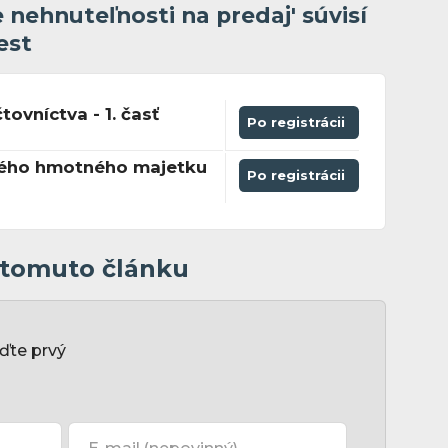
nehnuteľnosti na predaj' súvisí
est
tovníctva - 1. časť
Po registrácii
ého hmotného majetku
Po registrácii
k tomuto článku
ďte prvý