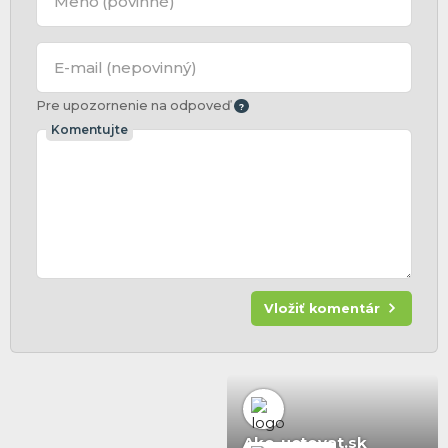
Meno
(povinné)
E-mail
(nepovinný)
Pre upozornenie na odpoveď
Komentujte
Vložiť komentár
Ako-uctovat.sk