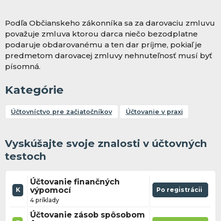
Podľa Občianskeho zákonníka sa za darovaciu zmluvu
považuje zmluva ktorou darca niečo bezodplatne
podaruje obdarovanému a ten dar príjme, pokiaľ je
predmetom darovacej zmluvy nehnuteľnosť musí byť
písomná.
Kategórie
Účtovníctvo pre začiatočníkov
Účtovanie v praxi
Vyskúšajte svoje znalosti v účtovných
testoch
Účtovanie finančných
výpomocí
Po registrácii
K
4 príklady
Účtovanie zásob spôsobom