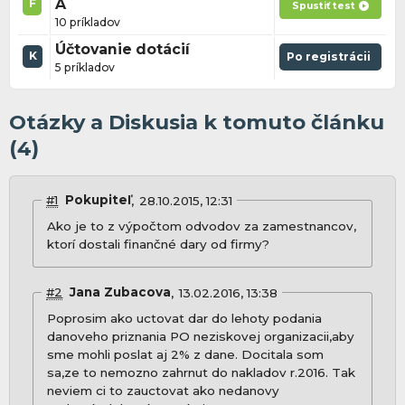
A
F
Spustiť test
10 príkladov
Účtovanie dotácií
K
Po registrácii
5 príkladov
Otázky a Diskusia k tomuto článku
(4)
#1
Pokupiteľ
28.10.2015, 12:31
Ako je to z výpočtom odvodov za zamestnancov,
ktorí dostali finančné dary od firmy?
#2
Jana Zubacova
13.02.2016, 13:38
Poprosim ako uctovat dar do lehoty podania
danoveho priznania PO neziskovej organizacii,aby
sme mohli poslat aj 2% z dane. Docitala som
sa,ze to nemozno zahrnut do nakladov r.2016. Tak
neviem ci to zauctovat ako nedanovy