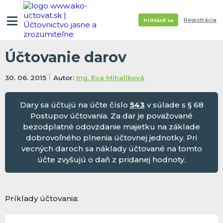
Registrácia
Prihlásiť sa
Účtovanie darov
30. 06. 2015
Ing. Eva Mihalíková
Dary sa účtujú na účte číslo
543
v súlade s § 68
Postupov účtovania. Za dar je považované
bezodplatné odovzdanie majetku na základe
dobrovoľného plnenia účtovnej jednotky. Pri
vecných daroch sa náklady účtované na tomto
účte zvyšujú o daň z pridanej hodnoty.
Príklady účtovania: