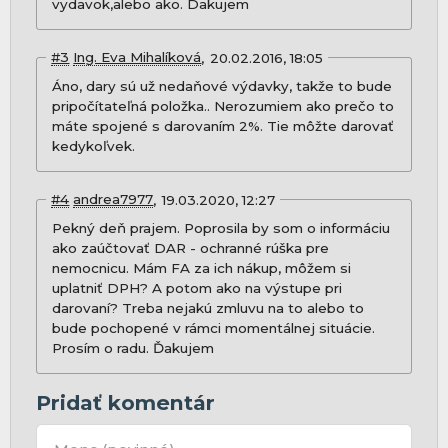
vydavok,alebo ako. Dakujem
#3
Ing. Eva Mihalíková
20.02.2016, 18:05
Áno, dary sú už nedaňové výdavky, takže to bude
pripočítateľná položka.. Nerozumiem ako prečo to
máte spojené s darovaním 2%. Tie môžte darovať
kedykoľvek.
#4
andrea7977
19.03.2020, 12:27
Pekný deň prajem. Poprosila by som o informáciu
ako zaúčtovať DAR - ochranné rúška pre
nemocnicu. Mám FA za ich nákup, môžem si
uplatniť DPH? A potom ako na výstupe pri
darovaní? Treba nejakú zmluvu na to alebo to
bude pochopené v rámci momentálnej situácie.
Prosím o radu. Ďakujem
Pridať komentár