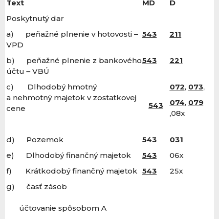
Text
MD
D
Poskytnutý dar
a) peňažné plnenie v hotovosti –
543
211
VPD
b) peňažné plnenie z bankového
543
221
účtu – VBÚ
c) Dlhodobý hmotný
072
,
073
,
a nehmotný majetok v zostatkovej
074
,
079
543
cene
,08x
d) Pozemok
543
031
e) Dlhodobý finančný majetok
543
06x
f) Krátkodobý finančný majetok
543
25x
g) časť zásob
účtovanie spôsobom A