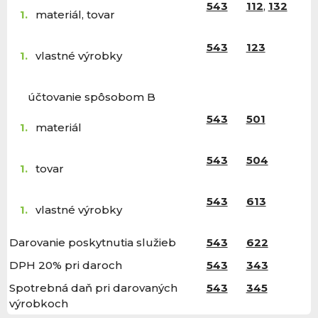
543
112
,
132
materiál, tovar
543
123
vlastné výrobky
účtovanie spôsobom B
543
501
materiál
543
504
tovar
543
613
vlastné výrobky
Darovanie poskytnutia služieb
543
622
DPH 20% pri daroch
543
343
Spotrebná daň pri darovaných
543
345
výrobkoch