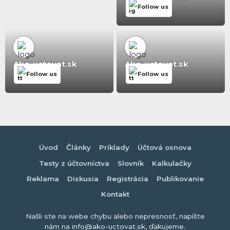
Follow us
Ako-uctovat.sk
Ako-uctovat.sk
Follow us
Follow us
Úvod
Články
Príklady
Účtová osnova
Testy z účtovníctva
Slovník
Kalkulačky
Reklama
Diskusia
Registrácia
Publikovanie
Kontakt
Našli ste na webe chybu alebo nepresnosť, napíšte
nám na info@ako-uctovat.sk, ďakujeme.