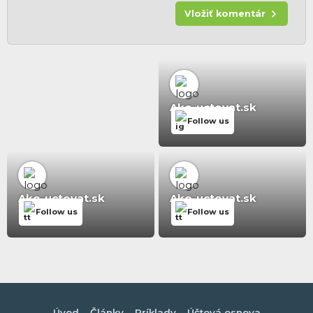
Vložiť komentár
Ako-uctovat.sk
Follow us
Ako-uctovat.sk
Ako-uctovat.sk
Follow us
Follow us
Úvod
Články
Príklady
Účtová osnova