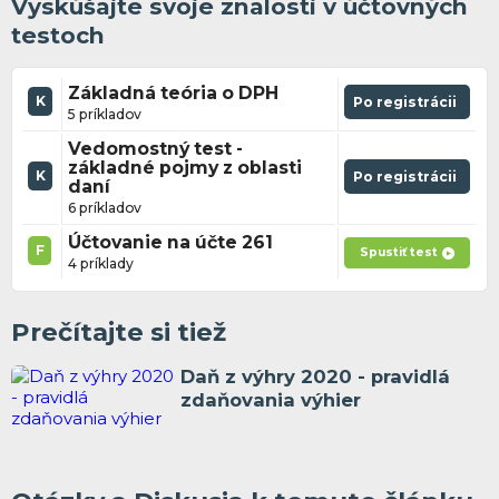
Vyskúšajte svoje znalosti v účtovných
testoch
Základná teória o DPH
K
Po registrácii
5 príkladov
Vedomostný test -
základné pojmy z oblasti
K
Po registrácii
daní
6 príkladov
Účtovanie na účte 261
F
Spustiť test
4 príklady
Prečítajte si tiež
Daň z výhry 2020 - pravidlá
zdaňovania výhier