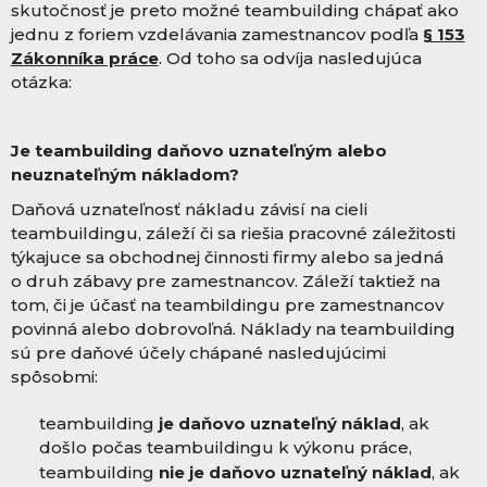
skutočnosť je preto možné teambuilding chápať ako
jednu z foriem vzdelávania zamestnancov podľa
§ 153
Zákonníka práce
. Od toho sa odvíja nasledujúca
otázka:
Je teambuilding daňovo uznateľným alebo
neuznateľným nákladom?
Daňová uznateľnosť nákladu závisí na cieli
teambuildingu, záleží či sa riešia pracovné záležitosti
týkajuce sa obchodnej činnosti firmy alebo sa jedná
o druh zábavy pre zamestnancov. Záleží taktiež na
tom, či je účasť na teambildingu pre zamestnancov
povinná alebo dobrovoľná. Náklady na teambuilding
sú pre daňové účely chápané nasledujúcimi
spôsobmi:
teambuilding
je daňovo uznateľný náklad
, ak
došlo počas teambuildingu k výkonu práce,
teambuilding
nie je daňovo uznateľný náklad
, ak