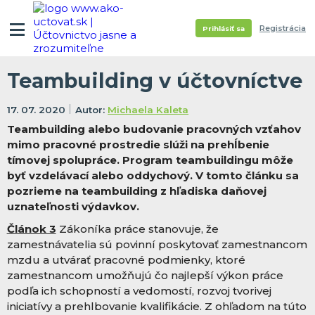
Registrácia
Prihlásiť sa
Teambuilding v účtovníctve
17. 07. 2020
Michaela Kaleta
Teambuilding alebo budovanie pracovných vzťahov
mimo pracovné prostredie slúži na prehĺbenie
tímovej spolupráce. Program teambuildingu môže
byť vzdelávací alebo oddychový. V tomto článku sa
pozrieme na teambuilding z hľadiska daňovej
uznateľnosti výdavkov.
Článok 3
Zákoníka práce stanovuje, že
zamestnávatelia sú povinní poskytovať zamestnancom
mzdu a utvárať pracovné podmienky, ktoré
zamestnancom umožňujú čo najlepší výkon práce
podľa ich schopností a vedomostí, rozvoj tvorivej
iniciatívy a prehlbovanie kvalifikácie. Z ohľadom na túto