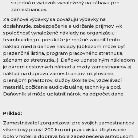
sa jedná o výdavok vynaložený na zábavu pre
zamestnancov.
Za daňové výdavky sa považujú výdavky na
dosiahnutie, zabezpečenie a udržanie príjmov. Ak
spoločnosť vynaložené náklady na organizáciu
teambuildingu preukáže je možné zaradiť tento
náklad medzi daňové náklady (dôkazom môže byť
prezenčná listina, program pracovného stretnutia,
záznam zo stretnutia...). Daňovo uznateľným nákladom
je okrem cestovných náhrad a mzdy zamestnancov aj
náklad na dopravu zamestnancov, ubytovanie,
prenájom priestorov, služby školiteľov, vzdelávací
materiál, požičanie audiovizuálnej techniky a pod.
Daňovník si môže uplatniť nárok na odpočet dane.
Príklad:
Zamestnávateľ zorganizoval pre svojich zamestnancov
víkendový pobyt 200 km od pracoviska. Ubytovanie
bolo v hoteli a doprava bola zabezpečená autobusom.