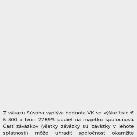
Z výkazu Súvaha vyplýva hodnota VK vo výške tisíc €
5 300 a tvorí 27,89% podiel na majetku spoločnosti.
Časť záväzkov (všetky záväzky sú záväzky v lehote
splatnosti) môže uhradiť spoločnosť okamžite