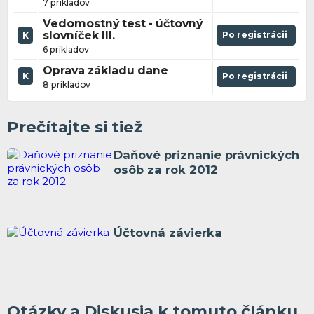
7 príkladov
Vedomostný test - účtovný
slovníček III.
Po registrácii
K
6 príkladov
Oprava základu dane
K
Po registrácii
8 príkladov
Prečítajte si tiež
Daňové priznanie právnických
osôb za rok 2012
Účtovná závierka
Otázky a Diskusia k tomuto článku