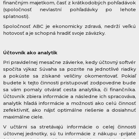
finančným majetkom, časť z krátkodobých pohľadávok
(spoločnosť nevlastní pohľadávky po lehote
splatnosti).
Spoločnosť ABC je ekonomicky zdravá, nedrží veľkú
hotovosť a je schopná hradiť svoje záväzky.
Účtovník ako analytik
Pri pravidelnej mesačne závierke, kedy účtovný softvér
spočíta výkaz Súvaha sa pozrite na jednotlivé riadky
a pokúste sa získané veličiny okomentovať. Pokiaľ
budete k tejto činnosti pristupovať zodpovedne bude
sa vám pomaly otvárať cesta analytika, či finančníka.
Účtovník zbiera informácie a následne ich spracováva,
analytik hľadá informácie a možnosti ako celú činnosť
zefektívniť, ako nájsť optimálne riešenie a dosiahnuť
maximálne ciele.
V učtárni sa stretávajú informácie o celej činnosti
účtovnej jednotky, sú tu informácie z nákupu -prijaté