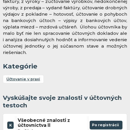
faktúry, z výroky – zúčtovanie výrobkov, nedokončenej
výroby, z predaja – vydané faktúry, účtovanie drobných
výdajov z pokladne – hotovosť, účtovanie o pohyboch
na bankových účtoch – výpisy z bankových účtov,
výplata miezd – mzdová učtáreň. Úlohou účtovníka by
malo byť nie len spracovanie účtovných dokladov ale
i analýza dosiahnutých hodnôt a informovanie vedenie
účtovnej jednotky o jej súčasnom stave a možných
riešeniach.
Kategórie
Účtovanie v praxi
Vyskúšajte svoje znalosti v účtovných
testoch
Všeobecné znalosti z
účtovníctva II
Po registrácii
K