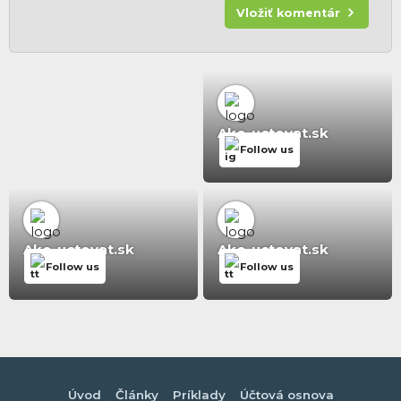
Vložiť komentár
Ako-uctovat.sk
Follow us
Ako-uctovat.sk
Ako-uctovat.sk
Follow us
Follow us
Úvod
Články
Príklady
Účtová osnova