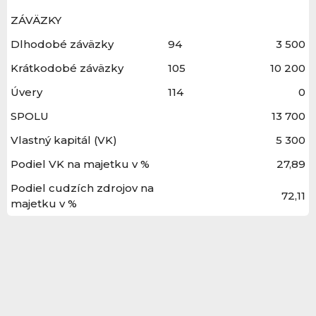
ZÁVÄZKY
Dlhodobé záväzky
94
3 500
Krátkodobé záväzky
105
10 200
Úvery
114
0
SPOLU
13 700
Vlastný kapitál (VK)
5 300
Podiel VK na majetku v %
27,89
Podiel cudzích zdrojov na
72,11
majetku v %