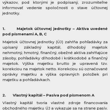
výkazov, pod ktorými je podpísaný, zrozumiteľne
informovať vedenie spoločnosti o stave účtovnej
jednotky.
1.
Majetok účtovnej jednotky – Aktíva uvedené
pod písmenami A, B, C
Majetok účtovnej jednotky (ÚJ) zahŕňa pohľadávky za
upísaný základný kapitál, dlhodobý majetok
nehmotný, hmotný, finančný, obežné aktíva zahŕňajúce
zásoby, pohľadávky dlhodobé i krátkodobé a finančný
majetok. Výška majetku brutto je upravená tzv.
korekciou na majetok netto. Korekciou sú označované
oprávky majetku a výška opravných položiek pri
majetku a pohľadávkach.
2.
Vlastný kapitál – Pasíva pod písmenom A
Vlastný kapitál tvoria vlastné zdroje financovania
obchodného majetku ÚJ a vykazuje sa na strane pasív.