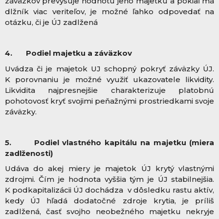
záväzkov prevyšuje hodnotu jeho majetku a pokiaľ má
dlžník viac veriteľov, je možné ľahko odpovedať na
otázku, či je ÚJ zadlžená
4.
Podiel majetku a záväzkov
Uvádza či je majetok UJ schopný pokryť záväzky ÚJ.
K porovnaniu je možné využiť ukazovatele likvidity.
Likvidita najpresnejšie charakterizuje platobnú
pohotovosť kryť svojimi peňažnými prostriedkami svoje
záväzky.
5.
Podiel vlastného kapitálu na majetku (miera
zadlženosti)
Udáva do akej miery je majetok ÚJ krytý vlastnými
zdrojmi. Čím je hodnota vyššia tým je ÚJ stabilnejšia.
K podkapitalizácii ÚJ dochádza v dôsledku rastu aktív,
kedy ÚJ hľadá dodatočné zdroje krytia, je príliš
zadlžená, časť svojho neobežného majetku nekryje