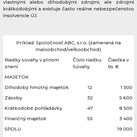
vlastnými alebo dlhodobými zdrojmi, ale zdrojmi
krátkodobými a existuje často reálne nebezpečenstvo
insolvencie ÚJ.
Príklad: Spoločnosť ABC, s.r.o. (zameraná na
maloobchod/veľkoobchod)
Riadky súvahy v plnom
Číslo riadku
Čiastka v
znení
Súvahy
tis. €
MAJETOK
Dlhodobý hmotný majetok
12
1 500
Zásoby
32
5 600
Krátkodobé pohľadávky
47
8 500
Finančný majetok
55
3 400
SPOLU
19 000