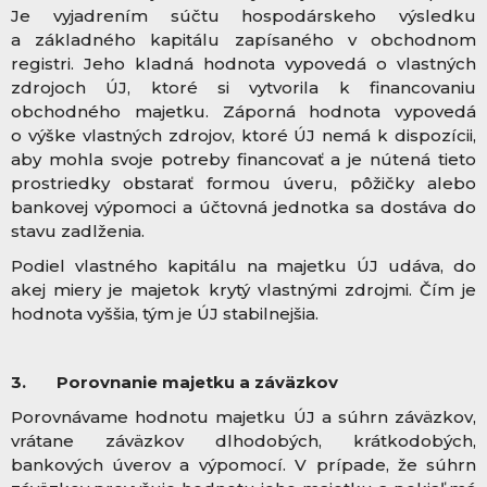
Je vyjadrením súčtu hospodárskeho výsledku
a základného kapitálu zapísaného v obchodnom
registri. Jeho kladná hodnota vypovedá o vlastných
zdrojoch ÚJ, ktoré si vytvorila k financovaniu
obchodného majetku. Záporná hodnota vypovedá
o výške vlastných zdrojov, ktoré ÚJ nemá k dispozícii,
aby mohla svoje potreby financovať a je nútená tieto
prostriedky obstarať formou úveru, pôžičky alebo
bankovej výpomoci a účtovná jednotka sa dostáva do
stavu zadlženia.
Podiel vlastného kapitálu na majetku ÚJ udáva, do
akej miery je majetok krytý vlastnými zdrojmi. Čím je
hodnota vyššia, tým je ÚJ stabilnejšia.
3.
Porovnanie majetku a záväzkov
Porovnávame hodnotu majetku ÚJ a súhrn záväzkov,
vrátane záväzkov dlhodobých, krátkodobých,
bankových úverov a výpomocí. V prípade, že súhrn