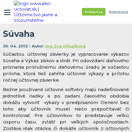
Registrácia
Prihlásiť sa
Súvaha
30. 04. 2013
Ing. Eva Mihalíková
Súčasťou účtovnej závierky je vypracovanie výkazov
Súvaha a Výkaz ziskov a strát. Pri odovzdaní daňového
priznania príslušnému daňovému úradu je súčasťou
príloha, ktorá tiež zahŕňa účtovné výkazy a prílohu
ročnej účtovnej závierke.
Bežne používané účtovné softvéry majú nadefinované
jednotlivé riadky a po zadaní časového obdobia
dokážu vytvoriť výkazy v predpísanom členení bez
toho aby účtovník musel niečo prepočítavať či
kontrolovať. Pre účtovníkov to predstavuje veľkú
úsporu času, zvlášť pri veľkých spoločnostiach.
Zostáva však otázka, či dokáže účtovník z účtovných