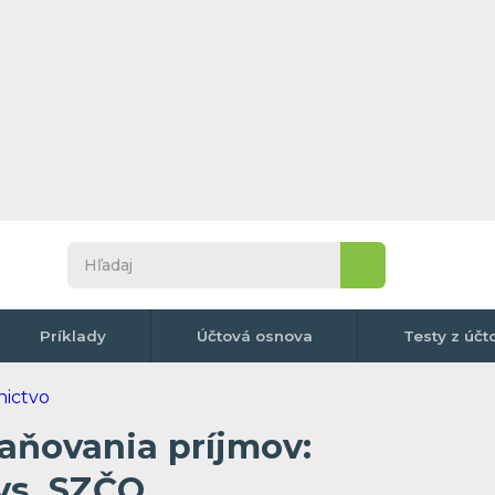
Príklady
Účtová osnova
Testy z účt
aňovania príjmov:
vs. SZČO