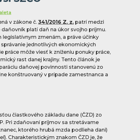
aleta
vená v zákone č.
341/2016 Z. z.
patrí medzi
daňovník platí daň na úkor svojho príjmu.
 legislatívnym zmenám, a práve účinky
 správanie jednotlivých ekonomických
e práce môže viesť k zníženiu ponuky práce,
ický rast danej krajiny. Tento článok je
ráciu daňovej povinnosti stanovenú zo
ielne konštruovaný v prípade zamestnanca a
sťou čiastkového základu dane (ČZD) zo
ZDP. Pri zdaňovaní príjmov sa stretávame
anec, ktorého hrubá mzda podlieha dani)
eľ). Charakteristickým znakom ČZD je, že