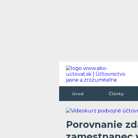
Úvod
Články
Porovnanie zd
zamestnanec 