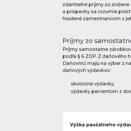
zdaniteľné príjmy sú znížen
a príspevky sa rozumie poist
hradené zamestnancom z jeho
Príjmy zo samostatne
Príjmy samostatne zárobkov
podľa § 6 ZDP. Z daňového hľ
Daňovníci majú na výber z n
daňových výdavkov:
skutočné výdavky,
výdavky percentom z dosi
Výška paušálneho výda