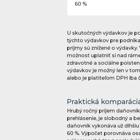
60 %
U skutočných výdavkov je po
týchto výdavkov pre podnika
príjmy sú znížené o výdavky
možnosť uplatniť si nad rám
zdravotné a sociálne poiste
výdavkov je možný len v tom
alebo je platiteľom DPH iba
Praktická komparácia
Hrubý ročný príjem daňovník
prehlásenie, je slobodný a be
daňovník vykonáva už dlhšiu
60 %. Výpočet porovnáva os