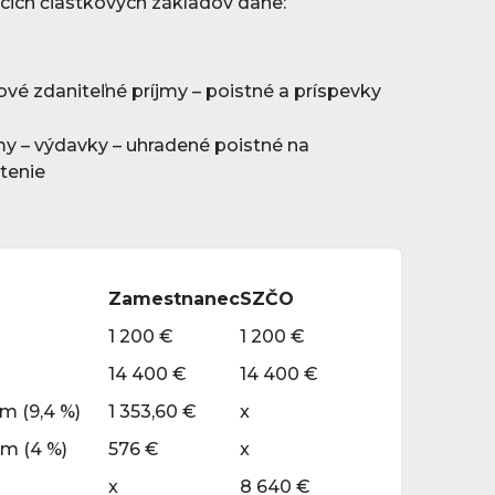
cich čiastkových základov dane:
vé zdaniteľné príjmy – poistné a príspevky
my – výdavky – uhradené poistné na
stenie
Zamestnanec
SZČO
1 200 €
1 200 €
14 400 €
14 400 €
m (9,4 %)
1 353,60 €
x
m (4 %)
576 €
x
x
8 640 €