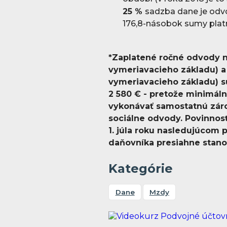
25 %
sadzba dane je odvo
176,8-násobok sumy plat
*Zaplatené ročné odvody n
vymeriavacieho základu) a 
vymeriavacieho základu) sú
2 580 € - pretože minimáln
vykonávať samostatnú zárob
sociálne odvody. Povinnos
1. júla roku nasledujúcom
daňovníka presiahne stano
Kategórie
Dane
Mzdy