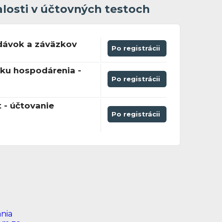
alosti v účtovných testoch
dávok a záväzkov
Po registrácii
dku hospodárenia -
Po registrácii
 - účtovanie
Po registrácii