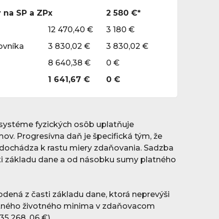
 na SP a ZP
x
2 580 €*
12 470,40 €
3 180 €
ovníka
3 830,02 €
3 830,02 €
8 640,38 €
0 €
1 641,67 €
0 €
systéme fyzických osôb uplatňuje
ov. Progresívna daň je špecifická tým, že
 dochádza k rastu miery zdaňovania. Sadzba
ti základu dane a od násobku sumy platného
dená z časti základu dane, ktorá neprevýši
atného životného minima v zdaňovacom
35 268, 06 €),