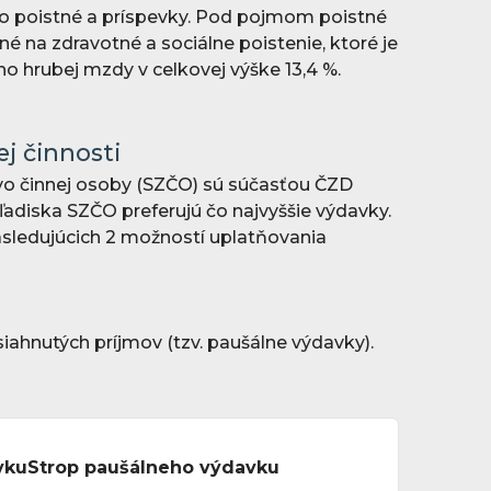
é o poistné a príspevky. Pod pojmom poistné
né na zdravotné a sociálne poistenie, ktoré je
 hrubej mzdy v celkovej výške 13,4 %.
j činnosti
o činnej osoby (SZČO) sú súčasťou ČZD
adiska SZČO preferujú čo najvyššie výdavky.
asledujúcich 2 možností uplatňovania
ahnutých príjmov (tzv. paušálne výdavky).
vku
Strop paušálneho výdavku