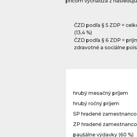
pričom vychádza z nasledujú
ČZD podľa § 5 ZDP = celko
(13,4 %)
ČZD podľa § 6 ZDP = príj
zdravotné a sociálne poi
hrubý mesačný príjem
hrubý ročný príjem
SP hradené zamestnanco
ZP hradené zamestnanco
paušálne výdavky (60 %)