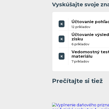
Vyskúšajte svoje zn
Účtovanie pohľa
K
12 príkladov
Účtovanie výsle
zisku
K
6 príkladov
Vedomostný test
materiálu
K
7 príkladov
Prečítajte si tiež