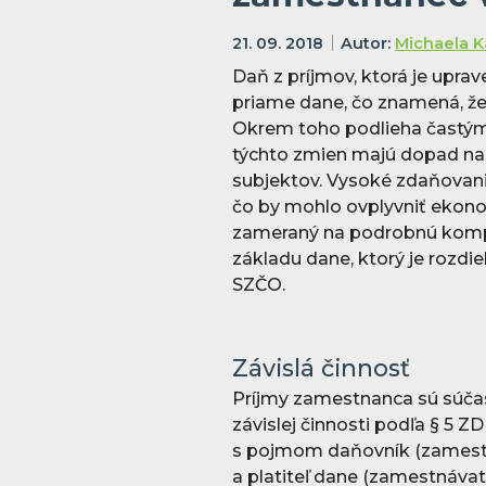
21. 09. 2018
Michaela K
Daň z príjmov, ktorá je upra
priame dane, čo znamená, že 
Okrem toho podlieha častým
týchto zmien majú dopad na
subjektov. Vysoké zdaňovani
čo by mohlo ovplyvniť ekonom
zameraný na podrobnú kompa
základu dane, ktorý je rozd
SZČO.
Závislá činnosť
Príjmy zamestnanca sú súča
závislej činnosti podľa § 5 
s pojmom daňovník (zamestn
a platiteľ dane (zamestnávat