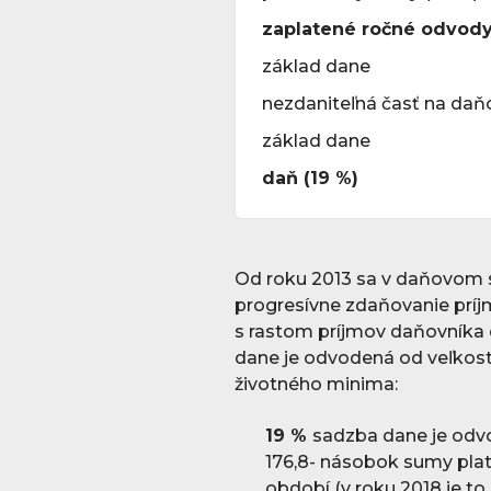
zaplatené ročné odvody
základ dane
nezdaniteľná časť na daň
základ dane
daň (19 %)
Od roku 2013 sa v daňovom 
progresívne zdaňovanie príjm
s rastom príjmov daňovníka
dane je odvodená od veľkos
životného minima:
19 %
sadzba dane je odvo
176,8- násobok sumy pl
období (v roku 2018 je to 