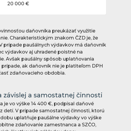
20 000 €
vinnosťou daňovníka preukázať využitie
nie. Charakteristickým znakom ČZD je, že
. V prípade paušálnych výdavkov má daňovník
ec výdavkov aj uhradené poistné na
nie. Avšak paušálny spôsob uplatňovania
 prípade, ak daňovník nie je platiteľom DPH
 časť zdaňovacieho obdobia.
 závislej a samostatnej činnosti
a je vo výške 14 400 €, podpísal daňové
z detí. V prípade samostatnej činnosti, ktorú
 dobu uplatňuje paušálne výdavky vo výške
obitne zdaňovanie zamestnanca a SZČO,