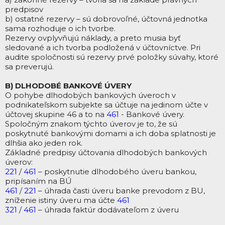
predpisov
b) ostatné rezervy – sú dobrovoľné, účtovná jednotka
sama rozhoduje o ich tvorbe.
Rezervy ovplyvňujú náklady, a preto musia byť
sledované a ich tvorba podložená v účtovníctve. Pri
audite spoločnosti sú rezervy prvé položky súvahy, ktoré
sa preverujú.
B) DLHODOBÉ BANKOVÉ ÚVERY
O pohybe dlhodobých bankových úveroch v
podnikateľskom subjekte sa účtuje na jedinom účte v
účtovej skupine 46 a to na
461
- Bankové úvery.
Spoločným znakom týchto úverov je to, že sú
poskytnuté bankovými domami a ich doba splatnosti je
dlhšia ako jeden rok.
Základné predpisy účtovania dlhodobých bankových
úverov:
221
/
461
– poskytnutie dlhodobého úveru bankou,
pripísaním na BÚ
461
/
221
– úhrada časti úveru banke prevodom z BU,
zníženie istiny úveru ma účte
461
321
/
461
– úhrada faktúr dodávateľom z úveru