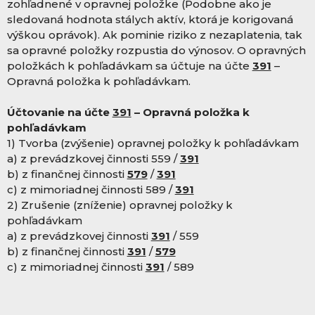
zohľadnené v opravnej položke (Podobne ako je
sledovaná hodnota stálych aktív, ktorá je korigovaná
výškou oprávok). Ak pominie riziko z nezaplatenia, tak
sa opravné položky rozpustia do výnosov. O opravných
položkách k pohľadávkam sa účtuje na účte
391
–
Opravná položka k pohľadávkam.
Účtovanie na účte
391
– Opravná položka k
pohľadávkam
1) Tvorba (zvýšenie) opravnej položky k pohľadávkam
a) z prevádzkovej činnosti 559 /
391
b) z finančnej činnosti
579
/
391
c) z mimoriadnej činnosti 589 /
391
2) Zrušenie (zníženie) opravnej položky k
pohľadávkam
a) z prevádzkovej činnosti
391
/ 559
b) z finančnej činnosti
391
/
579
c) z mimoriadnej činnosti
391
/ 589