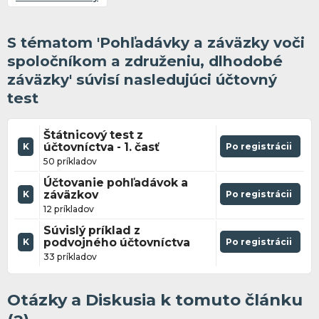
S tématom 'Pohľadávky a záväzky voči
spoločníkom a združeniu, dlhodobé
záväzky' súvisí nasledujúci účtovný
test
Štátnicový test z
účtovníctva - 1. časť
Po registrácii
K
50 príkladov
Účtovanie pohľadávok a
záväzkov
Po registrácii
K
12 príkladov
Súvislý príklad z
podvojného účtovníctva
Po registrácii
K
33 príkladov
Otázky a Diskusia k tomuto článku