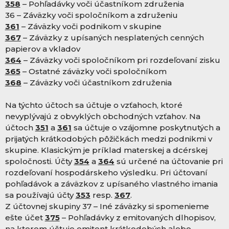
358
– Pohľadávky voči účastníkom združenia
36 – Záväzky voči spoločníkom a združeniu
361
– Záväzky voči podnikom v skupine
367
– Záväzky z upísaných nesplatených cenných
papierov a vkladov
364
– Záväzky voči spoločníkom pri rozdeľovaní zisku
365
– Ostatné záväzky voči spoločníkom
368
– Záväzky voči účastníkom združenia
Na týchto účtoch sa účtuje o vzťahoch, ktoré
nevyplývajú z obvyklých obchodných vzťahov. Na
účtoch
351
a
361
sa účtuje o vzájomne poskytnutých a
prijatých krátkodobých pôžičkách medzi podnikmi v
skupine. Klasickým je príklad materskej a dcérskej
spoločnosti. Účty
354
a
364
sú určené na účtovanie pri
rozdeľovaní hospodárskeho výsledku. Pri účtovaní
pohľadávok a záväzkov z upísaného vlastného imania
sa používajú účty
353
resp.
367
.
Z účtovnej skupiny 37 – Iné záväzky si spomenieme
ešte účet
375
– Pohľadávky z emitovaných dlhopisov,
na ktorom účtuje emitent krátkodobých alebo