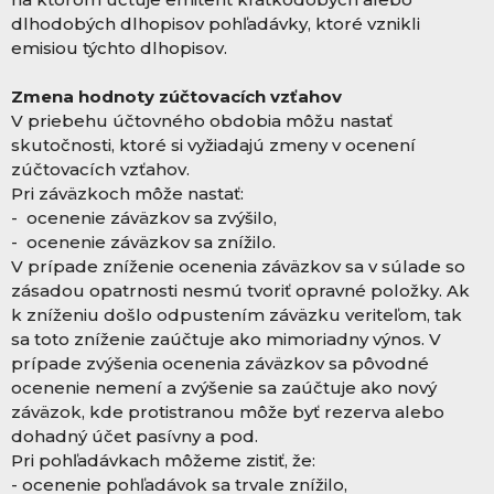
dlhodobých dlhopisov pohľadávky, ktoré vznikli
emisiou týchto dlhopisov.
Zmena hodnoty zúčtovacích vzťahov
V priebehu účtovného obdobia môžu nastať
skutočnosti, ktoré si vyžiadajú zmeny v ocenení
zúčtovacích vzťahov.
Pri záväzkoch môže nastať:
- ocenenie záväzkov sa zvýšilo,
- ocenenie záväzkov sa znížilo.
V prípade zníženie ocenenia záväzkov sa v súlade so
zásadou opatrnosti nesmú tvoriť opravné položky. Ak
k zníženiu došlo odpustením záväzku veriteľom, tak
sa toto zníženie zaúčtuje ako mimoriadny výnos. V
prípade zvýšenia ocenenia záväzkov sa pôvodné
ocenenie nemení a zvýšenie sa zaúčtuje ako nový
záväzok, kde protistranou môže byť rezerva alebo
dohadný účet pasívny a pod.
Pri pohľadávkach môžeme zistiť, že:
- ocenenie pohľadávok sa trvale znížilo,