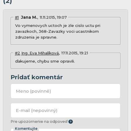
(2)
#1
Jana M.
11.11.2015, 19:07
Vo vymenovych uctoch je zle cislo uctu pri
zavazkoch, 368-Zavazky voci ucastnikom
zdruzenia je spravne.
#2
Ing. Eva Mihalíková
17.11.2015, 19:21
ďakujeme, chybu sme opravili.
Pridať komentár
Meno
(povinné)
E-mail
(nepovinný)
Pre upozornenie na odpoveď
Komentujte