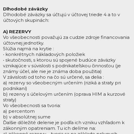
Dlhodobé záväzky
Dlhodobé záväzky sa účtujú v účtovej triede 4 a to v
účtových skupinách:
A) REZERVY
Vo všeobecnosti považujú za cudzie zdroje financovania
účtovnej jednotky.
Slúžia najmä na krytie :
• konkrétnych nákladových položiek
• skutočnosti, s ktorou sú spojené budúce záväzky
vznikajúce v súvislosti s podnikateľskou činnosťou (je
známy účel, ale nie je známa doba použitia)
V závislosti od toho na čo sú určené, sa delia :
a) rezervy so všeobecným určením (riziká a straty pri
podnikaní)
b) rezervy s účelovým určením (oprava HIM a kurzové
straty)
Vo všeobecnosti sa tvoria:
a) percentom
b) v absolútnej sume
Ďalšie dôležité delenie je podľa ich vzniku vzhľadom k
zákonným opatreniam. Tu ich delíme na:
a) zákonné rezervy – tvoria sa na základe právnych