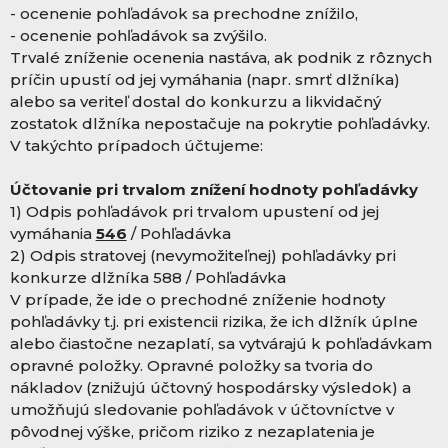
- ocenenie pohľadávok sa prechodne znížilo,
- ocenenie pohľadávok sa zvýšilo.
Trvalé zníženie ocenenia nastáva, ak podnik z rôznych
príčin upustí od jej vymáhania (napr. smrť dlžníka)
alebo sa veriteľ dostal do konkurzu a likvidačný
zostatok dlžníka nepostačuje na pokrytie pohľadávky.
V takýchto prípadoch účtujeme:
Účtovanie pri trvalom znížení hodnoty pohľadávky
1) Odpis pohľadávok pri trvalom upustení od jej
vymáhania
546
/ Pohľadávka
2) Odpis stratovej (nevymožiteľnej) pohľadávky pri
konkurze dlžníka 588 / Pohľadávka
V prípade, že ide o prechodné zníženie hodnoty
pohľadávky t.j. pri existencii rizika, že ich dlžník úplne
alebo čiastočne nezaplatí, sa vytvárajú k pohľadávkam
opravné položky. Opravné položky sa tvoria do
nákladov (znižujú účtovný hospodársky výsledok) a
umožňujú sledovanie pohľadávok v účtovníctve v
pôvodnej výške, pričom riziko z nezaplatenia je