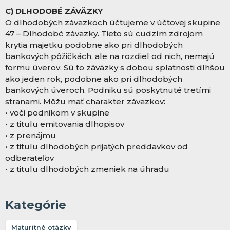
C) DLHODOBÉ ZÁVÄZKY
O dlhodobých záväzkoch účtujeme v účtovej skupine
47 – Dlhodobé záväzky. Tieto sú cudzím zdrojom
krytia majetku podobne ako pri dlhodobých
bankových pôžičkách, ale na rozdiel od nich, nemajú
formu úverov. Sú to záväzky s dobou splatnosti dlhšou
ako jeden rok, podobne ako pri dlhodobých
bankových úveroch. Podniku sú poskytnuté tretími
stranami. Môžu mať charakter záväzkov:
• voči podnikom v skupine
• z titulu emitovania dlhopisov
• z prenájmu
• z titulu dlhodobých prijatých preddavkov od
odberateľov
• z titulu dlhodobých zmeniek na úhradu
Kategórie
Maturitné otázky