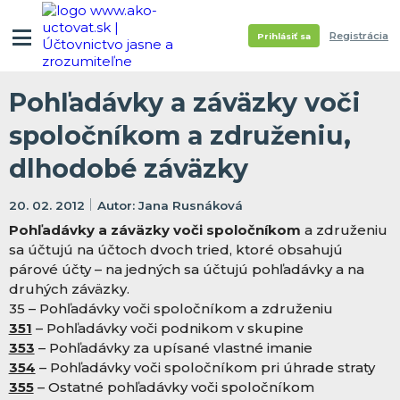
Registrácia
Prihlásiť sa
Pohľadávky a záväzky voči
spoločníkom a združeniu,
dlhodobé záväzky
20. 02. 2012
Jana Rusnáková
Pohľadávky a záväzky voči spoločníkom
a združeniu
sa účtujú na účtoch dvoch tried, ktoré obsahujú
párové účty – na jedných sa účtujú pohľadávky a na
druhých záväzky.
35 – Pohľadávky voči spoločníkom a združeniu
351
– Pohľadávky voči podnikom v skupine
353
– Pohľadávky za upísané vlastné imanie
354
– Pohľadávky voči spoločníkom pri úhrade straty
355
– Ostatné pohľadávky voči spoločníkom