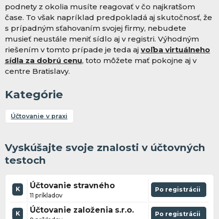
podnety z okolia musíte reagovať v čo najkratšom
čase. To však napríklad predpokladá aj skutočnosť, že
s prípadným sťahovaním svojej firmy, nebudete
musieť neustále meniť sídlo aj v registri. Výhodným
riešením v tomto prípade je teda aj
voľba virtuálneho
sídla za dobrú cenu
, toto môžete mať pokojne aj v
centre Bratislavy.
Kategórie
Účtovanie v praxi
Vyskúšajte svoje znalosti v účtovných
testoch
Účtovanie stravného
K
Po registrácii
11 príkladov
Účtovanie založenia s.r.o.
K
Po registrácii