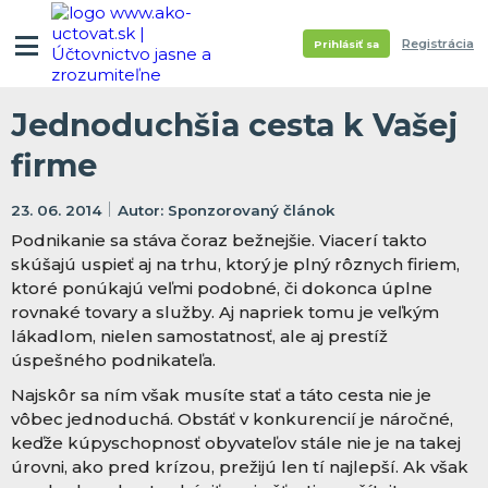
Registrácia
Prihlásiť sa
Jednoduchšia cesta k Vašej
firme
23. 06. 2014
Sponzorovaný článok
Podnikanie sa stáva čoraz bežnejšie. Viacerí takto
skúšajú uspieť aj na trhu, ktorý je plný rôznych firiem,
ktoré ponúkajú veľmi podobné, či dokonca úplne
rovnaké tovary a služby. Aj napriek tomu je veľkým
lákadlom, nielen samostatnosť, ale aj prestíž
úspešného podnikateľa.
Najskôr sa ním však musíte stať a táto cesta nie je
vôbec jednoduchá. Obstáť v konkurencií je náročné,
keďže kúpyschopnosť obyvateľov stále nie je na takej
úrovni, ako pred krízou, prežijú len tí najlepší. Ak však