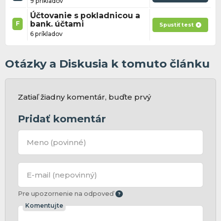
9 príkladov
Účtovanie s pokladnicou a
bank. účtami
F
Spustiť test
6 príkladov
Otázky a Diskusia k tomuto článku
Zatiaľ žiadny komentár, buďte prvý
Pridať komentár
Meno
(povinné)
E-mail
(nepovinný)
Pre upozornenie na odpoveď
Komentujte