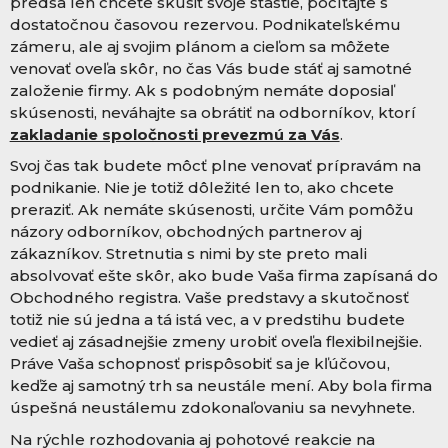
predsa len chcete skúsiť svoje šťastie, počítajte s
dostatočnou časovou rezervou. Podnikateľskému
zámeru, ale aj svojim plánom a cieľom sa môžete
venovať oveľa skôr, no čas Vás bude stáť aj samotné
založenie firmy. Ak s podobným nemáte doposiaľ
skúsenosti, neváhajte sa obrátiť na odborníkov, ktorí
zakladanie spoločnosti prevezmú za Vás
.
Svoj čas tak budete môcť plne venovať prípravám na
podnikanie. Nie je totiž dôležité len to, ako chcete
preraziť. Ak nemáte skúsenosti, určite Vám pomôžu
názory odborníkov, obchodných partnerov aj
zákazníkov. Stretnutia s nimi by ste preto mali
absolvovať ešte skôr, ako bude Vaša firma zapísaná do
Obchodného registra. Vaše predstavy a skutočnosť
totiž nie sú jedna a tá istá vec, a v predstihu budete
vedieť aj zásadnejšie zmeny urobiť oveľa flexibilnejšie.
Práve Vaša schopnosť prispôsobiť sa je kľúčovou,
keďže aj samotný trh sa neustále mení. Aby bola firma
úspešná neustálemu zdokonaľovaniu sa nevyhnete.
Na rýchle rozhodovania aj pohotové reakcie na