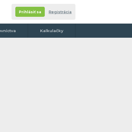
Prihlásiť sa
Registrácia
ovníctva
Kalkulačky