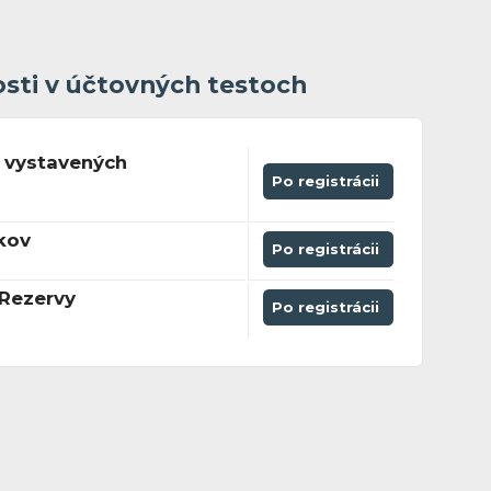
osti v účtovných testoch
 vystavených
Po registrácii
kov
Po registrácii
 Rezervy
Po registrácii