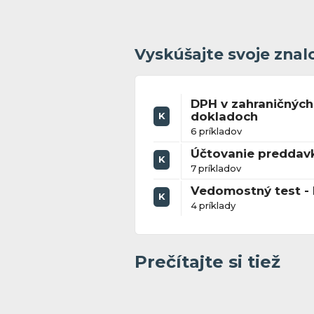
Vyskúšajte svoje znal
DPH v zahraničných
dokladoch
K
6 príkladov
Účtovanie preddav
K
7 príkladov
Vedomostný test -
K
4 príklady
Prečítajte si tiež