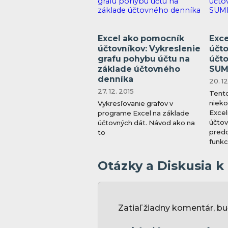
Excel ako pomocník
Exc
účtovníkov: Vykreslenie
účto
grafu pohybu účtu na
účto
základe účtovného
SUM
denníka
20. 12
27. 12. 2015
Tento
nieko
Vykresľovanie grafov v
Excel
programe Excel na základe
účtov
účtovných dát. Návod ako na
predo
to
funk
Otázky a Diskusia 
Zatiaľ žiadny komentár, bu