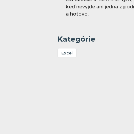
keď nevyjde ani jedna z po
a hotovo.
Kategórie
Excel