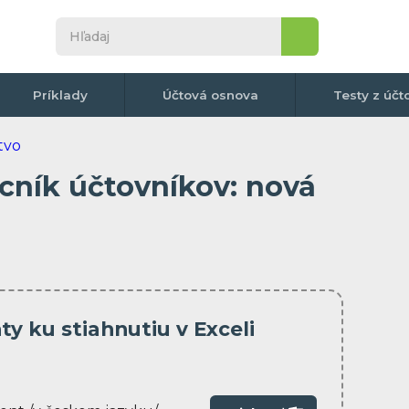
Príklady
Účtová osnova
Testy z účt
cník účtovníkov: nová
y ku stiahnutiu v Exceli