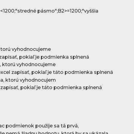
<1200;"stredné pásmo";B2>=1200;"vyššia
ktorú vyhodnocujeme
zapísať, pokiaľ je podmienka splnená
a, ktorú vyhodnocujeme
xcel zapísať, pokiaľ je táto podmienka splnená
ka, ktorú vyhodnocujem
 zapísať, pokiaľ je táto podmienka splnená
iac podmienok použije sa tá prvá,
m, že nemá žiadnu hodnotu, ktorá by sa ukázala,