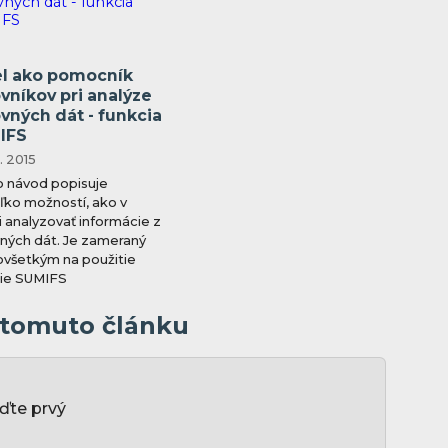
el ako pomocník
vníkov pri analýze
vných dát - funkcia
IFS
. 2015
 návod popisuje
ľko možností, ako v
i analyzovať informácie z
ných dát. Je zameraný
všetkým na použitie
cie SUMIFS
k tomuto článku
ďte prvý