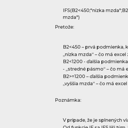
IFS(B2<450;"nízka mzda";B2
mzda")
Pretože:
B2<450 – prvá podmienka, 
„nízka mzda“ – čo má excel 
B2<1200 - ďalšia podmienk
- „stredné pásmo“ – čo má e
B2>=1200 – ďalšia podmien
„vyššia mzda“ – čo má excel
Poznámka:
V prípade, že je splnených v
Od funkcie IF sa IFS líši tý