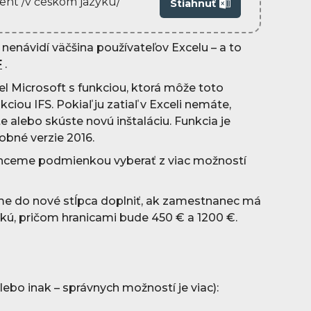
ent /v českom jazyku/
Stiahnuť
ú nenávidí väčšina používateľov Excelu – a to
F
.
iel Microsoft s funkciou, ktorá môže toto
ciou IFS. Pokiaľ ju zatiaľ v Exceli nemáte,
 alebo skúste novú inštaláciu. Funkcia je
obné verzie 2016.
 chceme podmienkou vyberať z viac možností
eme do nové stĺpca doplniť, ak zamestnanec má
kú, pričom hranicami bude 450 € a 1200 €.
ebo inak – správnych možností je viac):