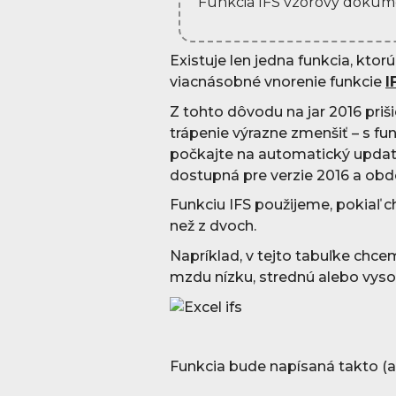
Funkcia IFS vzorový dokum
Existuje len jedna funkcia, ktor
viacnásobné vnorenie funkcie
I
Z tohto dôvodu na jar 2016 priš
trápenie výrazne zmenšiť – s funk
počkajte na automatický update
dostupná pre verzie 2016 a obd
Funkciu IFS použijeme, pokiaľ
než z dvoch.
Napríklad, v tejto tabuľke chc
mzdu nízku, strednú alebo vyso
Funkcia bude napísaná takto (al