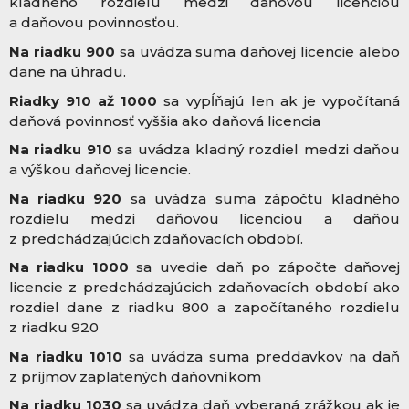
kladného rozdielu medzi daňovou licenciou
a daňovou povinnosťou.
Na riadku 900
sa uvádza suma daňovej licencie alebo
dane na úhradu.
Riadky 910 až 1000
sa vypĺňajú len ak je vypočítaná
daňová povinnosť vyššia ako daňová licencia
Na riadku 910
sa uvádza kladný rozdiel medzi daňou
a výškou daňovej licencie.
Na riadku 920
sa uvádza suma zápočtu kladného
rozdielu medzi daňovou licenciou a daňou
z predchádzajúcich zdaňovacích období.
Na riadku 1000
sa uvedie daň po zápočte daňovej
licencie z predchádzajúcich zdaňovacích období ako
rozdiel dane z riadku 800 a započítaného rozdielu
z riadku 920
Na riadku 1010
sa uvádza suma preddavkov na daň
z príjmov zaplatených daňovníkom
Na riadku 1030
sa uvádza daň vyberaná zrážkou ak je