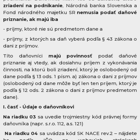
zriadení na podnikanie
, Národná banka Slovenska a
Fond národného majetku SR
nemusia podať daňové
priznanie, ak majú iba
- príjmy, ktoré nie sú predmetom dane a
- príjmy, z ktorých sa daň vyberá podľa § 43 zákona o
dani z príjmov.
Títo daňovníci
majú povinnosť
podať daňové
priznanie aj vtedy, ak dosiahnu príjem z vykonávania
činnosti, na ktorú boli zriadení, ktorý je oslobodený od
dane podľa § 13 ods. 1 písm. a) zákona o dani z príjmov
(oslobodený od dane môže byť len ten príjem, ktorý je
podľa § 12 ods. 2 zákona o dani z príjmov predmetom
dane).
I. časť - Údaje o daňovníkovi
Na riadku 03
sa uvedie trojmiestny kód právnej formy
daňovníka (napr. s.r.o. 112, a.s. 121)
Na riadku 04
sa uvádza kód SK NACE rev.2 – nájdete