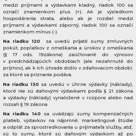
medzi príjmami a výdavkami kladný, riadok 100 sa
označí znamienkom plus (+). Ak je výsledkom
hospodárenia strata, alebo ak je rozdiel medzi
príjmami a výdavkami záporný, riadok 100 sa označí
znamienkom mínus (-).
Na riadku 120
sa uvedú prijaté sumy zmluvných
pokút, poplatkov z omeškania a úrokov z omeškania
(§ 17 ods. 19zákona) zaúčtované do výnosov
v predchádzajúcich obdobiach (ale nezahrnuté do
príjmov), ak k ich úhrade došlo v zdaňovacom období,
za ktoré sa priznanie podáva.
Na riadku 130
sa uvedú v úhrne výdavky (náklady),
ktoré nie sú daňovými výdavkami podľa § 21 zákona
a výdavky (náklady) vynaložené v rozpore alebo nad
rozsah § 19 zákona
Na riadku 140
sa uvádzajú sumy kompenzačných
platieb, výdavkov na nájomné, marketingové štúdie
a odplát za sprostredkovania u prijímateľa služby, atď.,
sú to sumy, ktoré sú daňovým výdavkom až po