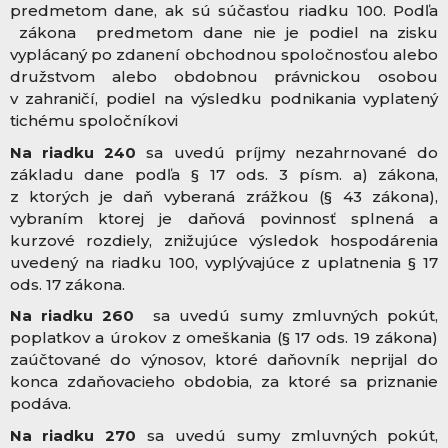
predmetom dane, ak sú súčasťou riadku 100.
Podľa
zákona predmetom dane nie je podiel na zisku
vyplácaný po zdanení obchodnou spoločnosťou alebo
družstvom alebo obdobnou právnickou osobou
v zahraničí, podiel na výsledku podnikania vyplatený
tichému spoločníkovi
Na riadku 240
sa uvedú príjmy nezahrnované do
základu dane podľa § 17 ods. 3 písm. a) zákona,
z ktorých je daň vyberaná zrážkou (§ 43 zákona),
vybraním ktorej je daňová povinnosť splnená a
kurzové rozdiely, znižujúce výsledok hospodárenia
uvedený na riadku 100, vyplývajúce z uplatnenia § 17
ods. 17 zákona.
Na riadku 260
sa uvedú sumy zmluvných pokút,
poplatkov a úrokov z omeškania (§ 17 ods. 19 zákona)
zaúčtované do výnosov, ktoré daňovník neprijal do
konca zdaňovacieho obdobia, za ktoré sa priznanie
podáva.
Na riadku 270
sa uvedú sumy zmluvných pokút,