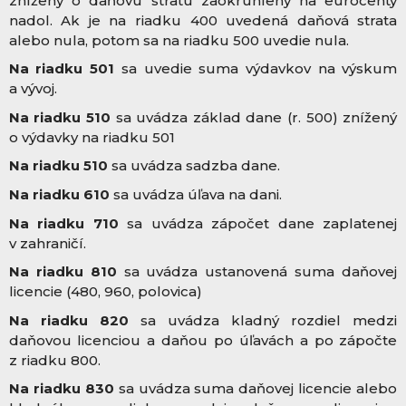
znížený o daňovú stratu zaokrúhlený na eurocenty
nadol. Ak je na riadku 400 uvedená daňová strata
alebo nula, potom sa na riadku 500 uvedie nula.
Na riadku 501
sa uvedie suma výdavkov na výskum
a vývoj.
Na riadku 510
sa uvádza základ dane (r. 500) znížený
o výdavky na riadku 501
Na riadku 510
sa uvádza sadzba dane.
Na riadku 610
sa uvádza úľava na dani.
Na riadku 710
sa uvádza zápočet dane zaplatenej
v zahraničí.
Na riadku 810
sa uvádza ustanovená suma daňovej
licencie (480, 960, polovica)
Na riadku 820
sa uvádza kladný rozdiel medzi
daňovou licenciou a daňou po úľavách a po zápočte
z riadku 800.
Na riadku 830
sa uvádza suma daňovej licencie alebo