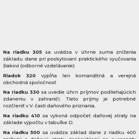
Na riadku 305
sa uvádza v úhrne suma zníženia
základu dane pri poskytovaní praktického vyučovania
žiakovi (odborné vzdelávanie)
Riadok 320
vypĺňa len komanditná a verejná
obchodná spoločnosť
Na riadku 330
sa uvedie úhrn príjmov podliehajúcich
zdaneniu v zahraničí. Tieto príjmy je potrebné
rozčleniť v V. časti daňového priznania.
Na riadku 410
sa vykoná odpočet daňovej straty na
základe výpočtu v tabuľke D.
Na riadku 500
sa uvádza základ dane z riadku 400