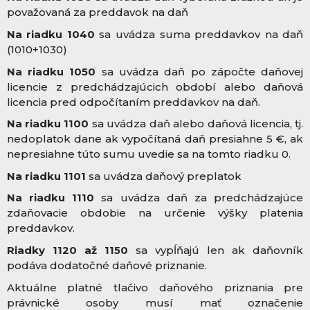
považovaná za preddavok na daň
Na riadku 1040
sa uvádza suma preddavkov na daň
(1010+1030)
Na riadku 1050
sa uvádza daň po zápočte daňovej
licencie z predchádzajúcich období alebo daňová
licencia pred odpočítaním preddavkov na daň.
Na riadku 1100
sa uvádza daň alebo daňová licencia, tj.
nedoplatok dane ak vypočítaná daň presiahne 5 €, ak
nepresiahne túto sumu uvedie sa na tomto riadku 0.
Na riadku 1101
sa uvádza daňový preplatok
Na riadku 1110
sa uvádza daň za predchádzajúce
zdaňovacie obdobie na určenie výšky platenia
preddavkov.
Riadky 1120 až 1150
sa vypĺňajú len ak daňovník
podáva dodatočné daňové priznanie.
Aktuálne platné tlačivo daňového priznania pre
právnické osoby musí mať označenie