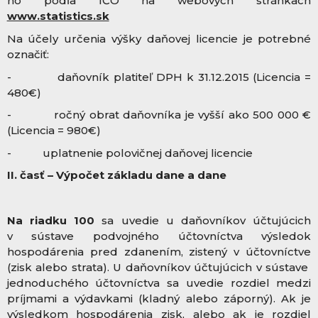
ho podľa IČO na webových stránkach
www.statistics.sk
Na účely určenia výšky daňovej licencie je potrebné
označiť:
- daňovník platiteľ DPH k 31.12.2015 (Licencia =
480€)
- ročný obrat daňovníka je vyšší ako 500 000 €
(Licencia = 980€)
- uplatnenie polovičnej daňovej licencie
II. časť – Výpočet základu dane a dane
Na riadku 100
sa uvedie u daňovníkov účtujúcich
v sústave podvojného účtovníctva výsledok
hospodárenia pred zdanením, zistený v účtovníctve
(zisk alebo strata). U daňovníkov účtujúcich v sústave
jednoduchého účtovníctva sa uvedie rozdiel medzi
príjmami a výdavkami (kladný alebo záporný). Ak je
výsledkom hospodárenia zisk, alebo ak je rozdiel