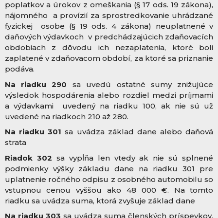
poplatkov a úrokov z omeškania (§ 17 ods. 19 zákona),
nájomného a provízií za sprostredkovanie uhrádzané
fyzickej osobe (§ 19 ods. 4 zákona) neuplatnené v
daňových výdavkoch v predchádzajúcich zdaňovacích
obdobiach z dôvodu ich nezaplatenia, ktoré boli
zaplatené v zdaňovacom období, za ktoré sa priznanie
podáva.
Na riadku 290
sa uvedú ostatné sumy znižujúce
výsledok hospodárenia alebo rozdiel medzi príjmami
a výdavkami uvedený na riadku 100, ak nie sú už
uvedené na riadkoch 210 až 280.
Na riadku 301
sa uvádza základ dane alebo daňová
strata
Riadok 302
sa vypĺňa len vtedy ak nie sú splnené
podmienky výšky základu dane na riadku 301 pre
uplatnenie ročného odpisu z osobného automobilu so
vstupnou cenou vyššou ako 48 000 €. Na tomto
riadku sa uvádza suma, ktorá zvyšuje základ dane
Na riadku 303
sa uvádza suma členských príspevkov,