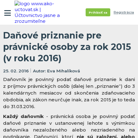
Registrácia
Prihlásiť sa
Daňové priznanie pre
právnické osoby za rok 2015
(v roku 2016)
25. 02. 2016
Eva Mihalíková
Daňovník je povinný podať daňové priznanie k dani
z príjmov právnických osôb (ďalej len „priznanie“) do 3
kalendárnych mesiacov od skončenia zdaňovacieho
obdobia, ak zákon neurčuje inak, za rok 2015 je to teda
do 31.03.2016.
Každý daňovník
- právnická osoba je povinný podať
daňové priznanie v ustanovenej lehote s výnimkou
daňovníka nezaloženého alebo nezriadeného na
podnikanie. Daňovníci, ktorí
nie sú založení, alebo