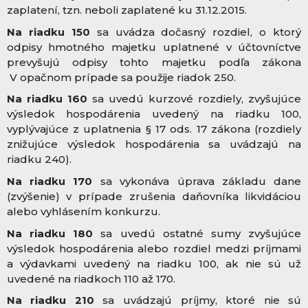
zaplatení, tzn. neboli zaplatené ku 31.12.2015.
Na riadku 150
sa uvádza dočasný rozdiel, o ktorý
odpisy hmotného majetku uplatnené v účtovníctve
prevyšujú odpisy tohto majetku podľa zákona
V opačnom prípade sa použije riadok 250.
Na riadku 160
sa uvedú kurzové rozdiely, zvyšujúce
výsledok hospodárenia uvedený na riadku 100,
vyplývajúce z uplatnenia § 17 ods. 17 zákona (rozdiely
znižujúce výsledok hospodárenia sa uvádzajú na
riadku 240).
Na riadku 170
sa vykonáva úprava základu dane
(zvýšenie) v prípade zrušenia daňovníka likvidáciou
alebo vyhlásením konkurzu.
Na riadku 180
sa uvedú ostatné sumy zvyšujúce
výsledok hospodárenia alebo rozdiel medzi príjmami
a výdavkami uvedený na riadku 100, ak nie sú už
uvedené na riadkoch 110 až 170.
Na riadku 210
sa uvádzajú príjmy, ktoré nie sú