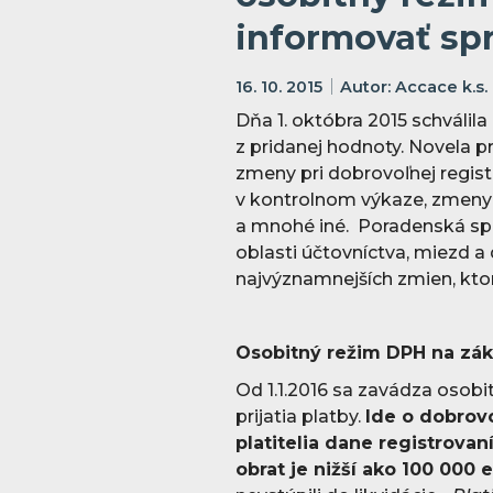
informovať sp
16. 10. 2015
Accace k.s.
Dňa 1. októbra 2015 schválil
z pridanej hodnoty. Novela p
zmeny pri dobrovoľnej regis
v kontrolnom výkaze, zmeny
a mnohé iné. Poradenská spo
oblasti účtovníctva, miezd 
najvýznamnejších zmien, ktor
Osobitný režim DPH na zák
Od 1.1.2016 sa zavádza osob
prijatia platby.
Ide o dobrov
platitelia dane registrovan
obrat je nižší ako 100 000 