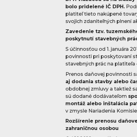
bolo pridelené IČ DPH.
Podm
platiteľ tieto nakúpené tova
svojich zdaniteľných plnení ak
Zavedenie tzv. tuzemského
poskytnutí stavebných prá
S účinnosťou od 1. januára 2
povinnosti pri poskytovaní s
stavebných prác na platiteľa
Prenos daňovej povinnosti 
aj dodania stavby alebo ča
obdobnej zmluvy a taktiež 
sú dodané dodávateľom
spo
montáž alebo inštalácia pat
v zmysle Nariadenia Komisie 
Rozšírenie prenosu daňove
zahraničnou osobou