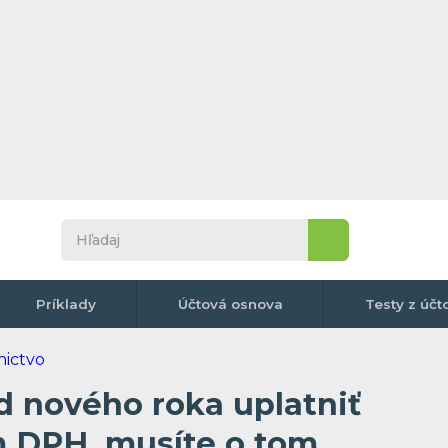
Príklady
Účtová osnova
Testy z účt
d nového roka uplatniť
m DPH, musíte o tom