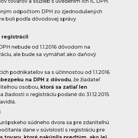
ov tovarov a služieb s uvedením ich IČ DPH.
vneným odpočtom DPH zo zjednodušených
re boli podľa dôvodovej správy
.
registrácii
DPH nebude od 1.1.2016 dôvodom na
tráciu, ale bude sa vymáhať ako daňový
ch podnikateľov sa s účinnosťou od 1.1.2016
zábezpeku na DPH z dôvodu
, že žiadateľ
niteľnou osobou,
ktorá sa zatiaľ len
Na žiadosti o registráciu podané do 31.12.2015
avidlá.
i
Európskeho súdneho dvora sa pre zdaniteľnú
čítania dane v súvislosti s registráciu pre
a tovary, ktoré nakúpila predtým, ako jej