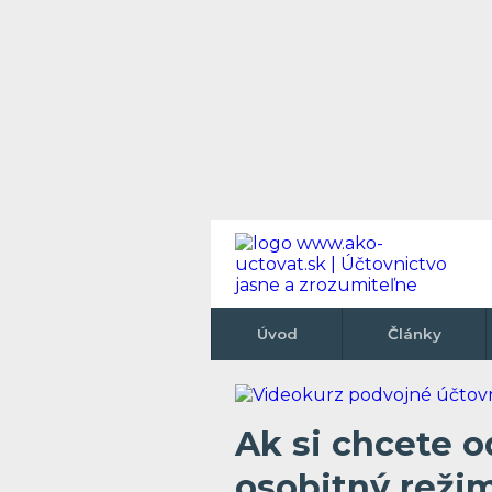
Úvod
Články
Ak si chcete o
osobitný reži