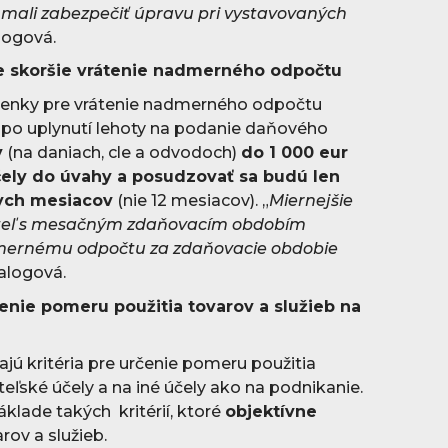
 mali zabezpečiť úpravu pri vystavovaných
logová.
 skoršie vrátenie nadmerného odpočtu
enky pre vrátenie nadmerného odpočtu
e po uplynutí lehoty na podanie daňového
y
(na daniach, cle a odvodoch)
do 1 000 eur
čely do úvahy a posudzovať sa budú len
nych mesiacov
(nie 12 mesiacov). „
Miernejšie
teľ s mesačným zdaňovacím obdobím
dmernému odpočtu za zdaňovacie obdobie
Balogová.
čenie pomeru použitia tovarov a služieb na
ú kritéria pre určenie pomeru použitia
teľské účely a na iné účely ako na podnikanie.
klade takých kritérií, ktoré
objektívne
rov a služieb.