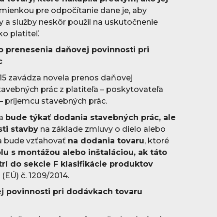
ienkou pre odpočítanie dane je, aby
ry a služby neskôr použil na uskutočnenie
o platiteľ.
 prenesenia daňovej povinnosti pri
c
015 zavádza novela prenos daňovej
tavebných prác z platiteľa – poskytovateľa
 – príjemcu stavebných prác.
sa
bude týkať dodania stavebných prác, ale
sti stavby
na základe zmluvy o dielo alebo
sa bude vzťahovať
na dodania tovaru
, ktoré
lu s montážou alebo inštaláciou, ak táto
rí do sekcie F klasifikácie produktov
(EÚ) č. 1209/2014.
j povinnosti pri dodávkach tovaru