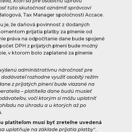
itelia, ktorí sa pre osobitnú úpravu
sť túto skutočnosť oznámiť správcovi
 Balogová, Tax Manager spoločnosti Accace.
u je, že daňová povinnosť z dodaných
momentom prijatia platby za plnenie od
nie práva na odpočítanie dane bude spojené
dpočet DPH z prijatých plnení bude možný
ie, v ktorom bolo zaplatené za plnenie
ýšenú administratívnu náročnosť pre
a dodávateľ rozhodne využiť osobitý režim
ane z prijatých plnení bude viazané na
beratelia – platitelia dane budú musieť
odávateľov, voči ktorým si môžu uplatniť
ohľadu na úhradu a u ktorých až po
.
mu platiteľom musí byť zreteľne uvedená
sa uplatňuje na základe prijatia platby
“.