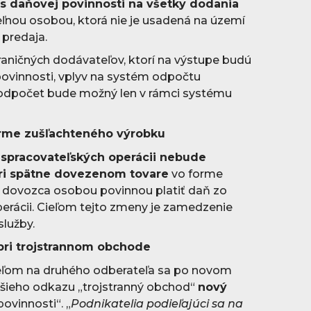
s daňovej povinnosti na všetky dodania
ľnou osobou, ktorá nie je usadená na území
 predaja.
ničných dodávateľov, ktorí na výstupe budú
ovinnosti, vplyv na systém odpočtu
 odpočet bude možný len v rámci systému
orme zušľachteného výrobku
spracovateľských operácii nebude
ri spätne dovezenom tovare
vo forme
e dovozca osobou povinnou platiť daň zo
perácii. Cieľom tejto zmeny je zamedzenie
služby.
pri trojstrannom obchode
teľom na druhého odberateľa sa po novom
šieho odkazu „trojstranný obchod“
nový
ovinnosti“. „
Podnikatelia podieľajúci sa na