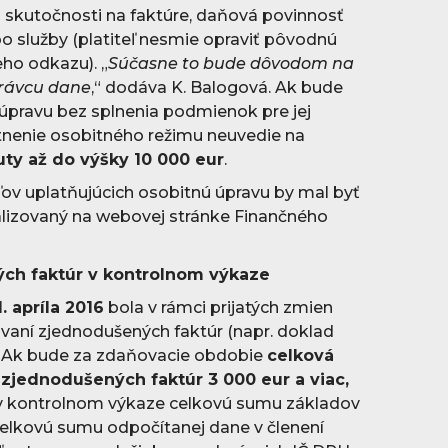
o skutočnosti na faktúre, daňová povinnosť
o služby (platiteľ nesmie opraviť pôvodnú
ho odkazu). „
Súčasne to bude dôvodom na
právcu dane
,“ dodáva K. Balogová. Ak bude
 úpravu bez splnenia podmienok pre jej
atnenie osobitného režimu neuvedie na
ty až do výšky 10 000 eur
.
ľov uplatňujúcich osobitnú úpravu by mal byť
alizovaný na webovej stránke Finančného
ch faktúr v kontrolnom výkaze
1. apríla 2016
bola v rámci prijatých zmien
vaní zjednodušených faktúr (napr. doklad
. Ak bude za zdaňovacie obdobie
celková
zjednodušených faktúr 3 000 eur a viac,
ť v kontrolnom výkaze celkovú sumu základov
elkovú sumu odpočítanej dane v členení