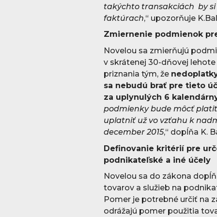
takýchto transakciách by si
faktúrach
,“ upozorňuje K.Ba
Zmiernenie podmienok pre
Novelou sa zmierňujú podmi
v skrátenej 30-dňovej lehot
priznania tým, že
nedoplatk
sa nebudú brať pre tieto ú
za uplynulých 6 kalendár
podmienky bude môcť plati
uplatniť už vo vzťahu k na
december 2015
,“ dopĺňa K. 
Definovanie kritérií pre ur
podnikateľské a iné účely
Novelou sa do zákona dopĺňaj
tovarov a služieb na podnika
Pomer je potrebné určiť na zá
odrážajú pomer použitia tova