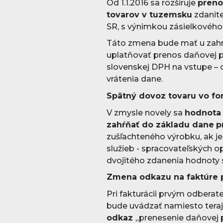
Od 1.1.2016 sa rozširuje
preno
tovarov v tuzemsku
zdanite
SR, s výnimkou zásielkového
Táto zmena bude mať u zahra
uplatňovať prenos daňovej p
slovenskej DPH na vstupe –
vrátenia dane.
Spätný dovoz tovaru vo f
V zmysle novely sa
hodnota 
zahŕňať do základu dane
p
zušľachteného výrobku, ak j
služieb - spracovateľských o
dvojitého zdanenia hodnoty 
Zmena odkazu na faktúre 
Pri fakturácii prvým odbera
bude uvádzať namiesto teraj
odkaz
„prenesenie daňovej p