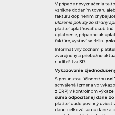
V prípade nevyznačenia tejt
vznikne dodaním tovaru aleb
faktúru doplnením chýbajúce
uloženie pokuty zo strany s
platiteľ uplatňovať osobitnú
uplatnenie, prípadne ak upl
faktúre, vystaví sa riziku
poku
Informatívny zoznam platite
zverejnený a priebežne aktu
riaditeľstva SR.
Vykazovanie zjednodušený
S posunutou účinnosťou
od 
schválená i zmena vo vykazo
z ERP) v kontrolnom výkaze
suma odpočítanej dane zo 
platiteľ bude povinný uvies
dane, celkovú sumu dane a c