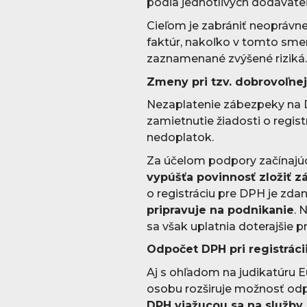
podľa jednotlivých dodávateľ
Cieľom je zabrániť neoprá
faktúr, nakoľko v tomto sme
zaznamenané zvýšené riziká
Zmeny pri tzv. dobrovoľnej 
Nezaplatenie zábezpeky na 
zamietnutie žiadosti o regis
nedoplatok.
Za účelom podpory začínajúci
vypúšťa povinnosť zložiť 
o registráciu pre DPH je zda
pripravuje na podnikanie
. 
sa však uplatnia doterajšie pr
Odpočet DPH pri registráci
Aj s ohľadom na judikatúru 
osobu rozširuje možnosť odpo
DPH viažucou sa na služby 