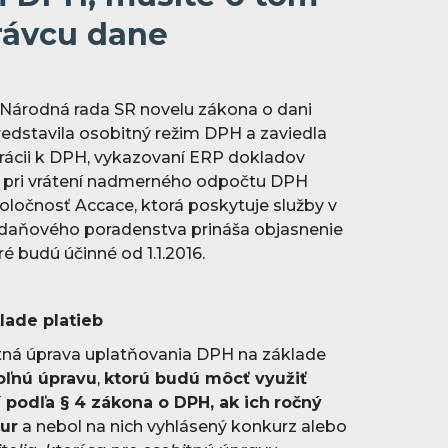
rávcu dane
a Národná rada SR novelu zákona o dani
redstavila osobitný režim DPH a zaviedla
trácii k DPH, vykazovaní ERP dokladov
 pri vrátení nadmerného odpočtu DPH
ločnosť Accace, ktorá poskytuje služby v
a daňového poradenstva prináša objasnenie
é budú účinné od 1.1.2016.
lade platieb
itná úprava uplatňovania DPH na základe
oľnú úpravu
,
ktorú budú môcť využiť
í podľa § 4 zákona o DPH, ak ich
ročný
eur
a nebol na nich vyhlásený konkurz alebo