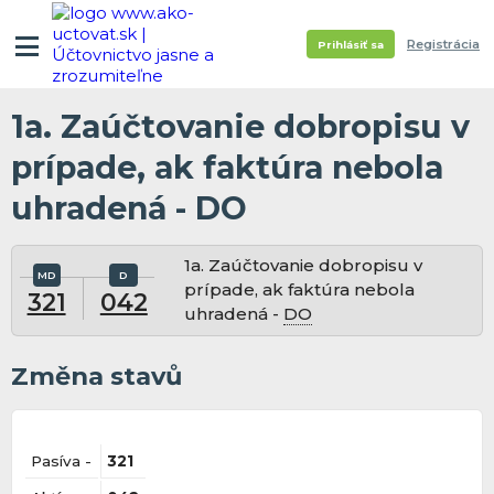
Registrácia
Prihlásiť sa
1a. Zaúčtovanie dobropisu v
prípade, ak faktúra nebola
uhradená - DO
1a. Zaúčtovanie dobropisu v
prípade, ak faktúra nebola
321
042
uhradená -
DO
Změna stavů
Pasíva -
321