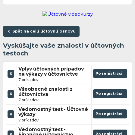
Späť na celú účtovnú osnovu
Vyskúšajte vaše znalosti v účtovných
testoch
Vplyv účtovných prípadov
na výkazy v účtovníctve
Po registrácii
K
7 príkladov
Všeobecné znalosti z
účtovníctva
Po registrácii
K
7 príkladov
Vedomostný test - Účtovné
výkazy
Po registrácii
K
7 príkladov
Vedomostný test -
Finančné účtovníctvo
Po registrácii
K