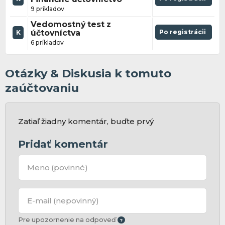
9 príkladov
Vedomostný test z
účtovníctva
Po registrácii
K
6 príkladov
Otázky & Diskusia k tomuto
zaúčtovaniu
Zatiaľ žiadny komentár, buďte prvý
Pridať komentár
Meno
(povinné)
E-mail
(nepovinný)
Pre upozornenie na odpoveď