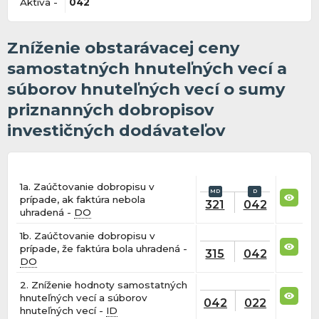
Aktíva -
042
Zníženie obstarávacej ceny
samostatných hnuteľných vecí a
súborov hnuteľných vecí o sumy
priznanných dobropisov
investičných dodávateľov
1a. Zaúčtovanie dobropisu v
prípade, ak faktúra nebola
321
042
uhradená -
DO
1b. Zaúčtovanie dobropisu v
prípade, že faktúra bola uhradená -
315
042
DO
2. Zníženie hodnoty samostatných
hnuteľných vecí a súborov
042
022
hnuteľných vecí -
ID