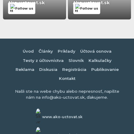
Ako-uctovat.sk
Ako-uctovat.sk
Follow us
Follow us
Úvod
Články
Príklady
Účtová osnova
Testy z účtovníctva
Slovník
Kalkulačky
Reklama
Diskusia
Registrácia
Publikovanie
Kontakt
Našli ste na webe chybu alebo nepresnosť, napíšte
nám na info@ako-uctovat.sk, ďakujeme.
www.ako-uctovat.sk