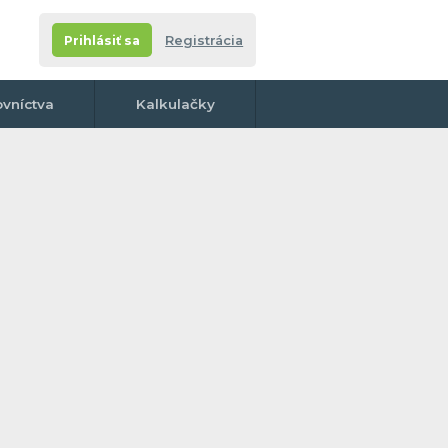
Prihlásiť sa
Registrácia
ovníctva
Kalkulačky