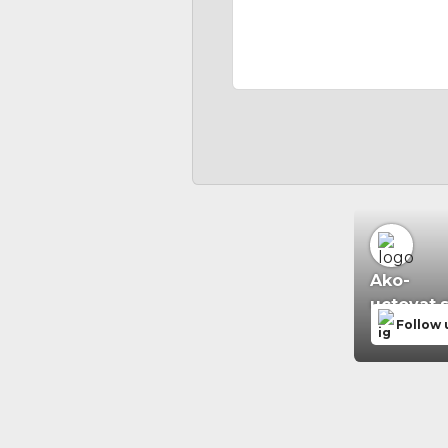
Ako-
uctovat.
Follow 