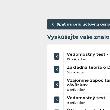
Späť na celú účtovnú osn
Vyskúšajte vaše znalo
Vedomostný test -
K
10 príkladov
Základná teória o 
K
5 príkladov
Vzájomné započíta
záväzkov
K
6 príkladov
Vedomostný test - 
K
9 príkladov