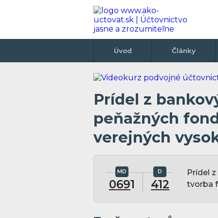
Úvod
Články
Prídel z bankov
peňažných fond
verejných vyso
Prídel 
069
1
412
tvorba 