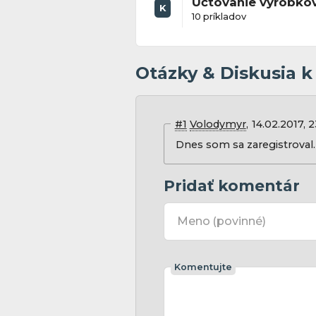
Účtovanie výrobko
K
10 príkladov
Otázky & Diskusia k
#1
Volodymyr
14.02.2017, 
Dnes som sa zaregistroval. 
Pridať komentár
Meno
(povinné)
Komentujte