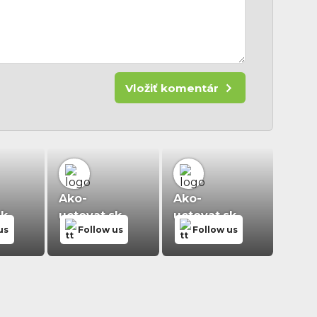
Vložiť komentár
Ako-
Ako-
sk
uctovat.sk
uctovat.sk
us
Follow us
Follow us