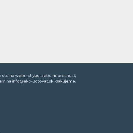
li ste na webe chybu alebo nepresnosť,
nám na info@ako-uctovat.sk, ďakujeme.