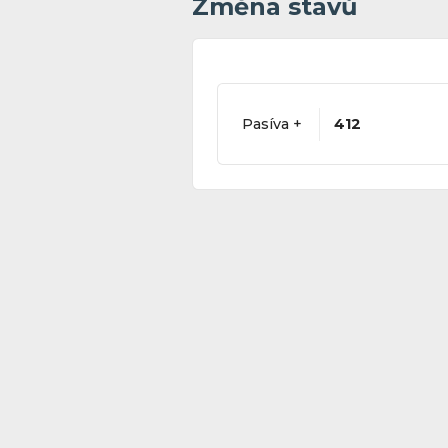
Změna stavů
Pasíva +
412