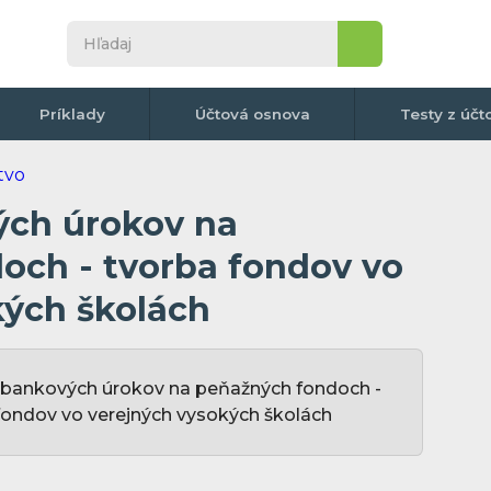
Príklady
Účtová osnova
Testy z účt
ých úrokov na
och - tvorba fondov vo
kých školách
z bankových úrokov na peňažných fondoch -
fondov vo verejných vysokých školách