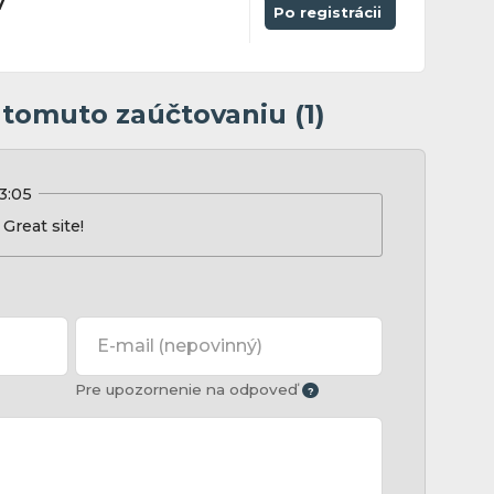
v
Po registrácii
 tomuto zaúčtovaniu (1)
23:05
Great site!
E-mail
(nepovinný)
Pre upozornenie na odpoveď