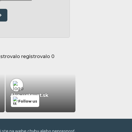
strovalo registrovalo 0
Ako-uctovat.sk
Follow us
li ste na webe chybu alebo nepresnosť,