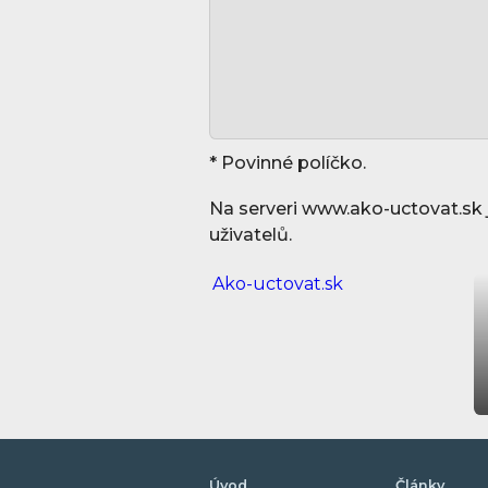
* Povinné políčko.
Na serveri www.ako-uctovat.sk j
uživatelů.
Ako-uctovat.sk
Úvod
Články