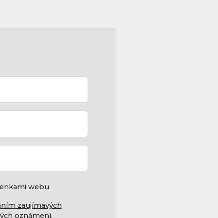
enkami webu
.
laním zaujímavých
ných oznámení.