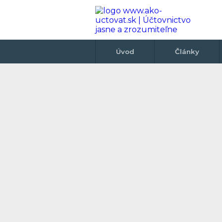
Úvod
Články