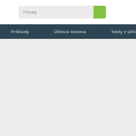
Príklady
Účtová osnova
Testy z účt