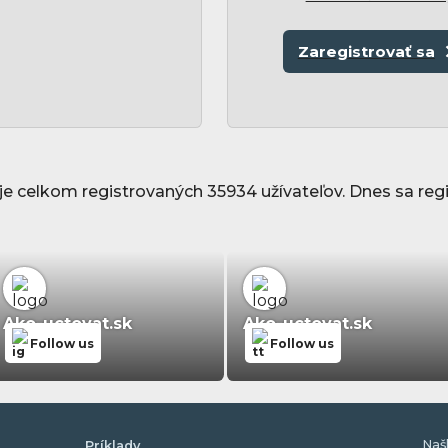
Zaregistrovať sa
e celkom registrovaných 35934 užívateľov. Dnes sa regi
Ako-uctovat.sk
Ako-uctovat.sk
Follow us
Follow us
Naš
Príklady