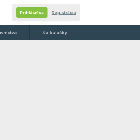
Prihlásiť sa
Registrácia
ovníctva
Kalkulačky