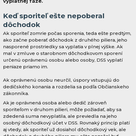
výplatnej fáze.
Keď sporiteľ ešte nepoberal
dôchodok
Ak sporiteľ zomrie počas sporenia, teda ešte predtým,
ako začne poberať dôchodok z druhého piliera, jeho
nasporené prostriedky sa vyplatia v plnej výške. Ak
mal v zmluve o starobnom dôchodkovom sporení
určenú oprávnenú osobu alebo osoby, DSS vyplatí
peniaze priamo im.
Ak oprávnenú osobu neurčil, úspory vstupujú do
dedičského konania a rozdelia sa podľa Občianskeho
zákonníka.
Ak je oprávnená osoba alebo dedič zároveň
sporiteľom v druhom pilieri, môže požiadať, aby sa
zdedená suma nevyplatila, ale previedla na jeho
osobný dôchodkový účet v DSS. Rovnaký princíp platí
aj vtedy, ak sporiteľ už dosiahol dôchodkový vek, ale