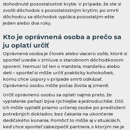
dohodnuté pozostalostné krytie. V prípade, že ste si
zvolili dôchodok s pozostalostným krytím, po smrti
dôchodcu sa dôchodok vypláca pozostalým ešte
jeden alebo dva roky.
Kto je oprávnená osoba a prečo sa
ju oplatí určiť
Oprávnená osoba je človek alebo viacero osôb, ktoré si
sporiteľ uvedie v zmluve o starobnom dôchodkovom
sporení. Nemusí ísť len o manžela, manželku alebo
deti – sporiteľ si môže určiť prakticky kohokoľvek,
komu chce úspory v prípade smrti odkázať.
Oprávnenú osobu môže počas života aj zmeniť.
Určiť oprávnenú osobu sa oplatí najmä preto, že
vyplatenie peňazí býva rýchlejšie a jednoduchšie. DSS
ich môže vyplatiť priamo určenej osobe po predložení
potrebných dokladov, bez čakania na ukončenie
dedičského konania. Pomôcť to môže aj v situáciách,
keď chce sporiteľ zabezpečiť partnera, s ktorým nie je