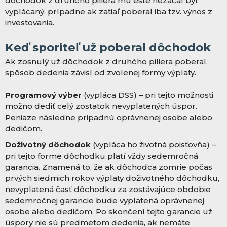
dôchodok z druhého piliera mu ešte nezačal byť
vyplácaný, prípadne ak zatiaľ poberal iba tzv. výnos z
investovania.
Keď sporiteľ už poberal dôchodok
Ak zosnulý už dôchodok z druhého piliera poberal,
spôsob dedenia závisí od zvolenej formy výplaty.
Programový výber
(vypláca DSS) – pri tejto možnosti
možno dediť celý zostatok nevyplatených úspor.
Peniaze následne pripadnú oprávnenej osobe alebo
dedičom.
Doživotný dôchodok
(vypláca ho životná poisťovňa) –
pri tejto forme dôchodku platí vždy sedemročná
garancia. Znamená to, že ak dôchodca zomrie počas
prvých siedmich rokov výplaty doživotného dôchodku,
nevyplatená časť dôchodku za zostávajúce obdobie
sedemročnej garancie bude vyplatená oprávnenej
osobe alebo dedičom. Po skončení tejto garancie už
úspory nie sú predmetom dedenia, ak nemáte