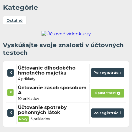
Kategórie
Ostatné
Vyskúšajte svoje znalosti v účtovných
testoch
Účtovanie dlhodobého
hmotného majetku
Po registrácii
K
4 príklady
Účtovanie zásob spôsobom
A
F
Spustiť test
10 príkladov
Účtovanie spotreby
pohonných látok
K
Po registrácii
5 príkladov
Nový