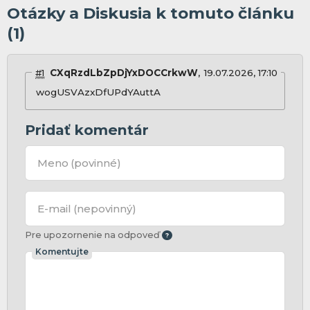
Otázky a Diskusia k tomuto článku
(1)
#1
CXqRzdLbZpDjYxDOCCrkwW
19.07.2026, 17:10
wogUSVAzxDfUPdYAuttA
Pridať komentár
Meno
(povinné)
E-mail
(nepovinný)
Pre upozornenie na odpoveď
Komentujte