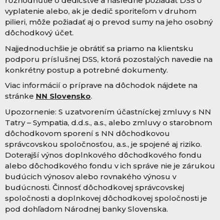
rozhodnutie o dedičstve a následne požiadať DSS o
vyplatenie alebo, ak je dedič sporiteľom v druhom
pilieri, môže požiadať aj o prevod sumy na jeho osobný
dôchodkový účet.
Najjednoduchšie je obrátiť sa priamo na klientsku
podporu príslušnej DSS, ktorá pozostalých navedie na
konkrétny postup a potrebné dokumenty.
Viac informácií o príprave na dôchodok nájdete na
stránke
NN Slovensko
.
Upozornenie:
S uzatvorením účastníckej zmluvy s NN
Tatry – Sympatia, d.d.s., a.s., alebo zmluvy o starobnom
dôchodkovom sporení s NN dôchodkovou
správcovskou spoločnosťou, a.s., je spojené aj riziko.
Doterajší výnos doplnkového dôchodkového fondu
alebo dôchodkového fondu v ich správe nie je zárukou
budúcich výnosov alebo rovnakého výnosu v
budúcnosti. Činnosť dôchodkovej správcovskej
spoločnosti a doplnkovej dôchodkovej spoločnosti je
pod dohľadom Národnej banky Slovenska.