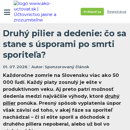
Registrácia
Prihlásiť sa
Druhý pilier a dedenie: čo sa
stane s úsporami po smrti
sporiteľa?
01. 07. 2026
Sponzorovaný článok
Každoročne zomrie na Slovensku viac ako 50
000 ľudí. Každý piaty zosnulý je ešte v
produktívnom veku. Aj preto patrí možnosť
dedenia medzi najväčšie výhody, ktoré
druhý
pilier
ponúka. Presný spôsob vyplatenia úspor
však závisí od toho, v akej fáze sa sporiteľ
nachádzal – či si ešte sporil a dôchodok z
druhého piliera nepoberal, alebo už bol vo