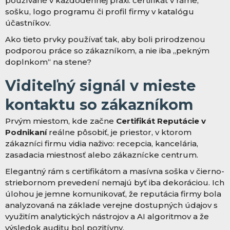
používané v každodennej praxi: certifikát v ráme,
sošku, logo programu či profil firmy v katalógu
účastníkov.
Ako tieto prvky používať tak, aby boli prirodzenou
podporou práce so zákazníkom, a nie iba „pekným
doplnkom“ na stene?
Viditeľný signál v mieste
kontaktu so zákazníkom
Prvým miestom, kde začne
Certifikát Reputácie v
Podnikaní
reálne pôsobiť, je priestor, v ktorom
zákazníci firmu vidia naživo: recepcia, kancelária,
zasadacia miestnosť alebo zákaznícke centrum.
Elegantný rám s certifikátom a masívna soška v čierno-
striebornom prevedení nemajú byť iba dekoráciou. Ich
úlohou je jemne komunikovať, že reputácia firmy bola
analyzovaná na základe verejne dostupných údajov s
využitím analytických nástrojov a AI algoritmov a že
výsledok auditu bol pozitívny.