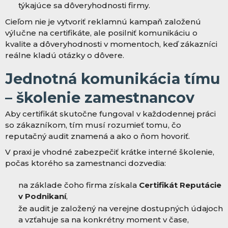
týkajúce sa dôveryhodnosti firmy.
Cieľom nie je vytvoriť reklamnú kampaň založenú
výlučne na certifikáte, ale posilniť komunikáciu o
kvalite a dôveryhodnosti v momentoch, keď zákazníci
reálne kladú otázky o dôvere.
Jednotná komunikácia tímu
– školenie zamestnancov
Aby certifikát skutočne fungoval v každodennej práci
so zákazníkom, tím musí rozumieť tomu, čo
reputačný audit znamená a ako o ňom hovoriť.
V praxi je vhodné zabezpečiť krátke interné školenie,
počas ktorého sa zamestnanci dozvedia:
na základe čoho firma získala
Certifikát Reputácie
v Podnikaní
,
že audit je založený na verejne dostupných údajoch
a vzťahuje sa na konkrétny moment v čase,