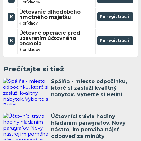
11 príkladov
Účtovanie dlhodobého
hmotného majetku
Po registrácii
K
4 príklady
Účtovné operácie pred
uzavretím účtovného
K
Po registrácii
obdobia
9 príkladov
Prečítajte si tiež
Spálňa - miesto odpočinku,
ktoré si zaslúži kvalitný
nábytok. Vyberte si Belini
Účtovníci trávia hodiny
hľadaním paragrafov. Nový
nástroj im pomáha nájsť
odpoveď za minúty