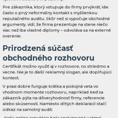
Pre zákazníka, ktorý vstupuje do firmy prvýkrát, ide
často o prvý neformálny kontakt s myšlienkou
reputačného auditu. Skôr než si vypočuje obchodné
argumenty, vidí, že firma prezentuje na stene niečo
viac než iba vlastné diplomy – odvoláva sa na externé
overenie.
Prirodzená súčasť
obchodného rozhovoru
Certifikát možno využiť aj v rozhovore, no striedmo a
vecne. Nie je to ďalší reklamný slogan, ale doplňujúci
kontext.
V praxi dobre funguje krátka a pokojná veta vo
vhodnom momente rozhovoru, napríklad keď sa
zákazník pýta na dôveryhodnosť firmy, referencie
alebo skúsenosti. Namiesto dlhých deklarácií stačí
odkaz na samotný audit:
„Naša online reputácia bola analyzovaná v rámci