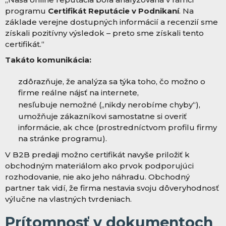
programu
Certifikát Reputácie v Podnikaní
. Na
základe verejne dostupných informácií a recenzií sme
získali pozitívny výsledok – preto sme získali tento
certifikát.“
Takáto komunikácia:
zdôrazňuje, že analýza sa týka toho, čo možno o
firme reálne nájsť na internete,
nesľubuje nemožné („nikdy nerobíme chyby“),
umožňuje zákazníkovi samostatne si overiť
informácie, ak chce (prostredníctvom profilu firmy
na stránke programu).
V B2B predaji možno certifikát navyše priložiť k
obchodným materiálom ako prvok podporujúci
rozhodovanie, nie ako jeho náhradu. Obchodný
partner tak vidí, že firma nestavia svoju dôveryhodnosť
výlučne na vlastných tvrdeniach.
Prítomnosť v dokumentoch