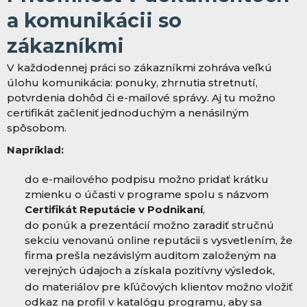
a komunikácii so
zákazníkmi
V každodennej práci so zákazníkmi zohráva veľkú
úlohu komunikácia: ponuky, zhrnutia stretnutí,
potvrdenia dohôd či e-mailové správy. Aj tu možno
certifikát začleniť jednoduchým a nenásilným
spôsobom.
Napríklad:
do e-mailového podpisu možno pridať krátku
zmienku o účasti v programe spolu s názvom
Certifikát Reputácie v Podnikaní
,
do ponúk a prezentácií možno zaradiť stručnú
sekciu venovanú online reputácii s vysvetlením, že
firma prešla nezávislým auditom založeným na
verejných údajoch a získala pozitívny výsledok,
do materiálov pre kľúčových klientov možno vložiť
odkaz na profil v katalógu programu, aby sa