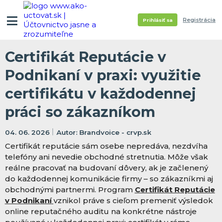
Registrácia
Prihlásiť sa
Certifikát Reputácie v
Podnikaní v praxi: využitie
certifikátu v každodennej
práci so zákazníkom
04. 06. 2026
Brandvoice - crvp.sk
Certifikát reputácie sám osebe nepredáva, nezdvíha
telefóny ani nevedie obchodné stretnutia. Môže však
reálne pracovať na budovaní dôvery, ak je začlenený
do každodennej komunikácie firmy – so zákazníkmi aj
obchodnými partnermi. Program
Certifikát Reputácie
v Podnikaní
vznikol práve s cieľom premeniť výsledok
online reputačného auditu na konkrétne nástroje