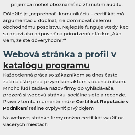
príjemca mohol oboznámiť so zhrnutím auditu.
Dôležité je „neprehnať“ komunikáciu – certifikát má
argumentáciu dopĺňať, nie dominovať celému
obchodnému posolstvu. Najlepšie funguje vtedy, keď
sa objaví ako odpoveď na prirodzenú otázku: „Ako
viem, že ste dôveryhodní?“
Webová stránka a profil v
katalógu programu
Každodenná práca so zákazníkom sa dnes často
začína ešte pred prvým kontaktom s obchodníkom.
Mnoho ľudí zadáva názov firmy do vyhľadávača,
prezerá si webovú stránku, sociálne siete a recenzie.
Práve v tomto momente môže
Certifikát Reputácie v
Podnikaní
reálne ovplyvniť prvý dojem.
Na webovej stránke firmy možno certifikát využiť na
viacerých miestach: