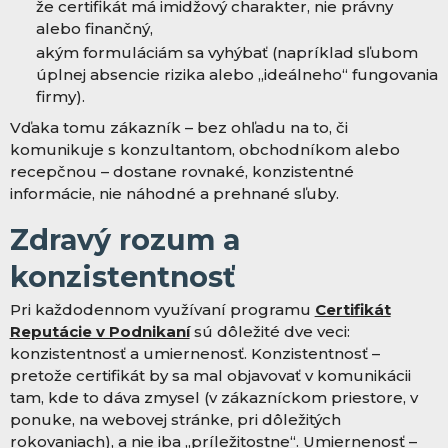
že certifikát má imidžový charakter, nie právny
alebo finančný,
akým formuláciám sa vyhýbať (napríklad sľubom
úplnej absencie rizika alebo „ideálneho“ fungovania
firmy).
Vďaka tomu zákazník – bez ohľadu na to, či
komunikuje s konzultantom, obchodníkom alebo
recepčnou – dostane rovnaké, konzistentné
informácie, nie náhodné a prehnané sľuby.
Zdravý rozum a
konzistentnosť
Pri každodennom využívaní programu
Certifikát
Reputácie v Podnikaní
sú dôležité dve veci:
konzistentnosť a umiernenosť. Konzistentnosť –
pretože certifikát by sa mal objavovať v komunikácii
tam, kde to dáva zmysel (v zákazníckom priestore, v
ponuke, na webovej stránke, pri dôležitých
rokovaniach), a nie iba „príležitostne“. Umiernenosť –