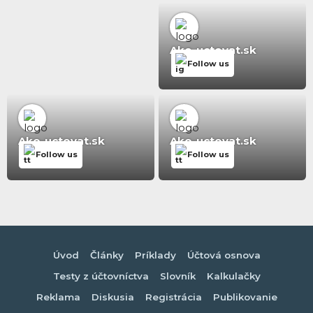
Ako-uctovat.sk
Follow us
Ako-uctovat.sk
Ako-uctovat.sk
Follow us
Follow us
Úvod
Články
Príklady
Účtová osnova
Testy z účtovníctva
Slovník
Kalkulačky
Reklama
Diskusia
Registrácia
Publikovanie