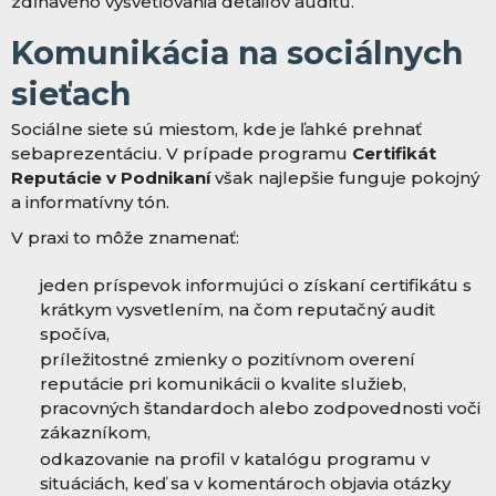
zdĺhavého vysvetľovania detailov auditu.
Komunikácia na sociálnych
sieťach
Sociálne siete sú miestom, kde je ľahké prehnať
sebaprezentáciu. V prípade programu
Certifikát
Reputácie v Podnikaní
však najlepšie funguje pokojný
a informatívny tón.
V praxi to môže znamenať:
jeden príspevok informujúci o získaní certifikátu s
krátkym vysvetlením, na čom reputačný audit
spočíva,
príležitostné zmienky o pozitívnom overení
reputácie pri komunikácii o kvalite služieb,
pracovných štandardoch alebo zodpovednosti voči
zákazníkom,
odkazovanie na profil v katalógu programu v
situáciách, keď sa v komentároch objavia otázky